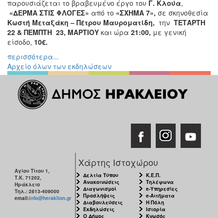
παρουσιάζεται το βραβευμένο έργο του
Γ. Κλούα
,
«ΔΕΡΜΑ ΣΤΙΣ ΦΛΟΓΕΣ»
από το
«ΣΧΗΜΑ 7»,
σε σκηνοθεσία
Κωστή Μεταξάκη – Πέτρου Μαυροματίδη,
την
ΤΕΤΑΡΤΗ
22 & ΠΕΜΠΤΗ 23, ΜΑΡΤΙΟΥ
και ώρα
21:00,
με γενική
είσοδο,
10€.
περισσότερα...
Αρχείο όλων των εκδηλώσεων
Χάρτης Ιστοχώρου
Αγίου Τίτου 1,
Δελτία Τύπου
Κ.Ε.Π.
Τ.Κ. 71202,
Ανακοινώσεις
Τηλέφωνα
Ηράκλειο
Διαγωνισμοί
e-Υπηρεσίες
Τηλ.: 2813-409000
Προσλήψεις
e-Αιτήματα
email:
info@heraklion.gr
Διαβουλεύσεις
Η Πόλη
Εκδηλώσεις
Ιστορία
Ο Δήμος
Κνωσός