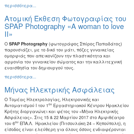
περισσότερα...
Εκθέσεις
Εκδηλώσεις
Ατομική Έκθεση Φωτογραφίας του
για
SPAP Photography «A woman to love
Παιδιά
II»
Άλλες
Εκδηλώσεις
Ο
SPAP
Photography
(φωτογράφος Σπύρος Παπαδάτος)
παρουσιάζει, με το δικό του μάτι, πόζες γυναικείας
ομορφιάς που απεικονίζουν την πλαστικότητα και
αρμονία του γυναικείου σώματος και την καλλιτεχνική
ευαισθησία του δημιουργού τους.
Ο
ΤΟΠΟΣ
περισσότερα...
ΜΑΣ
Μήνας Ηλεκτρικής Ασφάλειας
Ο
ΔΗΜΟΣ
Ο Tομέας Ηλεκτρολογίας, Ηλεκτρονικής και
ου
Αυτοματισμού I του 1
Εργαστηριακού Κέντρου Ηρακλείου
Κρήτης διοργανώνει και φέτος τον «Μήνα Ηλεκτρικής
ΠΟΛΙΤΙΣΜΟΣ
Ασφάλειας». Στις 15 & 22 Μαρτίου 2017 στο Αμφιθέατρο
ου
του 6
ΕΠΑ.Λ. Ηρακλείου (Πιτσουλάκη 24 – Κηπούπολη), η
ΑΝΘΕΚΤΙΚΗ
είσοδος είναι ελεύθερη για όλους όσους ενδιαφέρονται
ΠΟΛΗ