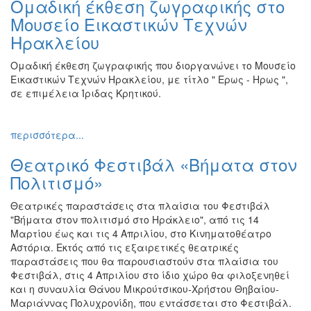
Ομαδική έκθεση ζωγραφικής στο
Ζωγραφική
Μουσείο Εικαστικών Τεχνών
Φωτογραφία
Ηρακλείου
Τραγούδι
Ομαδική έκθεση ζωγραφικής που διοργανώνει το Μουσείο
Μουσική
Εικαστικών Τεχνών Ηρακλείου, με τίτλο " Ερως - Ηρως ",
σε επιμέλεια Ίριδας Κρητικού.
Κινηματογράφος
Χορός
περισσότερα...
Θέατρο
Παζάρι
Θεατρικό Φεστιβάλ «Βήματα στον
Ειδών
Πολιτισμό»
Συνέδρια
Θεατρικές παραστάσεις στα πλαίσια του Φεστιβάλ
Ημερίδες
"Βήματα στον πολιτισμό στο Ηράκλειο", από τις 14
-
Μαρτίου έως και τις 4 Απριλίου, στο Κινηματοθέατρο
Διημερίδες
Αστόρια. Εκτός από τις εξαιρετικές θεατρικές
παραστάσεις που θα παρουσιαστούν στα πλαίσια του
Σεμινάρια-
Φεστιβάλ, στις 4 Απριλίου στο ίδιο χώρο θα φιλοξενηθεί
Διαλέξεις-
και η συναυλία Θάνου Μικρούτσικου-Χρήστου Θηβαίου-
Ομιλίες
Μαριάννας Πολυχρονίδη, που εντάσσεται στο Φεστιβάλ.
Διάφορες