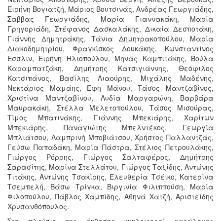
Ειρήνη Βογιατζή, Μάριος Βουτσινάς, Ανδρέας Γεωργιάδης,
Σαββας Γεωργιάδης, Μαρία Γιαννακάκη, Μαρία
Γρηγοριάδη, Στέφανος Δασκαλάκης, Δικαία Δεσποτάκη,
Γιάννης Δημητράκης, Τάνια Δημητρακοπούλου, Μαρία
Διακοδημητρίου, Φραγκίσκος Δουκάκης, Κωνσταντίνος
Εσσλιν, Ειρήνη Ηλιοπούλου, Μηνάς Καμπιτάκης, Βούλα
Καραμπατζάκη, Δημήτρης Κατσιγιάννης, Θεόφιλος
Κατσιπάνος, Βασίλης Λιαούρης, Μιχάλης Μαδένης,
Νεκτάριος Μαμάης, Εφη Μάνου, Τάσος Μαντζαβίνος,
Χριστίνα Μαντζαβίνου, Λυδία Μαργαρώνη, Βαρβάρα
Μαυρακάκη, Στέλλα Μελετοπούλου, Τάσος Μισούρας,
Τίμος Μπατινάκης, Γιάννης Μπεκιάρης, Χαρίτων
Μπεκιάρης, Παναγιώτης Μπελντέκος, Γεωργία
Μπλιάτσου, Λαμπρινή Μποβιάτσου, Χρήστος Παλλαντζάς,
Γεύσω Παπαδάκη, Μαρία Πάστρα, Στέλιος Πετρουλάκης,
Γιώργος Ρόρρης, Γιώργος Σαλταφέρος, Δημήτρης
Σαρασίτης, Μαρίνα Στελλάτου, Γιώργος Ταξίδης, Αντώνης
Τιτάκης, Αντώνης Τσακίρης, Ελευθερία Τσέικο, Κατερίνα
Τσεμπελή, Βάσω Τρίγκα, Βιργινία Φιλιππούση, Μαρία
Φιλοπούλου, Πάβλος Χαμπίδης, Αθηνά Χατζή, Αριστείδης
Χρυσανθόπουλος.
Στο πλαίσιο της έκθεσης κυκλοφορεί κατάλογος