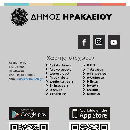
Χάρτης Ιστοχώρου
Αγίου Τίτου 1,
Δελτία Τύπου
Κ.Ε.Π.
Τ.Κ. 71202,
Ανακοινώσεις
Τηλέφωνα
Ηράκλειο
Διαγωνισμοί
e-Υπηρεσίες
Τηλ.: 2813-409000
Προσλήψεις
e-Αιτήματα
email:
info@heraklion.gr
Διαβουλεύσεις
Η Πόλη
Εκδηλώσεις
Ιστορία
Ο Δήμος
Κνωσός
Υπηρεσίες
Μουσεία