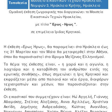
Μουσείο Εικαστικών Τεχνών Ηρακλείου,
Τοποθεσία
Ο
Νυμφών 3, Ηράκλειο Κρήτης, Ηράκλειο
ΤΟΠΟΣ
ΜΑΣ
Ομαδική έκθεση ζωγραφικής που διοργανώνει το Μουσείο
Εικαστικών Τεχνών Ηρακλείου,
Ο
με τίτλο
" Ερως - Ηρως "
,
ΔΗΜΟΣ
σε επιμέλεια Ίριδας Κρητικού.
ΠΟΛΙΤΙΣΜΟΣ
Η έκθεση «Ερως Ηρως», θα παραμείνει στο Ηράκλειο έως
ΑΝΘΕΚΤΙΚΗ
τις 31 Μαρτίου και τον Μάιο θα μεταφερθεί στην Αθήνα,
ΠΟΛΗ
όπου θα παρουσιαστεί στο Ιδρυμα Μείζονος Ελληνισμού.
Το θέμα της έκθεσης είναι, « η χαρά και η αγωνία, η
λαχτάρα και η καταβύθιση του ανθρώπου εντός της
ερωτικής συνθήκης», όπως σημειώνει η Ιρις Κρητικού και
εκφράζεται μέσα απο παλαιά και νέα έργα, διαφόρων
τεχνοτροπιών και μέσων, που παρουσιάζονται στην
έκθεση.
Οι εικαστικοί που συμμετέχουν είναι: Ηώ Αγγελή, Γιάννης
Αδαμάκης, Στέλιος Αλεξάκης, Αννα Αχιλλέως, Χριστίνα
Ακτίδη, Δημήτρης Ανδρεαδάκης, Κώστας Ανανίδας,
Νεκτάριος Αποσπόρης, Χρύσα Βέργη, Αλέξης Βερούκας,