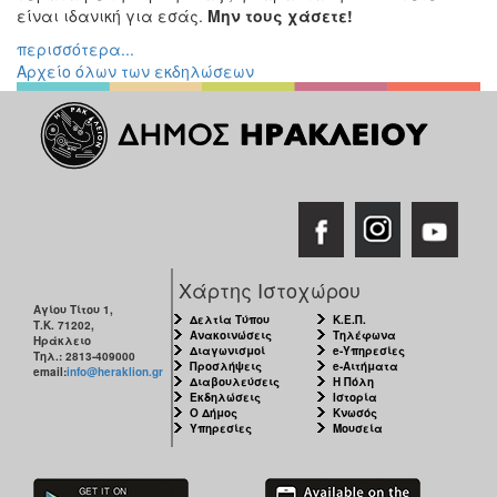
είναι ιδανική για εσάς.
Μην τους χάσετε!
Εκθέσεις
περισσότερα...
Εκδηλώσεις
Αρχείο όλων των εκδηλώσεων
για
Παιδιά
Άλλες
Εκδηλώσεις
Ο
ΤΟΠΟΣ
Χάρτης Ιστοχώρου
ΜΑΣ
Αγίου Τίτου 1,
Δελτία Τύπου
Κ.Ε.Π.
Τ.Κ. 71202,
Ανακοινώσεις
Τηλέφωνα
Ηράκλειο
Ο
Διαγωνισμοί
e-Υπηρεσίες
Τηλ.: 2813-409000
ΔΗΜΟΣ
Προσλήψεις
e-Αιτήματα
email:
info@heraklion.gr
Διαβουλεύσεις
Η Πόλη
Εκδηλώσεις
Ιστορία
ΠΟΛΙΤΙΣΜΟΣ
Ο Δήμος
Κνωσός
Υπηρεσίες
Μουσεία
ΑΝΘΕΚΤΙΚΗ
ΠΟΛΗ