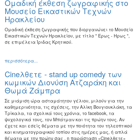
Ομαδική έκθεση ζωγραφικής στο
Ζωγραφική
Μουσείο Εικαστικών Τεχνών
Φωτογραφία
Ηρακλείου
Τραγούδι
Ομαδική έκθεση ζωγραφικής που διοργανώνει το Μουσείο
Μουσική
Εικαστικών Τεχνών Ηρακλείου, με τίτλο " Ερως - Ηρως ",
σε επιμέλεια Ίριδας Κρητικού.
Κινηματογράφος
Χορός
περισσότερα...
Θέατρο
Παζάρι
Cineλθετε - stand up comedy των
Ειδών
κωμικών Διονύση Ατζαράκη και
Συνέδρια
Θωμά Ζάμπρα
Ημερίδες
Σε μιάμιση ώρα ασταμάτητου γέλιου, μιλούν για την
-
καθημερινότητα, τις σχέσεις, την Αλίκη Βουγιουκλάκη, τα
Διημερίδες
Τρίκαλα, τα σχολικά τους χρόνια, το facebook, τα
Σεμινάρια-
ψυχολογικά τους, τον Μπάτμαν και τις πρώην τους. Αν
Διαλέξεις-
έχετε και εσείς θέματα με την ποιότητα του τηλεοπτικού
Ομιλίες
και κινηματογραφικού τοπίου στις ημέρες μας, ή απλά
θέματα με την πρώην σας , η παράσταση «Cineλθετε»
Διάφορες