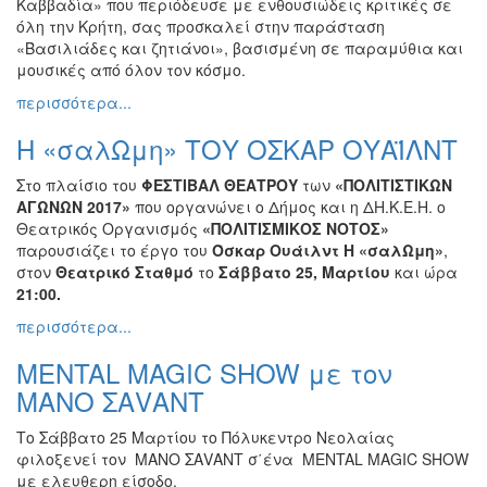
Καββαδία» που περιόδευσε με ενθουσιώδεις κριτικές σε
όλη την Κρήτη, σας προσκαλεί στην παράσταση
«Βασιλιάδες και ζητιάνοι», βασισμένη σε παραμύθια και
μουσικές από όλον τον κόσμο.
περισσότερα...
Η «σαλΩμη» ΤΟΥ ΟΣΚΑΡ ΟΥΑΪΛΝΤ
Στο πλαίσιο του
ΦΕΣΤΙΒΑΛ ΘΕΑΤΡΟΥ
των
«ΠΟΛΙΤΙΣΤΙΚΩΝ
ΑΓΩΝΩΝ 2017»
που οργανώνει ο Δήμος και η ΔΗ.Κ.Ε.Η. ο
Θεατρικός Οργανισμός
«ΠΟΛΙΤΙΣΜΙΚΟΣ ΝΟΤΟΣ»
παρουσιάζει το έργο του
Όσκαρ Ουάιλντ Η «σαλΩμη»
,
στον
Θεατρικό Σταθμό
το
Σάββατο 25, Μαρτίου
και ώρα
21:00.
περισσότερα...
MENTAL MAGIC SHOW με τον
ΜΑΝΟ ΣΑVΑΝΤ
Το Σάββατο 25 Μαρτίου το Πόλυκεντρο Νεολαίας
φιλοξενεί τον ΜΑΝΟ ΣΑVΑΝΤ σ΄ένα MENTAL MAGIC SHOW
με ελευθερη είσοδο.