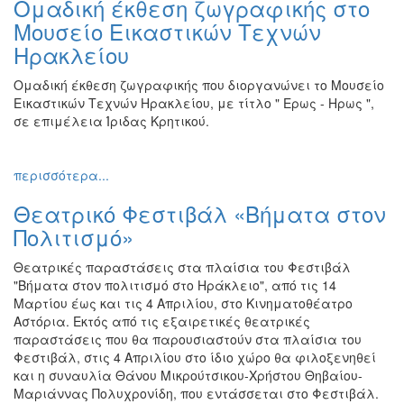
Ομαδική έκθεση ζωγραφικής στο
Ζωγραφική
Μουσείο Εικαστικών Τεχνών
Φωτογραφία
Ηρακλείου
Τραγούδι
Ομαδική έκθεση ζωγραφικής που διοργανώνει το Μουσείο
Μουσική
Εικαστικών Τεχνών Ηρακλείου, με τίτλο " Ερως - Ηρως ",
σε επιμέλεια Ίριδας Κρητικού.
Κινηματογράφος
Χορός
περισσότερα...
Θέατρο
Παζάρι
Θεατρικό Φεστιβάλ «Βήματα στον
Ειδών
Πολιτισμό»
Συνέδρια
Θεατρικές παραστάσεις στα πλαίσια του Φεστιβάλ
Ημερίδες
"Βήματα στον πολιτισμό στο Ηράκλειο", από τις 14
-
Μαρτίου έως και τις 4 Απριλίου, στο Κινηματοθέατρο
Διημερίδες
Αστόρια. Εκτός από τις εξαιρετικές θεατρικές
παραστάσεις που θα παρουσιαστούν στα πλαίσια του
Σεμινάρια-
Φεστιβάλ, στις 4 Απριλίου στο ίδιο χώρο θα φιλοξενηθεί
Διαλέξεις-
και η συναυλία Θάνου Μικρούτσικου-Χρήστου Θηβαίου-
Ομιλίες
Μαριάννας Πολυχρονίδη, που εντάσσεται στο Φεστιβάλ.
Διάφορες