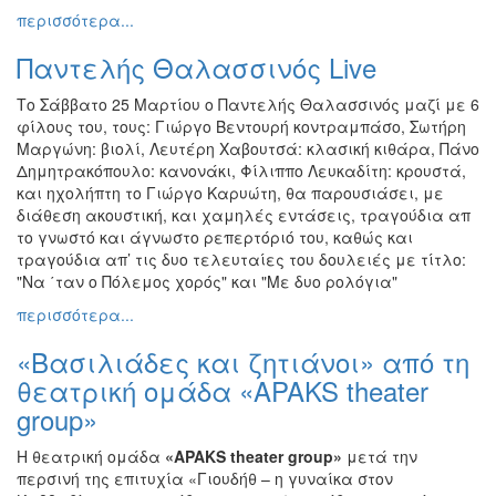
περισσότερα...
Εκθέσεις
Εκδηλώσεις
Παντελής Θαλασσινός Live
για
Παιδιά
Το Σάββατο 25 Μαρτίου ο Παντελής Θαλασσινός μαζί με 6
φίλους του, τους: Γιώργο Βεντουρή κοντραμπάσο, Σωτήρη
Άλλες
Μαργώνη: βιολί, Λευτέρη Χαβουτσά: κλασική κιθάρα, Πάνο
Εκδηλώσεις
Δημητρακόπουλο: κανονάκι, Φίλιππο Λευκαδίτη: κρουστά,
και ηχολήπτη το Γιώργο Καρυώτη, θα παρουσιάσει, με
διάθεση ακουστική, και χαμηλές εντάσεις, τραγούδια απ
το γνωστό και άγνωστο ρεπερτόριό του, καθώς και
τραγούδια απ’ τις δυο τελευταίες του δουλειές με τίτλο:
Ο
ΤΟΠΟΣ
"Να ΄ταν ο Πόλεμος χορός" και "Με δυο ρολόγια"
ΜΑΣ
περισσότερα...
Ο
«Βασιλιάδες και ζητιάνοι» από τη
ΔΗΜΟΣ
θεατρική ομάδα «APAKS theater
group»
ΠΟΛΙΤΙΣΜΟΣ
Η θεατρική ομάδα
«APAKS theater group»
μετά την
ΑΝΘΕΚΤΙΚΗ
περσινή της επιτυχία «Γιουδήθ – η γυναίκα στον
ΠΟΛΗ