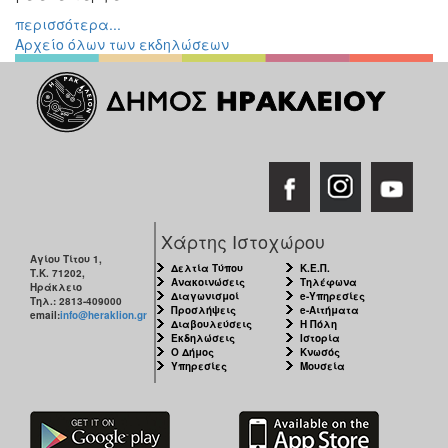
περισσότερα...
Αρχείο όλων των εκδηλώσεων
Χάρτης Ιστοχώρου
Αγίου Τίτου 1,
Δελτία Τύπου
Κ.Ε.Π.
Τ.Κ. 71202,
Ανακοινώσεις
Τηλέφωνα
Ηράκλειο
Διαγωνισμοί
e-Υπηρεσίες
Τηλ.: 2813-409000
Προσλήψεις
e-Αιτήματα
email:
info@heraklion.gr
Διαβουλεύσεις
Η Πόλη
Εκδηλώσεις
Ιστορία
Ο Δήμος
Κνωσός
Υπηρεσίες
Μουσεία