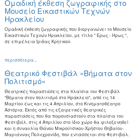
Ομαδική έκθεση ζωγραφικής στο
Ζωγραφική
Μουσείο Εικαστικών Τεχνών
Φωτογραφία
Ηρακλείου
Τραγούδι
Ομαδική έκθεση ζωγραφικής που διοργανώνει το Μουσείο
Μουσική
Εικαστικών Τεχνών Ηρακλείου, με τίτλο " Ερως - Ηρως ",
σε επιμέλεια Ίριδας Κρητικού.
Κινηματογράφος
Χορός
περισσότερα...
Θέατρο
Παζάρι
Θεατρικό Φεστιβάλ «Βήματα στον
Ειδών
Πολιτισμό»
Συνέδρια
Θεατρικές παραστάσεις στα πλαίσια του Φεστιβάλ
Ημερίδες
"Βήματα στον πολιτισμό στο Ηράκλειο", από τις 14
-
Μαρτίου έως και τις 4 Απριλίου, στο Κινηματοθέατρο
Διημερίδες
Αστόρια. Εκτός από τις εξαιρετικές θεατρικές
παραστάσεις που θα παρουσιαστούν στα πλαίσια του
Σεμινάρια-
Φεστιβάλ, στις 4 Απριλίου στο ίδιο χώρο θα φιλοξενηθεί
Διαλέξεις-
και η συναυλία Θάνου Μικρούτσικου-Χρήστου Θηβαίου-
Ομιλίες
Μαριάννας Πολυχρονίδη, που εντάσσεται στο Φεστιβάλ.
Διάφορες