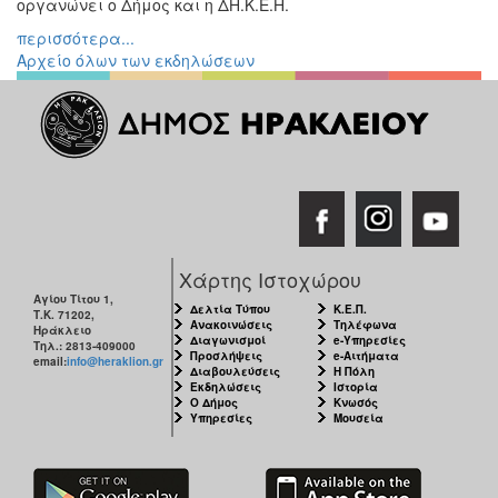
οργανώνει ο Δήμος και η ΔΗ.Κ.Ε.Η.
περισσότερα...
Αρχείο όλων των εκδηλώσεων
Χάρτης Ιστοχώρου
Αγίου Τίτου 1,
Δελτία Τύπου
Κ.Ε.Π.
Τ.Κ. 71202,
Ανακοινώσεις
Τηλέφωνα
Ηράκλειο
Διαγωνισμοί
e-Υπηρεσίες
Τηλ.: 2813-409000
Προσλήψεις
e-Αιτήματα
email:
info@heraklion.gr
Διαβουλεύσεις
Η Πόλη
Εκδηλώσεις
Ιστορία
Ο Δήμος
Κνωσός
Υπηρεσίες
Μουσεία