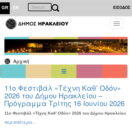
GR
EN
ΕΙΣΟΔΟΣ
26
Μάρτιος
Toggle
2017
navigati
Κυρ
Δευ
Τρι
Τετ
Πεμ
Παρ
Σαβ
1
2
3
4
5
6
7
8
9
10
11
Αρχική
12
13
14
15
16
17
18
19
20
21
22
23
24
25
26
27
28
29
30
31
<<
σήμερα
>>
11ο Φεστιβάλ «Τέχνη Καθ’ Οδόν»
2026 του Δήμου Ηρακλείου –
ΗΜΕΡΟΛΟΓΙΟ
ΕΚΔΗΛΩΣΕΩΝ
Πρόγραμμα Τρίτης 16 Ιουνίου 2026
Χριστούγεννα
-
11ο Φεστιβάλ «Τέχνη Καθ’ Οδόν» 2026 του Δήμου Ηρακλείου
Πρωτοχρονιά
περισσότερα...
Βιβλίο