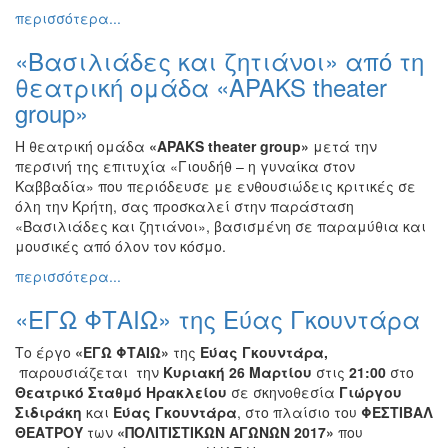
περισσότερα...
Εκθέσεις
Εκδηλώσεις
«Βασιλιάδες και ζητιάνοι» από τη
για
θεατρική ομάδα «APAKS theater
Παιδιά
group»
Άλλες
Εκδηλώσεις
Η θεατρική ομάδα
«APAKS theater group»
μετά την
περσινή της επιτυχία «Γιουδήθ – η γυναίκα στον
Καββαδία» που περιόδευσε με ενθουσιώδεις κριτικές σε
όλη την Κρήτη, σας προσκαλεί στην παράσταση
«Βασιλιάδες και ζητιάνοι», βασισμένη σε παραμύθια και
Ο
μουσικές από όλον τον κόσμο.
ΤΟΠΟΣ
ΜΑΣ
περισσότερα...
«ΕΓΩ ΦΤΑΙΩ» της Εύας Γκουντάρα
Ο
ΔΗΜΟΣ
Το έργο
«ΕΓΩ ΦΤΑΙΩ»
της
Εύας Γκουντάρα,
παρουσιάζεται την
Κυριακή 26 Μαρτίου
στις
21:00
στο
ΠΟΛΙΤΙΣΜΟΣ
Θεατρικό Σταθμό Ηρακλείου
σε σκηνοθεσία
Γιώργου
Σιδιράκη
και
Εύας Γκουντάρα
, στο πλαίσιο του
ΦΕΣΤΙΒΑΛ
ΑΝΘΕΚΤΙΚΗ
ΘΕΑΤΡΟΥ
των
«ΠΟΛΙΤΙΣΤΙΚΩΝ ΑΓΩΝΩΝ 2017»
που
ΠΟΛΗ