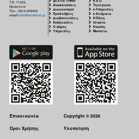
Δελτία Τύπου
Κ.Ε.Π.
Τ.Κ. 71202,
Ανακοινώσεις
Τηλέφωνα
Ηράκλειο
Διαγωνισμοί
e-Υπηρεσίες
Τηλ.: 2813-409000
Προσλήψεις
e-Αιτήματα
email:
info@heraklion.gr
Διαβουλεύσεις
Η Πόλη
Εκδηλώσεις
Ιστορία
Ο Δήμος
Κνωσός
Υπηρεσίες
Μουσεία
Επικοινωνία
Copyright © 2026
Όροι Χρήσης
Υλοποίηση