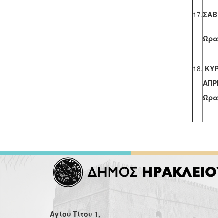
17.
ΣΑΒ
Α
Ώρα,
18.
ΚΥΡ
ΑΠΡ
Ώρα,
Αγίου Τίτου 1,