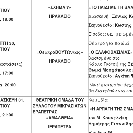
9,
«ΣΧΗΜΑ 7»
«ΤΟ ΠΑΙΔΙ ΜΕ ΤΗ ΒΑ
ΤΙΟΥ
ΗΡΑΚΛΕΙΟ
Διασκευή
Ξένια
 18:00
Σκηνοθεσία:
Κωστής
Είσοδος:
8€,
μειωμέ
ΠΤΗ 30,
Θέατρο για παιδιά
ΤΙΟΥ
«ΘεατροΒΟΥΤΩντας»
«Ο ΕΛΑΦΟΒΑΣΙΛΙΑΣ»
ο
βασισμένο σ
ΗΡΑΚΛΕΙΟ
αστάσεις)
Κάρλο Γκότσι) της
Ξέ
Θωμά Μο
 17:00
Σκηνοθεσία:
Αγάπη 
&
, 20:00
(Αντί εισιτηρίου δ
θα διατεθούν για κοι
ΑΣΚΕΥΗ 31,
ΘΕΑΤΡΙΚΗ ΟΜΑΔΑ ΤΟΥ
Κωμωδία
ΤΙΟΥ
ΣΥΛΛΟΓΟΥ ΜΙΚΡΑΣΙΑΤΩΝ
«Η ΑΡΠΑΓΗ ΤΗΣ ΣΜ
ΙΕΡΑΠΕΤΡΑΣ
 21:00
«ΑΜΑΛΘΕΙΑ»
του
Μ. Κουνελάκη
Δημήτρης Γιαννίδη
ΙΕΡΑΠΕΤΡΑ
Είσοδος
: 5€