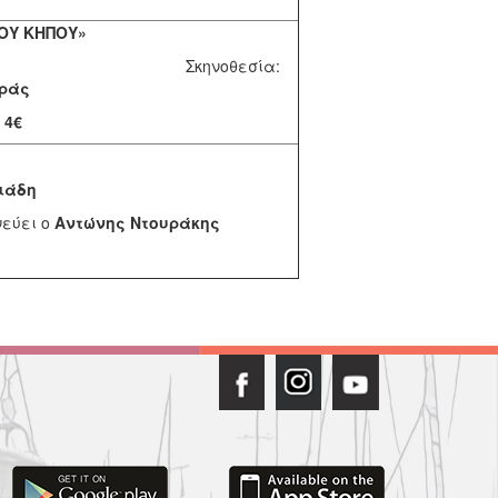
ΟΥ ΚΗΠΟΥ»
κηνοθεσία:
ράς
:
4€
ιάδη
νεύει ο
Αντώνης Ντουράκης