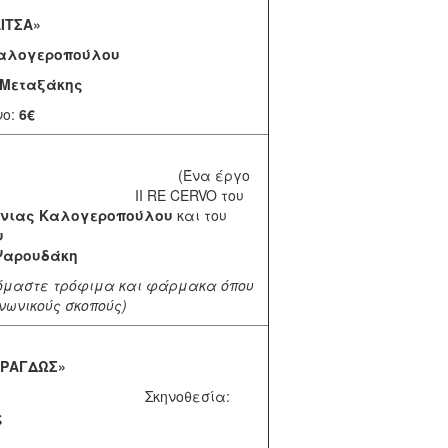
ΛΙΤΣΑ»
ς Καλογεροπούλου
 Μεταξάκης
νο:
6€
(Ένα έργο
το II RE CERVO του
νιας Καλογεροπούλου
και του
σχόπουλου
Ψαρουδάκη
εχόμαστε τρόφιμα και φάρμακα όπου
νωνικούς σκοπούς)
ΑΡΑΓΔΩΣ»
Σκηνοθεσία:
ς