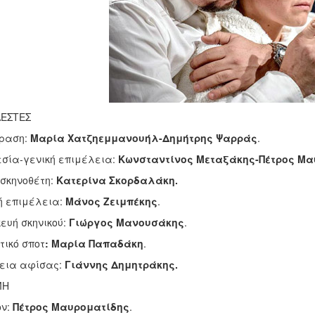
ΕΣΤΕΣ
ραση:
Mαρία Χατζηεμμανουήλ-Δημήτρης Ψαρράς
εσία-γενική επιμέλεια:
Κωνσταντίνος Μεταξάκης-Πέτρος Μα
 σκηνοθέτη:
Κατερίνα Σκορδαλάκη.
ή επιμέλεια:
Μάνος Ζειμπέκης
ευή σκηνικού:
Γιώργος Μανουσάκης
τικό σποτ
: Μαρία Παπαδάκη
εια αφίσας:
Γιάννης Δημητράκης.
ΜΗ
ν:
Πέτρος Μαυροματίδης