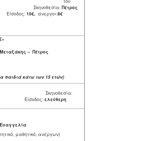
του
κηνοθεσία:
Πέτρος
σοδος:
10€,
άνεργοι:
8€
ΣΤΙΣ ΦΛΟΓΕΣ»
Μεταξάκης – Πέτρος
ια παιδιά κάτω των 15 ετών)
ΤΑΞΙΔΙΩΤΗΣ»
Σκηνοθεσία:
Είσοδος:
ελεύθερη
λΩμη»
 Ευαγγελία
ητικό, μαθητικό, ανέργων)