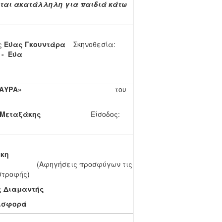
εται ακατάλληλη για παιδιά κάτω
ς
Εύας Γκουντάρα
Σκηνοθεσία:
- Εύα
υντάρα
ΜΑΥΡΑ»
του
 Μεταξάκης
Είσοδος:
κη
ις προσφύγων τις
στροφής)
ς Διαμαντής
εισφορά