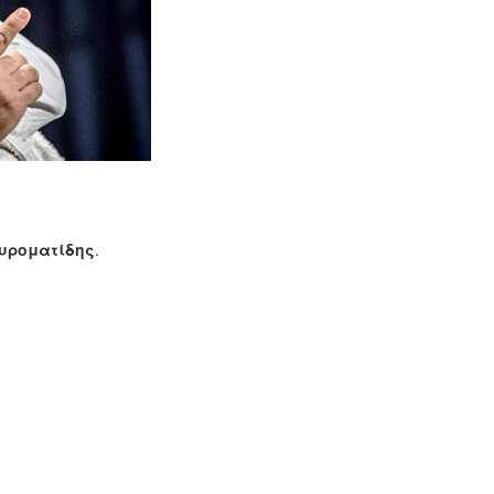
.
υροματίδης
.
.
.
.
.