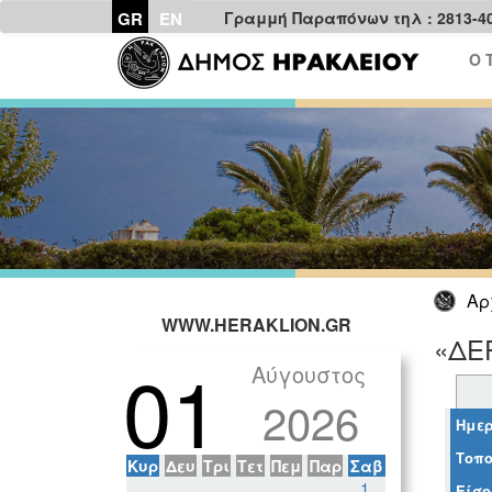
GR
EN
Γραμμή Παραπόνων τηλ : 2813-4
Ο 
Αρ
WWW.HERAKLION.GR
«ΔΕ
01
Αύγουστος
2026
Ημερ
Τοπο
Κυρ
Δευ
Τρι
Τετ
Πεμ
Παρ
Σαβ
1
Είσο