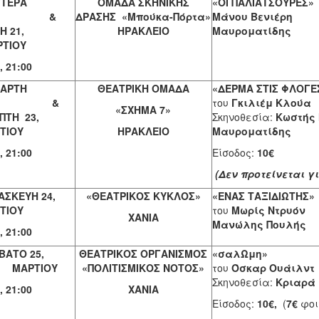
ΤΕΡΑ
ΟΜΑΔΑ ΣΚΗΝΙΚΗΣ
«ΟΙ ΠΑΛΙΑΤΣΟΥΡΕΣ»
0 &
ΔΡΑΣΗΣ «Μπούκα-Πόρτα»
Μάνου Βενιέρη
Σ
ΙΤΗ 21,
ΗΡΑΚΛΕΙΟ
Μαυροματίδης
Εί
ΤΙΟΥ
 21:00
ΑΡΤΗ
ΘΕΑΤΡΙΚΗ ΟΜΑΔΑ
«ΔΕΡΜΑ 
2 &
του
Γκιλιέμ Κλούα
«ΣΧΗΜΑ 7»
ΠΤΗ 23,
Σκηνοθεσία:
Κωστής 
ΤΙΟΥ
ΗΡΑΚΛΕΙΟ
Μαυροματίδης
 21:00
Είσοδος:
10€
(Δεν προτείνεται γ
ΑΣΚΕΥΗ 24,
«ΘΕΑΤΡΙΚΟΣ ΚΥΚΛΟΣ»
«ΕΝΑΣ 
ΤΙΟΥ
του
Μωρίς Ντρυόν
ΧΑΝΙΑ
Μανώλης Πουλής
 21:00
ΒΑΤΟ 25,
ΘΕΑΤΡΙΚΟΣ ΟΡΓΑΝΙΣΜΟΣ
«σα
ΑΡΤΙΟΥ
«ΠΟΛΙΤΙΣΜΙΚΟΣ ΝΟΤΟΣ»
του
Όσκαρ Ουάιλντ
Σκηνοθεσία:
Κριαρά
 21:00
ΧΑΝΙΑ
Είσοδος:
10€,
(
7€
φοιτ