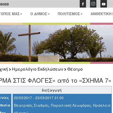
09409
ΤΟΠΟΣ ΜΑΣ
Ο ΔΗΜΟΣ
ΠΟΛΙΤΙΣΜΟΣ
ΑΝΘΕΚΤΙΚΗ
χική
Ημερολόγιο Εκδηλώσεων
Θέατρο
ΡΜΑ ΣΤΙΣ ΦΛΟΓΕΣ» από το «ΣΧΗΜΑ 7»
διεξαγωγή
/νίες
22/03/2017 - 23/03/2017 21:00
θεσία
Θεατρικός Σταθμός, Παραλιακή Λεωφόρος, Ηράκλειο
δος
10 ευρώ