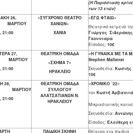
(Η Παράσταση κρίν
των 13 ετών)
ΑΚΗ 26,
«ΣΥΓΧΡΟΝΟ ΘΕΑΤΡΟ
«ΕΓΩ ΦΤΑΙΩ»
ΑΡΤΙΟΥ
ΧΑΝΙΩΝ»
Θεατρικό κείμενο τη
 21:00
ΧΑΝΙΑ
Γιώργος Σιδεράκης
Γκο
Είσοδος:
10€
ΤΕΡΑ 27,
ΘΕΑΤΡΙΚΗ ΟΜΑΔΑ
«Η ΓΥΝΑΙΚΑ ΜΕ ΤΑ 
ΑΡΤΙΟΥ
Stephen Mallatrat
«ΣΧΗΜΑ 7»
 21:00
Σκηνοθεσία:
Κωστής
ΗΡΑΚΛΕΙΟ
10€
Η 28,
ΘΕΑΤΡΙΚΗ ΟΜΑΔΑ
«ΧΡΟΝΙΚΟ ΄22»
ΑΡΤΙΟΥ
ΣΥΛΛΟΓΟΥ
του
Κωστή Αρβανιτά
ΑΛΑΤΣΑΤΙΑΝΩΝ Ν.
 21:00
(Αφηγήσε
ΗΡΑΚΛΕΙΟΥ
Μικρασιατικής κατα
Σκηνοθεσία:
Αντώνη
Είσοδος:
Ελεύθερη 
ΑΡΤΗ
ΠΑΙΔΙΚΗ ΣΚΗΝΗ
Θέατρο για παιδιά