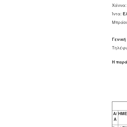
Χάννα
Ίντα:
Ε
Μπράο
Γενική 
Τηλέφω
Η παρά
Α/
ΗΜΕ
Α