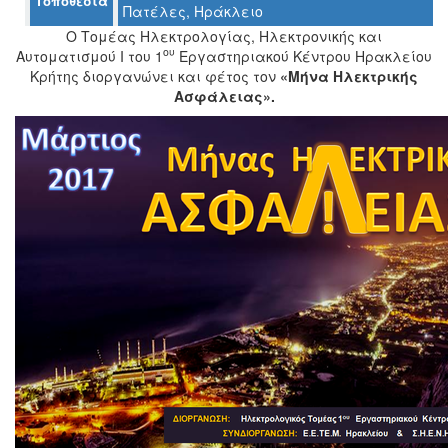
Τοποθεσία
Πατέλες, Ηράκλειο
Ο Tομέας Ηλεκτρολογίας, Ηλεκτρονικής και
ου
Αυτοματισμού I του 1
Εργαστηριακού Κέντρου Ηρακλείου
Κρήτης διοργανώνει και φέτος τον
«Μήνα Ηλεκτρικής
Ο
ΤΟΠΟΣ
Ασφάλειας».
ΜΑΣ
Ο
ΔΗΜΟΣ
ΠΟΛΙΤΙΣΜΟΣ
ΑΝΘΕΚΤΙΚΗ
ΠΟΛΗ