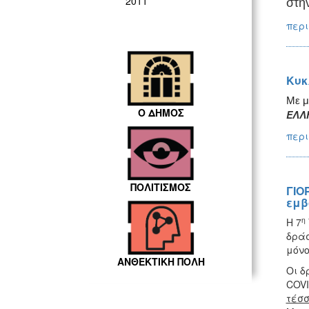
2011
στη
περι
Κυκ
Με μ
Ο ΔΗΜΟΣ
ΕΛΛ
περι
ΠΟΛΙΤΙΣΜΟΣ
ΓΙΟ
εμβ
η
Η 7
δράσ
μόνο
ΑΝΘΕΚΤΙΚΗ ΠΟΛΗ
Οι δ
COVI
τέσσ