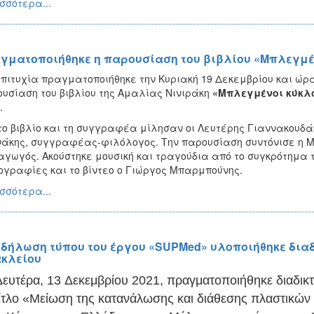
σσότερα...
γματοποιήθηκε η παρουσίαση του βιβλίου «Μπλεγμέ
πιτυχία πραγματοποιήθηκε την Κυριακή 19 Δεκεμβρίου και ώρα 
υσίαση του βιβλίου της Αμαλίας Νινιράκη
«Μπλεγμένοι κύκλ
.
το βιβλίο και τη συγγραφέα μίλησαν οι Λευτέρης Γιαννακουδ
άκης, συγγραφέας-φιλόλογος. Την παρουσίαση συντόνισε η 
γωγός. Ακούστηκε μουσική και τραγούδια από το συγκρότημα 
γραφίες και το βίντεο ο Γιώργος Μπαρμπούνης.
σσότερα...
κδήλωση τύπου του έργου «SUPMed» υλοποιήθηκε δια
κλείου
Δευτέρα
,
13
Δεκεμβρίου
2021, πραγματοποιήθηκε
διαδικ
ίτλο
«Μείωση της κατανάλωσης και διάθεσης πλαστικών μ