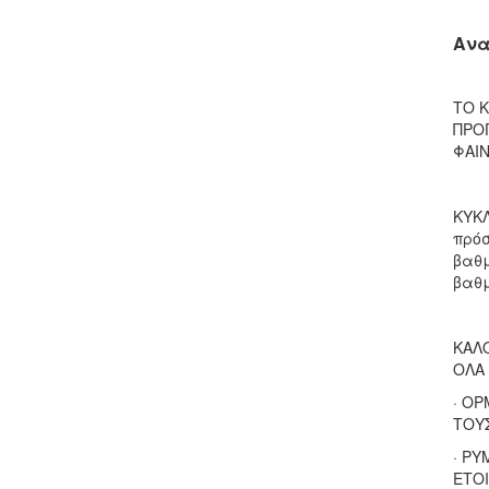
Ανα
ΤΟ Κ
ΠΡΟΓ
ΦΑΙ
ΚΥΚΛ
πρόσ
βαθμ
βαθμ
ΚΑΛΟ
ΟΛΑ
· ΟΡ
ΤΟΥΣ
· ΡΥ
ΕΤΟΙ