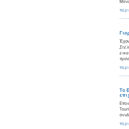
Μονά
περι
Γιο
Έχον
Στέλ
εικα
πρόσ
περι
Το 
επι
Εποι
Tour
συνδ
περι