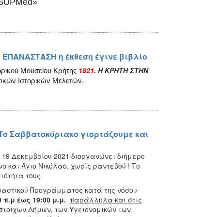
SUPMed
»
 ΕΠΑΝΑΣΤΑΣΗ η έκθεση έγινε βιβλίο
1821
. Η ΚΡΗΤΗ ΣΤΗΝ
τορικού Μουσείου Κρήτης
ητικών Ιστορικών Μελετών.
 Το Σαββατοκύριακο γιορτάζουμε και
 19 Δεκεμβρίου 2021 διοργανώνει διήμερο
 και Άγιο Νικόλαο, χωρίς ραντεβού ! Το
τότητα τους.
λιαστικού Προγράμματος κατά της νόσου
 π.μ έως 19:00 μ.μ.
παράλληλα και στις
ίστοιχων Δήμων, των Υγειονομικών των