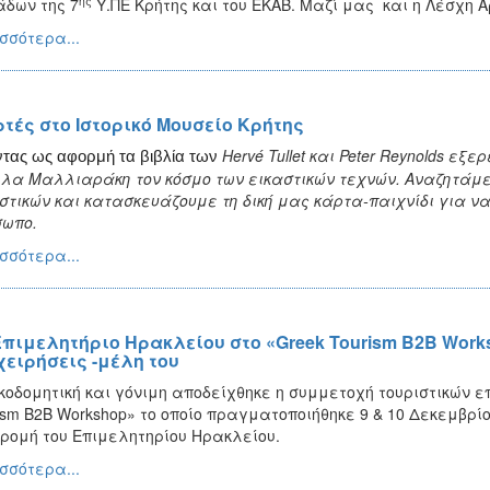
ης
δων της 7
Υ.ΠΕ Κρήτης και του ΕΚΑΒ. Μαζί μας και η Λέσχη 
σσότερα...
ρτές στο Ιστορικό Μουσείο Κρήτης
Hervé Tullet και
Peter
Reynolds
εξερε
τας ως αφορμή τα βιβλία των
λα Μαλλιαράκη τον κόσμο των εικαστικών τεχνών. Αναζητάμ
στικών και κατασκευάζουμε τη δική μας κάρτα-παιχνίδι για 
ωπο.
σσότερα...
Επιμελητήριο Ηρακλείου στο «Greek Tourism B2B Work
χειρήσεις -μέλη του
κοδομητική και γόνιμη αποδείχθηκε η συμμετοχή τουριστικών ε
ism B2B Workshop» το οποίο πραγματοποιήθηκε 9 & 10 Δεκεμβρί
ρομή του Επιμελητηρίου Ηρακλείου.
σσότερα...