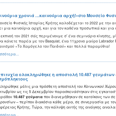
ινούρια χρονιά …καινούρια αρχή!»στο Μουσείο Φυσι
ουσείο Φυσικής Ιστορίας Κρήτης καλοδέχεται το 2022 με την αι
ι μια καινούρια αρχή, και για τον καθένα προσωπικά και για 
 εκπνοή του 2021 σάς περιμένουμε σ’ ένα σεμινάριο κίνησης, μ
 να κάνετε παρέα με τον Basquiat, ένα 11χρονο μαύρο Labrador
νισμού «Το Χαμόγελο του Παιδιού» και πολλά παραμύθια!
σσότερα...
επιτυχία ολοκληρώθηκε η αποστολή 10.487 γευμάτων
σμόπληκτους
κληρώθη
κε μόλις μια πρόσθετη αποστολή του
Κοινωνικού Χώρο
κτωβρίου ως τις 5 Δεκεμβρίου παρασκευάστηκαν στις εγκαταστ
αράθου
10.487 γεύματα
που διανεμήθηκαν σε κατοίκους των σ
ρουσίων – περίπου διακόσια κάθε μέρα, σε συνεργασία με τον 
φέρειας Κρήτης. Τώρα, την κάλυψη αυτής της ανάγκης αναλαμ
σσότερα...