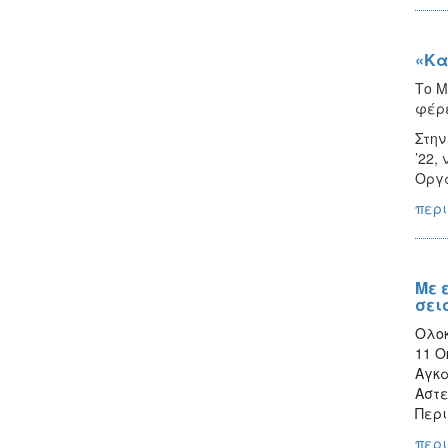
«Κα
Το Μ
φέρε
Στην
’22,
Οργα
περι
Με 
σει
Ολο
11 Ο
Αγκ
Αστε
Περι
περι