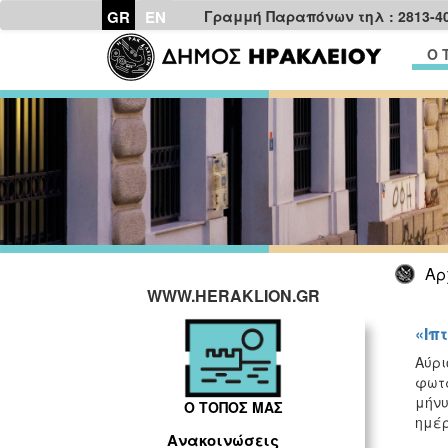
GR
EN
Γραμμή Παραπόνων τηλ : 2813-4
Ο 
Αρ
WWW.HERAKLION.GR
«Ιπ
Αύρι
φωτά
μήνυ
Ο ΤΟΠΟΣ ΜΑΣ
ημέρ
Ανακοινώσεις