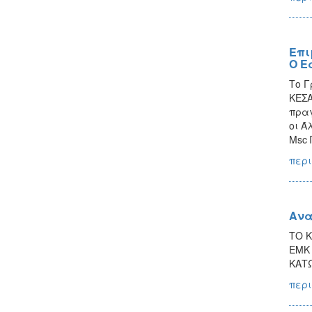
Επι
Ο Ε
Το Γ
ΚΕΣΑ
πραγ
οι Ά
Msc 
περι
Ανα
ΤΟ Κ
ΕΜΚ 
ΚΑΤΩ
περι