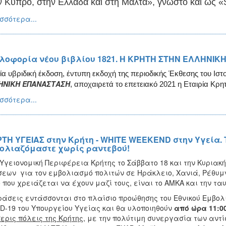
ν
Κύπρο, στην Ελλάδα και στη Μάλτα»
, γνωστό και ως
«
σσότερα...
λοφορία νέου βιβλίου 1821. Η ΚΡΗΤΗ ΣΤΗΝ ΕΛΛΗΝΙΚΗ
ία υβριδική έκδοση, έντυπη εκδοχή της περιοδικής Έκθεσης του Ισ
ΗΝΙΚΗ ΕΠΑΝΑΣΤΑΣΗ
, αποχαιρετά το επετειακό 2021 η Εταιρία Κρ
σσότερα...
ΡΤΗ ΥΓΕΙΑΣ στην Κρήτη - WHITE WEEKEND στην Υγεία.
ολιαζόμαστε χωρίς ραντεβού!
Υγειονομική Περιφέρεια Κρήτης το Σάββατο 18 και την Κυριακή
εων για τον εμβολιασμό πολιτών σε Ηράκλειο, Χανιά, Ρέθυμνο
 που χρειάζεται να έχουν μαζί τους, είναι το ΑΜΚΑ και την ταυ
ράσεις εντάσσονται στο πλαίσιο προώθησης του Εθνικού Εμβο
D-19 του Υπουργείου Υγείας και
θα υλοποιηθούν
από ώρα 11:00
ερις πόλεις της Κρήτης
, με την πολύτιμη συνεργασία των αντ