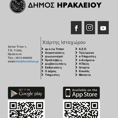
Χάρτης Ιστοχώρου
Αγίου Τίτου 1,
Δελτία Τύπου
Κ.Ε.Π.
Τ.Κ. 71202,
Ανακοινώσεις
Τηλέφωνα
Ηράκλειο
Διαγωνισμοί
e-Υπηρεσίες
Τηλ.: 2813-409000
Προσλήψεις
e-Αιτήματα
email:
info@heraklion.gr
Διαβουλεύσεις
Η Πόλη
Εκδηλώσεις
Ιστορία
Ο Δήμος
Κνωσός
Υπηρεσίες
Μουσεία