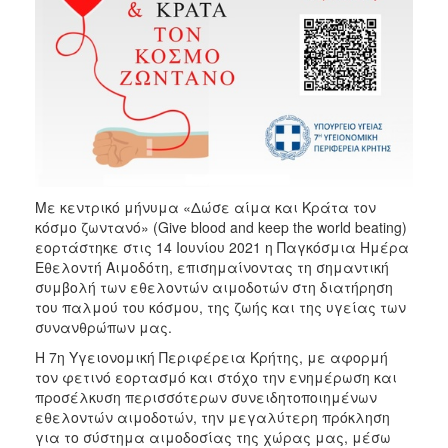
2017
2016
2015
2012
2011
Με κεντρικό μήνυμα «Δώσε αίμα και Κράτα τον
κόσμο ζωντανό» (Give blood and keep the world beating)
Ο
εορτάστηκε στις 14 Ιουνίου 2021 η Παγκόσμια Ημέρα
ΔΗΜΟΣ
Εθελοντή Αιμοδότη, επισημαίνοντας τη σημαντική
συμβολή των εθελοντών αιμοδοτών στη διατήρηση
ΠΟΛΙΤΙΣΜΟΣ
του παλμού του κόσμου, της ζωής και της υγείας των
συνανθρώπων μας.
ΑΝΘΕΚΤΙΚΗ
Η 7η Υγειονομική Περιφέρεια Κρήτης, με αφορμή
ΠΟΛΗ
τον φετινό εορτασμό και στόχο την ενημέρωση και
προσέλκυση περισσότερων συνειδητοποιημένων
εθελοντών αιμοδοτών, την μεγαλύτερη πρόκληση
για το σύστημα αιμοδοσίας της χώρας μας, μέσω