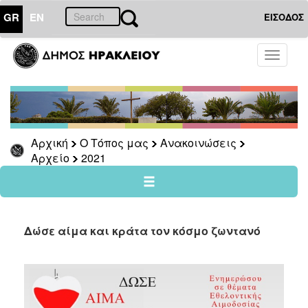
GR
EN
ΕΙΣΟΔΟΣ
Ο
Toggle
ΤΟΠΟΣ
navigati
ΜΑΣ
Ανακοινώσεις
Αρχείο
2026
Αρχική
Ο Τόπος μας
Ανακοινώσεις
Αρχείο
2021
2025
2024
2023
2022
Δώσε αίμα και κράτα τον κόσμο ζωντανό
2021
2020
2019
2018