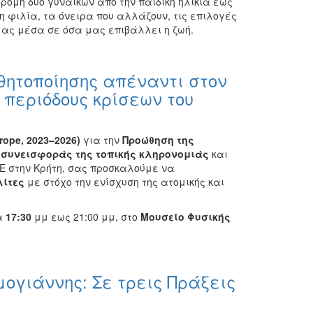
ρομή δύο γυναικών από την παιδικη ηλικία έως
η φιλία, τα όνειρα που αλλάζουν, τις επιλογές
μας μέσα σε όσα μας επιβάλλει η ζωή.
ητοποίησης απέναντι στον
 περιόδους κρίσεων του
rope, 2023–2026)
για την
Προώθηση της
ς συνεισφοράς της τοπικής κληρονομιάς
και
RE στην Κρήτη, σας προσκαλούμε να
λίτες
με στόχο την ενίσχυση της ατομικής και
α
17:30
μμ εως 21:00 μμ, στο
Μουσείο Φυσικής
μογιάννης: Σε τρεις Πράξεις