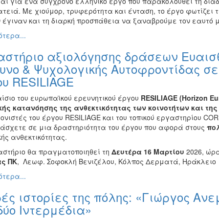
ται για ένα σύγχρονο ελληνικό έργο που παρακολουθεί τη διαδ
τειά. Με χιούμορ, τρυφερότητα και ένταση, το έργο φωτίζει τ
ν έγιναν και τη διαρκή προσπάθεια να ξαναβρούμε τον εαυτό 
τερα...
αστήριο αξιολόγησης δράσεων Ευαισθ
υνο & Ψυχολογικής Αυτοφροντίδας σε
ου RESILIAGE
αίσιο του ευρωπαϊκού ερευνητικού έργου
RESILIAGE (Horizon Eu
κής κατανόησης της ανθεκτικότητας των κοινοτήτων και τη
τονιστές του έργου RESILIAGE και του τοπικού εργαστηρίου CO
άσχετε σε μια δραστηριότητα του έργου που αφορά στους
πο
κής ανθεκτικότητας.
αστήριο θα πραγματοποιηθεί τη
Δευτέρα 16 Μαρτίου
2026, ώρ
ας ΠΚ
, Λεωφ. Σοφοκλή Βενιζέλου, Κόλπος Δερματά, Ηράκλειο
τερα...
ές ιστορίες της πόλης: «Γιώργος Ανε
δύο Ιντερμέδια»