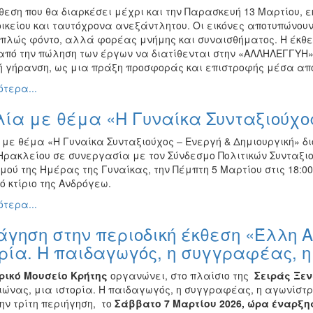
θεση που θα διαρκέσει μέχρι και την Παρασκευή 13 Μαρτίου, ε
ικείου και ταυτόχρονα ανεξάντλητου. Οι εικόνες αποτυπώνουν 
απλώς φόντο, αλλά φορέας μνήμης και συναισθήματος. Η έκθ
από την πώληση των έργων να διατίθενται στην «ΑΛΛΗΛΕΓΓΥΗ» Η
ιή γήρανση, ως μια πράξη προσφοράς και επιστροφής μέσα από
τερα...
ία με θέμα «Η Γυναίκα Συνταξιούχος
 με θέμα «Η Γυναίκα Συνταξιούχος – Ενεργή & Δημιουργική» δ
Ηρακλείου σε συνεργασία με τον Σύνδεσμο Πολιτικών Συνταξιο
ού της Ημέρας της Γυναίκας, την Πέμπτη 5 Μαρτίου στις 18:0
ό κτίριο της Ανδρόγεω.
τερα...
γηση στην περιοδική έκθεση «Έλλη Α
ρία. Η παιδαγωγός, η συγγραφέας, 
ρικό Μουσείο Κρήτης
οργανώνει, στο πλαίσιο της
Σειράς Ξε
ιώνας, μια ιστορία. Η παιδαγωγός, η συγγραφέας, η αγωνίστρι
την τρίτη περιήγηση, το
Σάββατο 7 Μαρτίου 2026, ώρα έναρξης