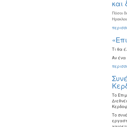
και 
Πόσοι δ
Ηρακλει
περισσό
«Επ
Τι θα 
Αν ένα 
περισσό
Συνέ
Κερ
Το Επι
Διεθνές
Κερδοφ
Το συν
εργαστ
χαιρετ