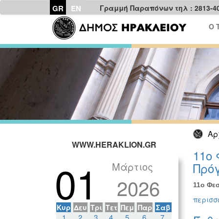
GR
EN
Γραμμή Παραπόνων τηλ : 2813-4
Ο 
Αρ
WWW.HERAKLION.GR
11ο 
01
Μάρτιος
Πρόγ
2026
11ο Φεσ
περισσό
Κυρ
Δευ
Τρι
Τετ
Πεμ
Παρ
Σαβ
1
2
3
4
5
6
7