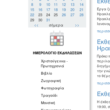
Έκθ
8
9
10
11
12
13
14
Έργα ζ
15
16
17
18
19
20
21
Ηρακλε
22
23
24
25
26
27
28
Ηρακλε
29
30
31
Ιανουαρ
<<
σήμερα
>>
περισσό
Έκθε
Ηρα
ΗΜΕΡΟΛΟΓΙΟ ΕΚΔΗΛΩΣΕΩΝ
Πρόκει
περιλα
Χριστούγεννα -
διηγήμ
Πρωτοχρονιά
την γν
Βιβλίο
το θέμα
Ζωγραφική
περισσό
Φωτογραφία
Έκθ
Τραγούδι
Η έκθε
Μουσική
19:00, 