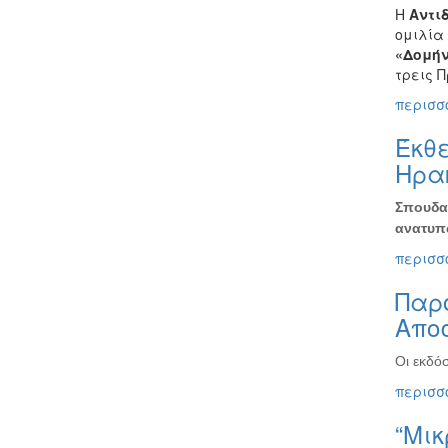
Η
Αντι
ομιλία 
«Δομήν
τρεις Π
περισσό
Έκθε
Ηρακ
Σπουδαί
ανατυπώ
περισσό
Παρο
Απο
Οι εκδό
περισσό
“Μικ