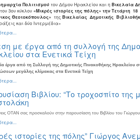
δημαρχία Πολιτισμού
του Δήμου Ηρακλείου και η
Βικελαία Δ
του 3ου κύκλου
«Μικρές ιστορίες της πόλης»
την Τετάρτη 1
ικος Θεοτοκόπουλος»
της
Βικελαίας Δημοτικής Βιβλιοθήκη
ράξεις και δύο Ιντερμέδια»
τερα...
ση με έργα από τη συλλογή της Δημο
λείου στα Ενετικά Τείχη
α έργα από τη Συλλογή της Δημοτικής Πινακοθήκης Ηρακλείου 
σεων μεγάλης κλίμακας στα Ενετικά Τείχη
τερα...
υσίαση Βιβλίου: “Το τροχοσπίτο της 
στολάκη
σεις ΟΤΑΝ σας προσκαλούν στην παρουσίαση του Βιβλίου του Γιώργου
τερα...
ρές ιστορίες της πόλης” Γιώργος Ανε