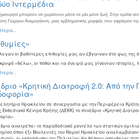
δύο Ιντερμέδια
ημιουργοί μπορούν να χωρέσουν μέσα σε μία μόνο ζωή; Στην ομιλία α
ώτη Γιώργου Ανεμογιάννη, μιας εμβληματικής μορφής που σφράγισε την
τερα...
ιθυμίες»
έλεγαν οι βαθύτερες επιθυμίες μας αν έβγαιναν στο φως της σ
κρυφό «θέλω», οι πόθοι και τα όνειρά μας γίνονταν ιστορίες,
τερα...
δριο «Κρητική Διατροφή 2.0: Από την
δοφορία»
μελητήριο Ηρακλείου σε συνεργασία με την Περιφέρεια Κρήτης
 Εκθεσιακό Κέντρο Κρήτης (ΔΕΚΚ) το συνέδριο «Κρητική Διατρο
ορία».
έδριο ανατρέπει το παραδοσιακό μοντέλο των στατικών ομιλιών
ηρίου όπου έξι Βουλευτές του Νομού Ηρακλείου αναλαμβάνουν 
ισμούς, οι εκπρόσωποι της Πολιτείας θα θέσουν απευθείας στ