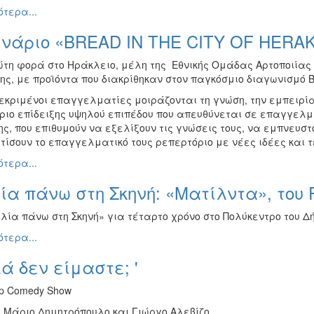
τερα...
ινάριο «BREAD IN THE CITY OF HERA
ώτη φορά στο Ηράκλειο, μέλη της Εθνικής Ομάδας Αρτοποιίας
ης, με προϊόντα που διακρίθηκαν στον παγκόσμιο διαγωνισμό Bread
εκριμένοι επαγγελματίες μοιράζονται τη γνώση, την εμπειρία
ριο επίδειξης υψηλού επιπέδου που απευθύνεται σε επαγγελμ
ς, που επιθυμούν να εξελίξουν τις γνώσεις τους, να εμπνευστο
τίσουν το επαγγελματικό τους ρεπερτόριο με νέες ιδέες και τ
τερα...
ία πάνω στη Σκηνή: «Ματίλντα», του
βλία πάνω στη Σκηνή» για τέταρτο χρόνο στο Πολύκεντρο του Δ
τερα...
ά δεν είμαστε; '
Up Comedy Show
ς Μάριο Δημητρόπουλο και Γιώργο Αλεβίζο