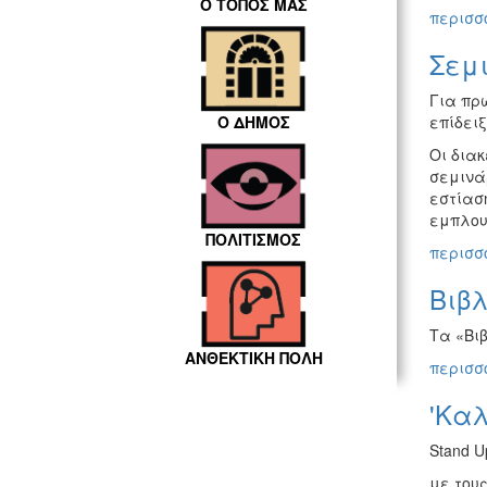
Ο ΤΟΠΟΣ ΜΑΣ
περισσό
Σεμ
Για πρ
επίδειξ
Ο ΔΗΜΟΣ
Οι διακ
σεμινά
εστίαση
εμπλου
ΠΟΛΙΤΙΣΜΟΣ
περισσό
Βιβλ
Τα «Βι
ΑΝΘΕΚΤΙΚΗ ΠΟΛΗ
περισσό
'Καλ
Stand 
με του