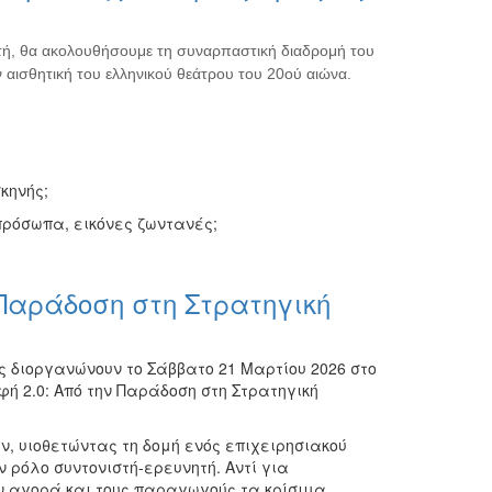
υτή, θα ακολουθήσουμε τη συναρπαστική διαδρομή του
 αισθητική του ελληνικού θεάτρου του 20ού αιώνα.
κηνής;
 πρόσωπα, εικόνες ζωντανές;
 Παράδοση στη Στρατηγική
 διοργανώνουν το Σάββατο 21 Μαρτίου 2026 στο
φή 2.0: Από την Παράδοση στη Στρατηγική
, υιοθετώντας τη δομή ενός επιχειρησιακού
ρόλο συντονιστή-ερευνητή. Αντί για
ην αγορά και τους παραγωγούς τα κρίσιμα