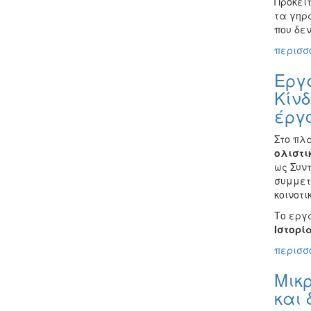
Πρόκει
τα γηρα
που δε
περισσό
Εργ
Κίνδ
έργ
Στο πλ
ολιστι
ως Συν
συμμετ
κοινοτι
Το εργ
Ιστορί
περισσό
Μικρ
και 