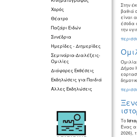
Κινηματογράφος
Στην έκ
Χορός
βαθιά ο
είναι 
Θέατρο
έσοδα 
Παζάρι Ειδών
την υγ
Συνέδρια
περισσό
Ημερίδες - Διημερίδες
Ομιλ
Σεμινάρια-Διαλέξεις-
Ομιλίες
Ομιλία
Δήμου 
Διάφορες Εκθέσεις
εορτασμ
Εκδηλώσεις για Παιδιά
δημοτικ
Άλλες Εκδηλώσεις
περισσό
Ξενά
ιστο
Το
Ιστο
Ένας α
2026), 