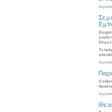
περισσό
Σεμι
Εμπ
Σύγχρο
γνώσεις
Επιμελ
Το πρό
απευθύ
περισσό
Παρο
Ο εκδοτ
Ηρακλ
περισσό
Θεα