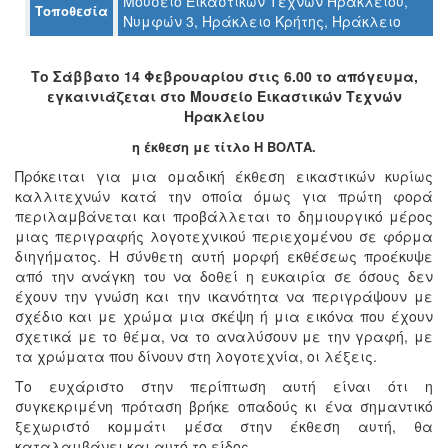
Μουσείο Εικαστικών Τεχνών Ηρακλείου,
Τοποθεσία
Νυμφών 3, Ηράκλειο Κρήτης, Ηράκλειο
Ο
ΤΟΠΟΣ
ΜΑΣ
Το Σάββατο 14 Φεβρουαρίου στις 6.00 το απόγευμα,
εγκαινιάζεται στο Μουσείο Εικαστικών Τεχνών
Ο
Ηρακλείου
ΔΗΜΟΣ
η έκθεση με τίτλο Η ΒΟΛΤΑ.
ΠΟΛΙΤΙΣΜΟΣ
Πρόκειται για μια ομαδική έκθεση εικαστικών κυρίως
καλλιτεχνών κατά την οποία όμως για πρώτη φορά
περιλαμβάνεται και προβάλλεται το δημιουργικό μέρος
ΑΝΘΕΚΤΙΚΗ
ΠΟΛΗ
μιας περιγραφής λογοτεχνικού περιεχομένου σε φόρμα
διηγήματος. Η σύνθετη αυτή μορφή εκθέσεως προέκυψε
από την ανάγκη του να δοθεί η ευκαιρία σε όσους δεν
έχουν την γνώση και την ικανότητα να περιγράψουν με
σχέδιο και με χρώμα μια σκέψη ή μια εικόνα που έχουν
σχετικά με το θέμα, να το αναλύσουν με την γραφή, με
τα χρώματα που δίνουν στη λογοτεχνία, οι λέξεις.
Το ευχάριστο στην περίπτωση αυτή είναι ότι η
συγκεκριμένη πρόταση βρήκε οπαδούς κι ένα σημαντικό
ξεχωριστό κομμάτι μέσα στην έκθεση αυτή, θα
καταλαμβάνει και αυτό το είδος.