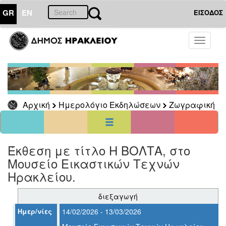
GR
EN
ΕΙΣΟΔΟΣ
01
Αύγουστος
Toggle
2026
navigati
Κυρ
Δευ
Τρι
Τετ
Πεμ
Παρ
Σαβ
1
2
3
4
5
6
7
8
Αρχική
Ημερολόγιο Εκδηλώσεων
Ζωγραφική
9
10
11
12
13
14
15
16
17
18
19
20
21
22
23
24
25
26
27
28
29
30
31
Έκθεση με τίτλο Η ΒΟΛΤΑ, στο
<<
σήμερα
>>
Μουσείο Εικαστικών Τεχνών
ΗΜΕΡΟΛΟΓΙΟ
Ηρακλείου.
ΕΚΔΗΛΩΣΕΩΝ
Ζωγραφική
διεξαγωγή
Ημερ/νίες
14/02/2026 - 13/03/2026