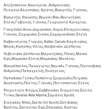
Αλεξοπούλου Αικατερίνη ,Ανδρουλάκη
Πελαγία,Αλατσάκης Χρίστος,Βακιρτζής Γιάννης,
Βακιρτζής Θανάσης,Βέργου Βίκυ,Βογιατζάκη
Ελένη,Γαβαλάς Γιάννης.Γεωργαντά Κατερίνα,
Γιουμπάκη Αννα,Δημακάκου Χαρά,Επταμηνιτάκης
Γιάννης,Ζαχαράκη Στάσα,Ζαχαριουδάκη Ελένη
Καβουτσιώτης Γιώργος,Kallan Canuto,Καμπιτάκης
Μηνάς,Κασάπης Ηλίας,Κουβάτσου Δέσποινα
Λεβεντάκη Δέσποινα,Μαματζάκης Πάνος,Μάνου
Εφη,Μαρκάκη Ελένη,Μαρκάκης Μανόλης
Μαυρόπουλος Παναγιώτης,Νομικός Γιάννης,Παντουβάκη
Ανδρονίκη,Παπαγγελής Ευάγγελος
Παπαδάκη Γεύσω,Παπούλια Σμαράγδα,Πετράκη
Αναστασία,Πολίτης Γιάννης,Πολιτοπούλου Ελένη
Ρουμελιώτη Φλώρα,Σαββανίδου Σταματίνα,Σάλλα
Τιτίκα,Saranai Aida Marina,Σαράντη Χρυσή
Σιαλακάς Νίκος,Σκεπετζή Χρυσή,Σολιδάκης
Βασίλης,Σούτογλου Έφη,Σπανάκης Κώστας