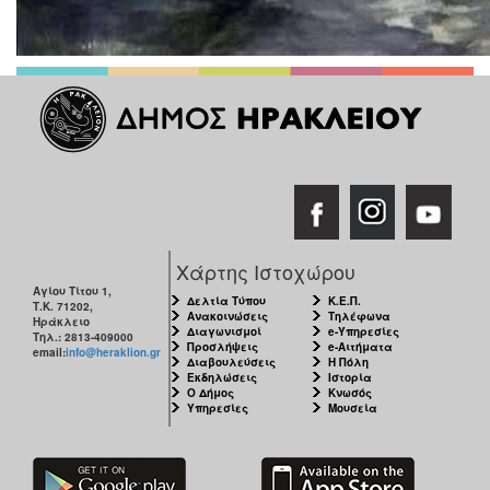
Χάρτης Ιστοχώρου
Αγίου Τίτου 1,
Δελτία Τύπου
Κ.Ε.Π.
Τ.Κ. 71202,
Ανακοινώσεις
Τηλέφωνα
Ηράκλειο
Διαγωνισμοί
e-Υπηρεσίες
Τηλ.: 2813-409000
Προσλήψεις
e-Αιτήματα
email:
info@heraklion.gr
Διαβουλεύσεις
Η Πόλη
Εκδηλώσεις
Ιστορία
Ο Δήμος
Κνωσός
Υπηρεσίες
Μουσεία