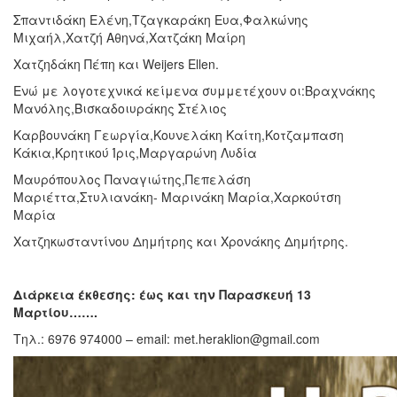
Σπαντιδάκη Ελένη,Τζαγκαράκη Ευα,Φαλκώνης
Μιχαήλ,Χατζή Αθηνά,Χατζάκη Μαίρη
Χατζηδάκη Πέπη και Weijers Ellen.
Ενώ με λογοτεχνικά κείμενα συμμετέχουν οι:Βραχνάκης
Μανόλης,Βισκαδοιυράκης Στέλιος
Καρβουνάκη Γεωργία,Κουνελάκη Καίτη,Κοτζαμπαση
Κάκια,Κρητικού Ίρις,Μαργαρώνη Λυδία
Μαυρόπουλος Παναγιώτης,Πεπελάση
Μαριέττα,Στυλιανάκη- Μαρινάκη Μαρία,Χαρκούτση
Μαρία
Χατζηκωσταντίνου Δημήτρης και Χρονάκης Δημήτρης.
Διάρκεια έκθεσης: έως και την Παρασκευή 13
Μαρτίου…….
Τηλ.: 6976 974000 – email: met.heraklion@gmail.com