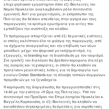
επιχειρησιακού εργαστηρίου όπου έξι Βουλευτές του
Νομού Ηρακλείου αναλαμβάνουν ρόλο συντονιστή-
ερευνητή. Αντί για χαιρετισμούς, οι εκπρόσωποι της
Πολιτείας θα θέσουν απευθείας στην αγορά και τους
παραγωγούς τα κρίσιμα ερωτήματα για αιτίες που
εμποδίζουν την ανάπτυξη του κλάδου.
Το πρόγραμμα απαρτίζεται από έξι θεματικές ενότητες
οι οποίες καλύπτουν όλο το φάσμα της παραγωγής, από
τα σχήματα συνεργασίας και την επιβίωση των νέων
μονάδων, μέχρι τον ψηφιακό μετασχηματισμό, τις
εξαγωγές, το branding και τη διασύνδεση με τον τουρισμό.
Στο τραπέζι του διαλόγου θα βρεθούν κορυφαία στελέχη
της αγοράς και τεχνοκράτες, οι οποίοι θα κληθούν να
προτείνουν ρεαλιστικές λύσεις για τη δημιουργία των
ενιαίων Cretan Standards και τη σύναψη τοπικών συμφώνων
προμηθειών με τα ξενοδοχεία.
Η κορύφωση της διοργάνωσης θα πραγματοποιηθεί στις
14:40 με την ενότητα «Η Ώρα της Πολιτείας». Υπό τον
συντονισμό του Προέδρου του Επιμελητηρίου Ηρακλείου κ.
Βαγγέλη Καρκανάκη, οι έξι Βουλευτές θα κληθούν να
καταθέσουν συγκεκριμένες δεσμεύσεις για νομοθετικές