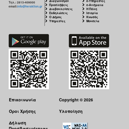
Διαγωνισμοί
e-Υπηρεσίες
Τηλ.: 2813-409000
Προσλήψεις
e-Αιτήματα
email:
info@heraklion.gr
Διαβουλεύσεις
Η Πόλη
Εκδηλώσεις
Ιστορία
Ο Δήμος
Κνωσός
Υπηρεσίες
Μουσεία
Επικοινωνία
Copyright © 2026
Όροι Χρήσης
Υλοποίηση
Δήλωση
Προσβασιμότητας