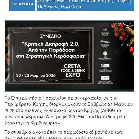
Διεθνές Εκθεσιακό Κέντρο Κρήτης, Γούβες
Τοποθεσία
Πεδιάδος, Ηράκλειο
Ο
ΤΟΠΟΣ
ΜΑΣ
Ο
ΔΗΜΟΣ
ΠΟΛΙΤΙΣΜΟΣ
ΑΝΘΕΚΤΙΚΗ
ΠΟΛΗ
Το Επιμελητήριο Ηρακλείου σε συνεργασία με την
Περιφέρεια Κρήτης διοργανώνουν το Σάββατο 21 Μαρτίου
2026 στο Διεθνές Εκθεσιακό Κέντρο Κρήτης (ΔΕΚΚ) το
συνέδριο «Κρητική Διατροφή 2.0: Από την Παράδοση στη
Στρατηγική Κερδοφορία».
Το συνέδριο ανατρέπει το παραδοσιακό μοντέλο των
στατικών ομιλιών, υιοθετώντας τη δομή ενός