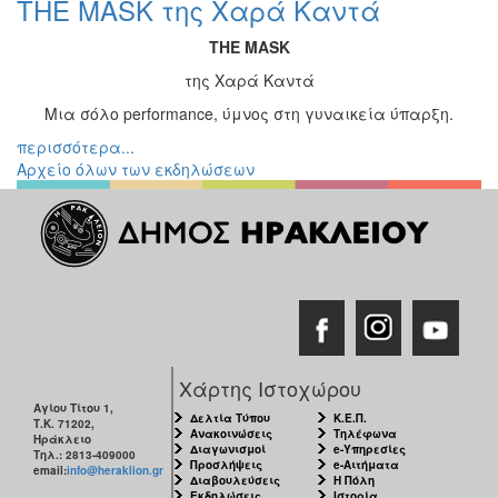
THE MASK της Χαρά Καντά
Ζωγραφική
THE MASK
Φωτογραφία
της Χαρά Καντά
Τραγούδι
Μια σόλο performance, ύμνος στη γυναικεία ύπαρξη.
Μουσική
περισσότερα...
Κινηματογράφος
Αρχείο όλων των εκδηλώσεων
Χορός
Θέατρο
Παζάρι
Ειδών
Συνέδρια
Ημερίδες
-
Χάρτης Ιστοχώρου
Διημερίδες
Αγίου Τίτου 1,
Σεμινάρια-
Δελτία Τύπου
Κ.Ε.Π.
Τ.Κ. 71202,
Ανακοινώσεις
Τηλέφωνα
Διαλέξεις-
Ηράκλειο
Διαγωνισμοί
e-Υπηρεσίες
Τηλ.: 2813-409000
Ομιλίες
Προσλήψεις
e-Αιτήματα
email:
info@heraklion.gr
Διαβουλεύσεις
Η Πόλη
Διάφορες
Εκδηλώσεις
Ιστορία