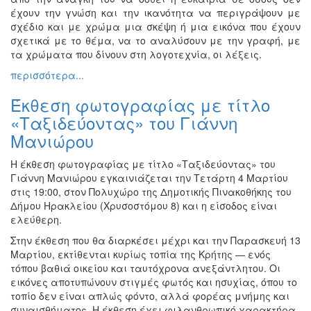
έχουν την γνώση και την ικανότητα να περιγράψουν με
Εκθέσεις
σχέδιο και με χρώμα μια σκέψη ή μια εικόνα που έχουν
Εκδηλώσεις
σχετικά με το θέμα, να το αναλύσουν με την γραφή, με
για
τα χρώματα που δίνουν στη λογοτεχνία, οι λέξεις.
Παιδιά
περισσότερα...
Άλλες
Εκδηλώσεις
Έκθεση φωτογραφίας με τίτλο
«Ταξιδεύοντας» του Γιάννη
Μανιώρου
Η έκθεση φωτογραφίας με τίτλο «Ταξιδεύοντας» του
Ο
ΤΟΠΟΣ
Γιάννη Μανιώρου εγκαινιάζεται την Τετάρτη 4 Μαρτίου
ΜΑΣ
στις 19:00, στον Πολυχώρο της Δημοτικής Πινακοθήκης του
Δήμου Ηρακλείου (Χρυσοστόμου 8) και η είσοδος είναι
Ο
ελεύθερη.
ΔΗΜΟΣ
Στην έκθεση που θα διαρκέσει μέχρι και την Παρασκευή 13
Μαρτίου, εκτίθενται κυρίως τοπία της Κρήτης — ενός
ΠΟΛΙΤΙΣΜΟΣ
τόπου βαθιά οικείου και ταυτόχρονα ανεξάντλητου. Οι
εικόνες αποτυπώνουν στιγμές φωτός και ησυχίας, όπου το
ΑΝΘΕΚΤΙΚΗ
τοπίο δεν είναι απλώς φόντο, αλλά φορέας μνήμης και
ΠΟΛΗ
συναισθήματος. Η έκθεση έχει φιλανθρωπικό χαρακτήρα,