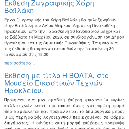
Έκθεση Ζωγραφικής Χάρη
Ζωγραφική
Βαϊλάκη
Φωτογραφία
Έργα ζωγραφικής του Χάρη Βαϊλάκη θα φιλοξενηθούν
Τραγούδι
στην Βασιλική του Αγίου Μάρκου- Δημοτική Πινακοθήκη
Μουσική
Ηρακλείου, από την Παρασκευή 30 Ιανουαρίου μέχρι και
το Σάββατο 14 Μαρτίου 2026, σε συνδιοργάνωση του Δήμου
Κινηματογράφος
Ηρακλείου και της Δημοτικής Πινακοθήκης. Τα εγκαίνια
Χορός
της έκθεσης θα πραγματοποιηθούν την Παρασκευή 30
Ιανουαρίου στις 18:00.
Θέατρο
περισσότερα...
Παζάρι
Ειδών
Έκθεση με τίτλο Η ΒΟΛΤΑ, στο
Συνέδρια
Μουσείο Εικαστικών Τεχνών
Ηρακλείου.
Ημερίδες
-
Πρόκειται για μια ομαδική έκθεση εικαστικών κυρίως
Διημερίδες
καλλιτεχνών κατά την οποία όμως για πρώτη φορά
Σεμινάρια-
περιλαμβάνεται και προβάλλεται το δημιουργικό μέρος
Διαλέξεις-
μιας περιγραφής λογοτεχνικού περιεχομένου σε φόρμα
Ομιλίες
διηγήματος. Η σύνθετη αυτή μορφή εκθέσεως προέκυψε
από την ανάγκη του να δοθεί η ευκαιρία σε όσους δεν
Διάφορες