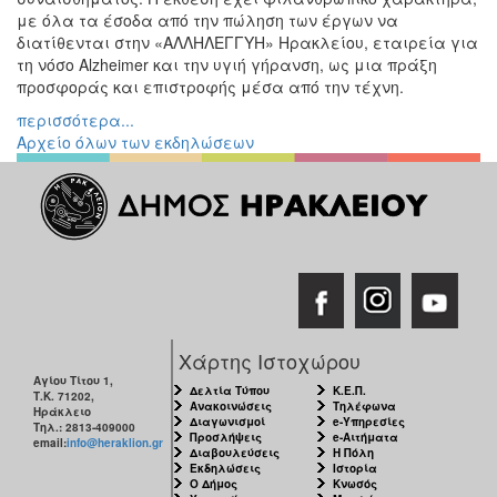
με όλα τα έσοδα από την πώληση των έργων να
διατίθενται στην «ΑΛΛΗΛΕΓΓΥΗ» Ηρακλείου, εταιρεία για
τη νόσο Alzheimer και την υγιή γήρανση, ως μια πράξη
προσφοράς και επιστροφής μέσα από την τέχνη.
περισσότερα...
Αρχείο όλων των εκδηλώσεων
Χάρτης Ιστοχώρου
Αγίου Τίτου 1,
Δελτία Τύπου
Κ.Ε.Π.
Τ.Κ. 71202,
Ανακοινώσεις
Τηλέφωνα
Ηράκλειο
Διαγωνισμοί
e-Υπηρεσίες
Τηλ.: 2813-409000
Προσλήψεις
e-Αιτήματα
email:
info@heraklion.gr
Διαβουλεύσεις
Η Πόλη
Εκδηλώσεις
Ιστορία
Ο Δήμος
Κνωσός