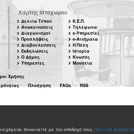
Χάρτης Ιστοχώρου
Δελτία Τύπου
Κ.Ε.Π.
Ανακοινώσεις
Τηλέφωνα
Διαγωνισμοί
e-Υπηρεσίες
Προσλήψεις
e-Αιτήματα
Διαβουλεύσεις
Η Πόλη
Εκδηλώσεις
Ιστορία
Ο Δήμος
Κνωσός
Υπηρεσίες
Μουσεία
ροι Χρήσης
ιμότητας
Πλοήγηση
FAQs
RSS
περιεχόμενο, συναινείτε με την αποδοχή τους.
Πολιτική Χρήσης C