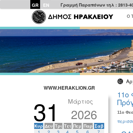
GR
EN
Γραμμή Παραπόνων τηλ : 2813-4
Ο 
Αρ
WWW.HERAKLION.GR
11ο 
31
Μάρτιος
Πρόγ
2026
11ο Φεσ
περισσό
Κυρ
Δευ
Τρι
Τετ
Πεμ
Παρ
Σαβ
1
2
3
4
5
6
7