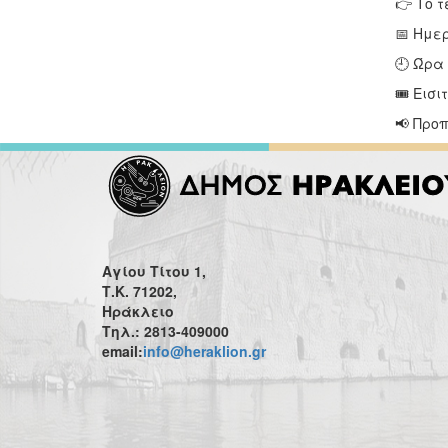
👉 Το 
📅 Ημερ
🕘 Ώρα 
🎟 Εισι
📢 Προπ
Αγίου Τίτου 1,
Τ.Κ. 71202,
Ηράκλειο
Τηλ.: 2813-409000
email:
info@heraklion.gr