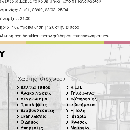
τελευταίο Σάββατο κάθε μήνα, από 31 Ιανουαρίου
ομηνίες: 31/01, 28/02, 28/03, 25/04
έναρξης: 21:00
τήρια: 10€ προπώληση | 12€ στην είσοδο
ώληση στο heraklionimprov.gr/shop/nuchterinos-mperntes/
Χάρτης Ιστοχώρου
Δελτία Τύπου
Κ.Ε.Π.
Ανακοινώσεις
Τηλέφωνα
Διαγωνισμοί
e-Υπηρεσίες
Προσλήψεις
e-Αιτήματα
Διαβουλεύσεις
Η Πόλη
Εκδηλώσεις
Ιστορία
Ο Δήμος
Κνωσός
Υπηρεσίες
Μουσεία