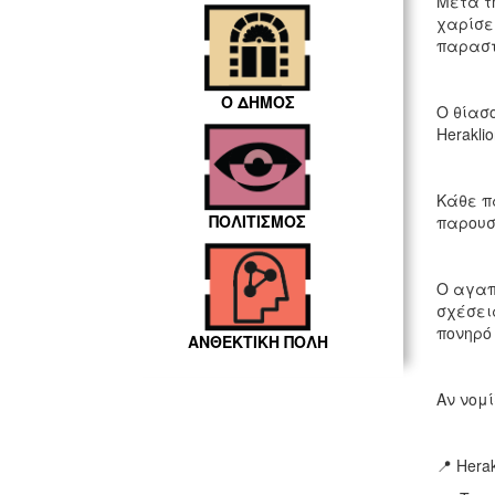
Μετά τ
χαρίσει
παραστ
Ο ΔΗΜΟΣ
Ο θίασ
Heraklio
Κάθε π
ΠΟΛΙΤΙΣΜΟΣ
παρουσ
Ο αγαπ
σχέσεις
πονηρό
ΑΝΘΕΚΤΙΚΗ ΠΟΛΗ
Αν νομ
📍 Hera