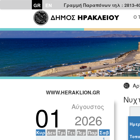
GR
EN
Γραμμή Παραπόνων τηλ : 2813-4
Ο 
Αρ
WWW.HERAKLION.GR
Νυχ
01
Αύγουστος
2026
Ημερ
Κυρ
Δευ
Τρι
Τετ
Πεμ
Παρ
Σαβ
Τοπο
1