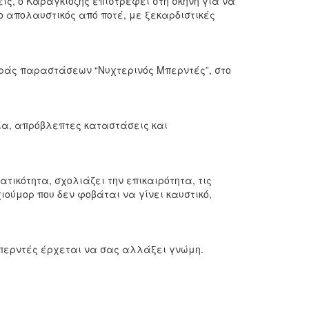
ις, ο Καραγκιόζης επιστρέφει στη σκηνή για να
ιο απολαυστικός από ποτέ, με ξεκαρδιστικές
ιράς παραστάσεων “Νυχτερινός Μπερντές”, στο
ία, απρόβλεπτες καταστάσεις και
ικότητα, σχολιάζει την επικαιρότητα, τις
χιούμορ που δεν φοβάται να γίνει καυστικό,
 Μπερντές έρχεται να σας αλλάξει γνώμη.