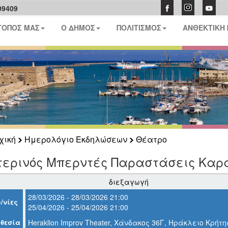
09409
ΤΟΠΟΣ ΜΑΣ
Ο ΔΗΜΟΣ
ΠΟΛΙΤΙΣΜΟΣ
ΑΝΘΕΚΤΙΚΗ
χική
Ημερολόγιο Εκδηλώσεων
Θέατρο
τερινός Μπερντές Παραστάσεις Καρα
διεξαγωγή
28/03/2026 - 28/03/2026 21:00
/νίες
25/04/2026 - 25/04/2026 21:00
θεσία
Heraklion Improv Theater, Χάνδακος 36Γ, Ηράκλειο Κρήτη