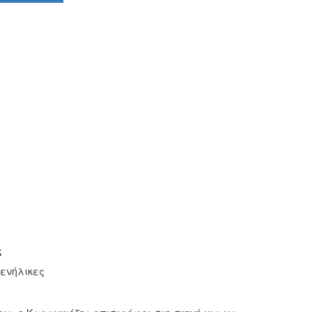
ς
ενήλικες