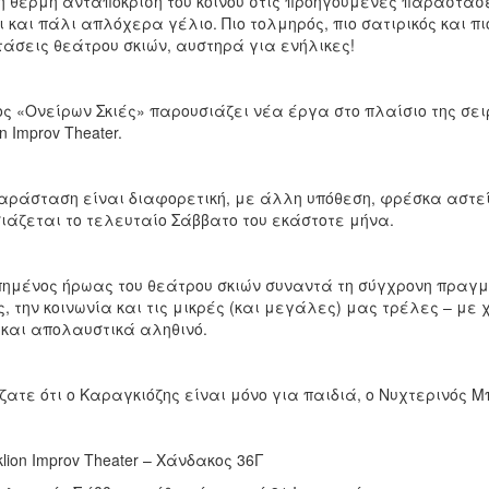
η θερμή ανταπόκριση του κοινού στις προηγούμενες παραστάσε
 και πάλι απλόχερα γέλιο. Πιο τολμηρός, πιο σατιρικός και π
άσεις θεάτρου σκιών, αυστηρά για ενήλικες!
ος «Ονείρων Σκιές» παρουσιάζει νέα έργα στο πλαίσιο της σε
n Improv Theater.
αράσταση είναι διαφορετική, με άλλη υπόθεση, φρέσκα αστε
ιάζεται το τελευταίο Σάββατο του εκάστοτε μήνα.
ημένος ήρωας του θεάτρου σκιών συναντά τη σύγχρονη πραγματ
, την κοινωνία και τις μικρές (και μεγάλες) μας τρέλες – με 
 και απολαυστικά αληθινό.
ίζατε ότι ο Καραγκιόζης είναι μόνο για παιδιά, ο Νυχτερινός
klion Improv Theater – Χάνδακος 36Γ