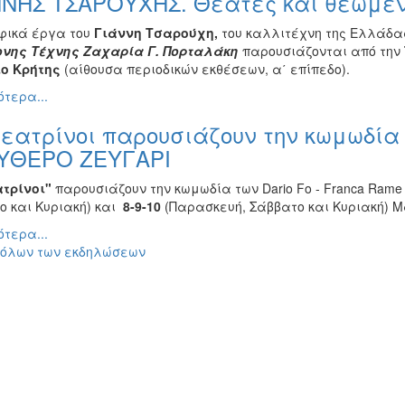
ΝΝΗΣ ΤΣΑΡΟΥΧΗΣ. Θεατές και θεώμενο
ικά έργα του
Γιάννη Τσαρούχη,
του καλλιτέχνη της Ελλάδας
νης Τέχνης Ζαχαρία Γ. Πορταλάκη
παρουσιάζονται από την
ο Κρήτης
(αίθουσα περιοδικών εκθέσεων, α΄ επίπεδο).
τερα...
εατρίνοι παρουσιάζουν την κωμωδία τ
ΥΘΕΡΟ ΖΕΥΓΑΡΙ
α
τρ
ί
νο
ι"
παρουσιάζουν την κωμωδία των Dario Fo - Franca Ram
ο και Κυριακή) και
8-9-10
(Παρασκευή, Σάββατο και Κυριακή) Μ
τερα...
 όλων των εκδηλώσεων