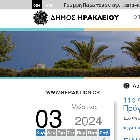
GR
EN
Γραμμή Παραπόνων τηλ : 2813-4
Ο 
Αρ
WWW.HERAKLION.GR
11ο 
03
Μάρτιος
Πρόγ
2024
11ο Φεσ
περισσό
Κυρ
Δευ
Τρι
Τετ
Πεμ
Παρ
Σαβ
1
2