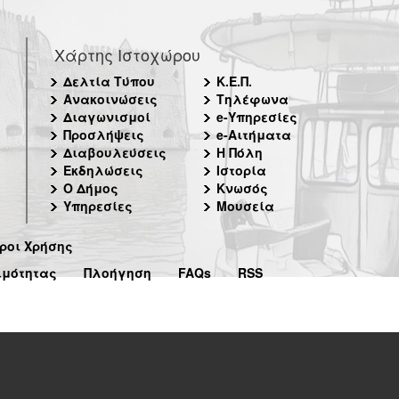
Χάρτης Ιστοχώρου
Δελτία Τύπου
Κ.Ε.Π.
Ανακοινώσεις
Τηλέφωνα
Διαγωνισμοί
e-Υπηρεσίες
Προσλήψεις
e-Αιτήματα
Διαβουλεύσεις
Η Πόλη
Εκδηλώσεις
Ιστορία
Ο Δήμος
Κνωσός
Υπηρεσίες
Μουσεία
ροι Χρήσης
ιμότητας
Πλοήγηση
FAQs
RSS