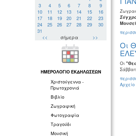
ΓΙΑ
3
4
5
6
7
8
9
Ζωγραφ
10
11
12
13
14
15
16
Σύγχρο
17
18
19
20
21
22
23
Μουσεί
24
25
26
27
28
29
30
31
περισσό
<<
σήμερα
>>
Οι Θ
ΕΛΕ
Οι
"
Θε
Σάββατ
ΗΜΕΡΟΛΟΓΙΟ ΕΚΔΗΛΩΣΕΩΝ
περισσό
Χριστούγεννα -
Αρχείο
Πρωτοχρονιά
Βιβλίο
Ζωγραφική
Φωτογραφία
Τραγούδι
Μουσική