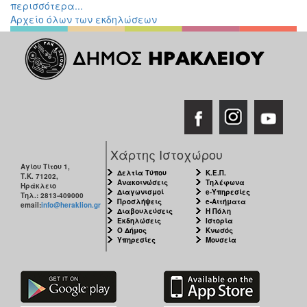
περισσότερα...
Διάφορες
Αρχείο όλων των εκδηλώσεων
Εκθέσεις
Εκδηλώσεις
για
Παιδιά
Άλλες
Εκδηλώσεις
Χάρτης Ιστοχώρου
Αγίου Τίτου 1,
Δελτία Τύπου
Κ.Ε.Π.
Ο
Τ.Κ. 71202,
Ανακοινώσεις
Τηλέφωνα
ΤΟΠΟΣ
Ηράκλειο
Διαγωνισμοί
e-Υπηρεσίες
Τηλ.: 2813-409000
ΜΑΣ
Προσλήψεις
e-Αιτήματα
email:
info@heraklion.gr
Διαβουλεύσεις
Η Πόλη
Εκδηλώσεις
Ιστορία
Ο
Ο Δήμος
Κνωσός
ΔΗΜΟΣ
Υπηρεσίες
Μουσεία
ΠΟΛΙΤΙΣΜΟΣ
ΑΝΘΕΚΤΙΚΗ