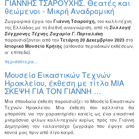
ΓΙΑΝΝΗΣ ΤΣΑΡΟΥΧΗΣ. Θεατές και
Βιβλίο
θεώμενοι - Μικρή Αναδρομική
Ζωγραφική
Ζωγραφικά έργα του
Γιάννη Τσαρούχη,
του καλλιτέχνη
Φωτογραφία
της Ελλάδας με τη διεθνή αναγνώριση, από τη
Συλλογή
Τραγούδι
Σύγχρονης Τέχνης Ζαχαρία Γ. Πορταλάκη
παρουσιάζονται από την
Τετάρτη 20 Δεκεμβρίου 2023
στο
Μουσική
Ιστορικό Μουσείο Κρήτης
(αίθουσα περιοδικών εκθέσεων,
Κινηματογράφος
α΄ επίπεδο).
Χορός
περισσότερα...
Θέατρο
Μουσείο Εικαστικών Τεχνών
Παζάρι
Ηρακλείου, έκθεση με τίτλο ΜΙΑ
Ειδών
ΣΚΕΨΗ ΓΙΑ ΤΟΝ ΓΙΑΝΝΗ …
Συνέδρια
Μια σπουδαία έκθεση παρουσιάζει το Μουσείο Εικαστικών
Ημερίδες
Τεχνών Ηρακλείου. Μια έκθεση που κάλλιστα θα
-
μπορούσε να την χαρακτηρίσει κανείς ως ένα εικαστικό
Διημερίδες
μνημόσυνο φίλων καλλιτεχνών κυρίως προς τον Γιάννη
Σεμινάρια-
Δημητράκη τον ταλαντούχο ζωγράφο που έφυγε από
Διαλέξεις-
κοντά μας πριν από λίγο καιρό.
Ομιλίες