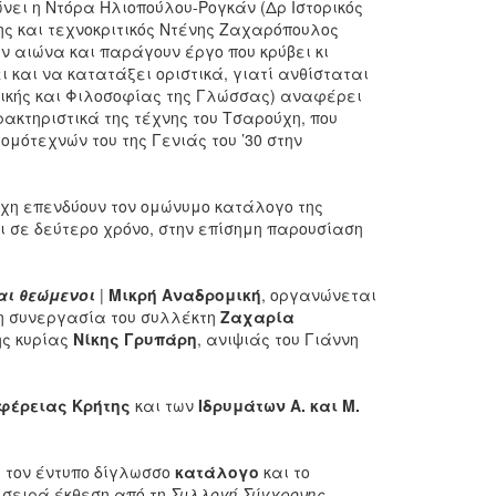
ώνει η Ντόρα Ηλιοπούλου-Ρογκάν (Δρ Ιστορικός
τέχνης και τεχνοκριτικός Ντένης Ζαχαρόπουλος
ν αιώνα και παράγουν έργο που κρύβει κι
 και να κατατάξει οριστικά, γιατί ανθίσταται
ητικής και Φιλοσοφίας της Γλώσσας) αναφέρει
ακτηριστικά της τέχνης του Τσαρούχη, που
μότεχνών του της Γενιάς του ’30 στην
ύχη επενδύουν τον ομώνυμο κατάλογο της
ει σε δεύτερο χρόνο, στην επίσημη παρουσίαση
αι θεώμενοι
|
Μικρή Αναδρομική
, οργανώνεται
 τη συνεργασία του συλλέκτη
Ζαχαρία
ης κυρίας
Νίκης Γρυπάρη
, ανιψιάς του Γιάννη
φέρειας Κρήτης
και των
Ιδρυμάτων Α. και Μ.
, τον έντυπο δίγλωσσο
κατάλογο
και το
 σειρά έκθεση από τη
Συλλογή Σύγχρονης