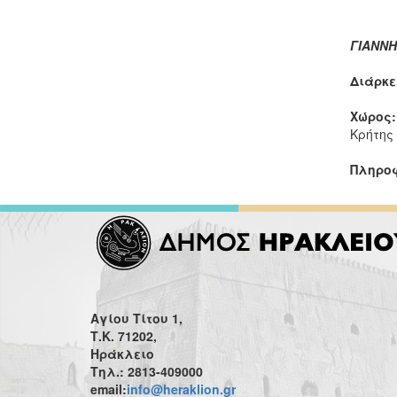
ΓΙΑΝΝΗ
Διάρκε
Χώρος
Κρήτης
Πληροφ
Αγίου Τίτου 1,
Τ.Κ. 71202,
Ηράκλειο
Τηλ.: 2813-409000
email:
info@heraklion.gr