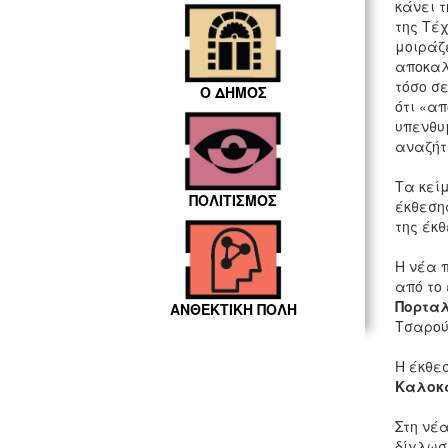
κάνει τ
της Τέχ
μοιράζ
αποκαλ
τόσο σ
Ο ΔΗΜΟΣ
ότι «α
υπενθυμ
αναζήτη
Τα κεί
ΠΟΛΙΤΙΣΜΟΣ
έκθεσης
της έκθ
Η νέα 
από το 
Πορτα
ΑΝΘΕΚΤΙΚΗ ΠΟΛΗ
Τσαρού
Η έκθεσ
Καλοκ
Στη νέ
δίγλωσ