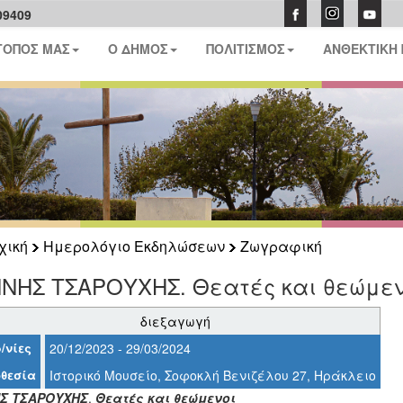
09409
ΤΟΠΟΣ ΜΑΣ
Ο ΔΗΜΟΣ
ΠΟΛΙΤΙΣΜΟΣ
ΑΝΘΕΚΤΙΚΗ
χική
Ημερολόγιο Εκδηλώσεων
Ζωγραφική
ΝΝΗΣ ΤΣΑΡΟΥΧΗΣ. Θεατές και θεώμενο
διεξαγωγή
/νίες
20/12/2023 - 29/03/2024
θεσία
Ιστορικό Μουσείο, Σοφοκλή Βενιζέλου 27, Ηράκλειο
Σ ΤΣΑΡΟΥΧΗΣ
.
Θεατές και θεώμενοι