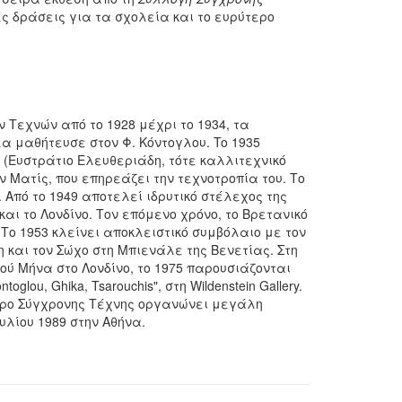
ς δράσεις για τα σχολεία και το ευρύτερο
 Τεχνών από το 1928 μέχρι το 1934, τα
α μαθήτευσε στον Φ. Κόντογλου. To 1935
e (Ευστράτιο Ελευθεριάδη, τότε καλλιτεχνικό
ον Ματίς, που επηρεάζει την τεχνοτροπία του. Το
 Από το 1949 αποτελεί ιδρυτικό στέλεχος της
αι το Λονδίνο. Τον επόμενο χρόνο, το Βρετανικό
Το 1953 κλείνει αποκλειστικό συμβόλαιο με τον
και τον Σώχο στη Μπιενάλε της Βενετίας. Στη
ού Μήνα στο Λονδίνο, το 1975 παρουσιάζονται
oglou, Ghika, Tsarouchis", στη Wildenstein Gallery.
ντρο Σύγχρονης Τέχνης οργανώνει μεγάλη
υλίου 1989 στην Αθήνα.