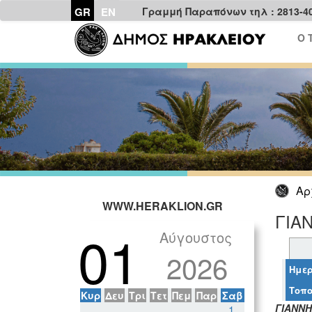
GR
EN
Γραμμή Παραπόνων τηλ : 2813-4
Ο 
Αρ
WWW.HERAKLION.GR
ΓΙΑ
01
Αύγουστος
2026
Ημερ
Τοπο
Κυρ
Δευ
Τρι
Τετ
Πεμ
Παρ
Σαβ
ΓΙΑΝΝΗ
1