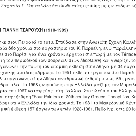
 Ζαχαρία Γ. Πορταλάκη
θα συνδυαστεί επίσης με εκπαιδευτικέ
Ν ΓΙΑΝΝΗ ΤΣΑΡΟΥΧΗ (1910-1989)
κε στον Πειραιά το 1910. Σπούδασε στην Ανωτάτη Σχολή Καλών
αία δύο χρόνια στο εργαστήριο του Κ. Παρθένη, ενώ παράλληλ
ι στο Παρίσι για ένα χρόνο κι έρχεται σ' επαφή με τον Tériad
ντή του περιοδικού των σουρεαλιστών
Minotaure
) και γνωρίζει τ
γανώνει την πρώτη του ατομική έκθεση στην Αθήνα με 34 έργα.
χνικής ομάδας «Αρμός». Το 1951 εκθέτει έργα του στο Παρίσι κ
λιο οργανώνει στην Αθήνα αναδρομική έκθεσή του με 65 έργα. 
δρο Ιόλα. Το 1958 εκπροσωπεί την Ελλάδα μαζί με τον Μόραλη 
ρία του 1967 καταφεύγει στη Γαλλία. Στο πλαίσιο του Ελληνικ
 στην έκθεση "Four Painters of 20th century Greece: Theophilos, Kont
έφει στην Ελλάδα την ίδια χρονιά. Το 1981 το Μακεδονικό Κέ
ική έκθεση 157 έργων των ετών 1928-1981. Πεθαίνει στις 20 Ιο