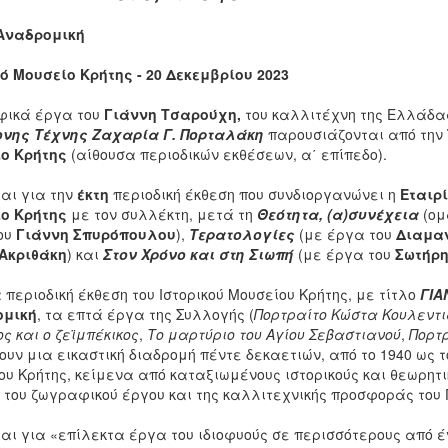
Αναδρομική
κό Μουσείο Κρήτης - 20 Δεκεμβρίου 2023
ικά έργα του
Γιάννη Τσαρούχη,
του καλλιτέχνη της Ελλάδας
νης Τέχνης Ζαχαρία Γ. Πορταλάκη
παρουσιάζονται από την
ο Κρήτης
(αίθουσα περιοδικών εκθέσεων, α΄ επίπεδο).
ται για την
έκτη
περιοδική έκθεση που συνδιοργανώνει η
Εταιρί
ο Κρήτης
με τον συλλέκτη, μετά τη
Θεότητα, (α)συνέχεια
(ομ
ου
Γιάννη
Σπυρόπουλου
),
Τερατολογίες
(με έργα του
Διαμα
Ακριθάκη
) και
Στον Χρόνο και στη Σιωπή
(με έργα του
Σωτήρη
 περιοδική έκθεση του Ιστορικού Μουσείου Κρήτης, με τίτλο
ΓΙΑ
ομική
, τα επτά έργα της Συλλογής (
Πορτραίτο Κώστα Κουλεντ
ς και ο ζεϊμπέκικος
,
Το μαρτύριο του Αγίου Σεβαστιανού
,
Πορτρ
υν μια εικαστική διαδρομή πέντε δεκαετιών, από το 1940 ως το
ου Κρήτης, κείμενα από καταξιωμένους ιστορικούς και θεωρητι
 του ζωγραφικού έργου και της καλλιτεχνικής προσφοράς του 
ται για «επίλεκτα έργα του ιδιοφυούς σε περισσότερους από 