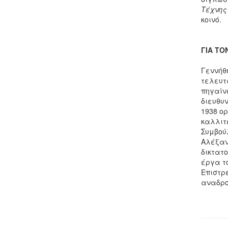
Τέχνης
κοινό.
ΓΙΑ ΤΟ
Γεννήθη
τελευτ
πηγαίνε
διευθυ
1938 ορ
καλλιτε
Συμβού
Αλέξαν
δικτατο
έργα του
Επιστρ
αναδρομ