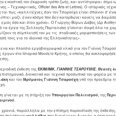
ην εικαστική του έκφραση τρόπο ζωής, και αντίστροφα» σημει
νης – Τεχνοκριτικός, Οfficier des Αrts et Lettres). Ο ιστορικός 
εται πως «καλλιτέχνες σαν τον Τσαρούχη είναι σπάνιοι σ' ένα
ύπτει μαζί, έναν κόσμο που δεν κατορθώνει κανείς να δαμάσει
ε εμάς όσο και στον χρόνο». Ο Γιώργης-Βύρων Δάβος (Δρ Αισθ
πό τα έργα της Συλλογής Πορταλάκη γίνονται σαφή όλα τα χαρ
ίζουν τη σύμπλευσή του με τις σταδιακές μορφοποιήσεις των ο
σή τους για το ιδανικό της Ελληνικότητας».
μενα και πλούσιο εργοβιογραφικό υλικό για τον Γιάννη Τσαρο
 έργων στο Ιστορικό Μουσείο Κρήτης, ο οποίος θα κυκλοφορήσ
εσης.
περιοδική έκθεση της
ΕΚΙΜ/ΙΜΚ
,
ΓΙΑΝΝΗΣ ΤΣΑΡΟΥΧΗΣ. Θεατές κ
επιστημονικό, διοικητικό και τεχνικό προσωπικό του φορέα με
λάκη
και του
Ιδρύματος Γιάννη Τσαρούχη
υπό την προεδρία τ
χη.
η γίνεται με τη στήριξη του
Υπουργείου Πολιτισμού,
της
Περι
αιρινού
.
α χρονιά, παράλληλα με την επίσημη παρουσίαση της έκθεσης
σο πολύπτυχο
φυλλάδιο
που διανέμεται δωρεάν, η έκτη κατά