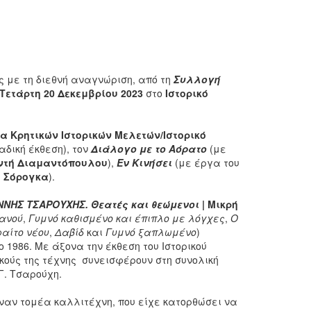
 με τη διεθνή αναγνώριση, από τη
Συλλογή
Τετάρτη 20 Δεκεμβρίου 2023
στο
Ιστορικό
α Κρητικών Ιστορικών Μελετών/Ιστορικό
αδική έκθεση), τον
Διάλογο με το Αόρατο
(με
ντή
Διαμαντόπουλου
),
Εν Κινήσει
(με έργα του
 Σόρογκα
).
ΝΝΗΣ ΤΣΑΡΟΥΧΗΣ. Θεατές και θεώμενοι
|
Μικρή
ιανού
,
Γυμνό καθισμένο και έπιπλο με λόγχες
,
Ο
αίτο νέου
,
Δαβίδ
και
Γυμνό ξαπλωμένο
)
 1986. Με άξονα την έκθεση του Ιστορικού
κούς της τέχνης συνεισφέρουν στη συνολική
Γ. Τσαρούχη.
έναν τομέα καλλιτέχνη, που είχε κατορθώσει να