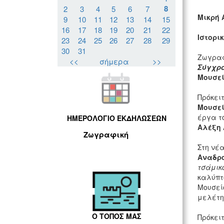
8
2
3
4
5
6
7
Μικρή 
9
10
11
12
13
14
15
16
17
18
19
20
21
22
Ιστορι
23
24
25
26
27
28
29
30
31
Ζωγραφ
<<
σήμερα
>>
Σύγχρο
Μουσεί
Πρόκει
Μουσεί
έργα τ
ΗΜΕΡΟΛΟΓΙΟ ΕΚΔΗΛΩΣΕΩΝ
Αλέξη 
Ζωγραφική
Στη νέα
Αναδρ
τσάμικο
καλύπτο
Μουσεί
μελέτη
Ο ΤΟΠΟΣ ΜΑΣ
Πρόκει