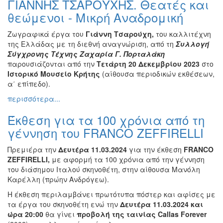
ΓΙΑΝΝΗΣ ΤΣΑΡΟΥΧΗΣ. Θεατές και
Βιβλίο
θεώμενοι - Μικρή Αναδρομική
Ζωγραφική
Ζωγραφικά έργα του
Γιάννη Τσαρούχη,
του καλλιτέχνη
Φωτογραφία
της Ελλάδας με τη διεθνή αναγνώριση, από τη
Συλλογή
Τραγούδι
Σύγχρονης Τέχνης Ζαχαρία Γ. Πορταλάκη
παρουσιάζονται από την
Τετάρτη 20 Δεκεμβρίου 2023
στο
Μουσική
Ιστορικό Μουσείο Κρήτης
(αίθουσα περιοδικών εκθέσεων,
Κινηματογράφος
α΄ επίπεδο).
Χορός
περισσότερα...
Θέατρο
Έκθεση για τα 100 χρόνια από τη
Παζάρι
γέννηση του FRANCO ZEFFIRELLI
Ειδών
Συνέδρια
Πρεμιέρα την
Δευτέρα 11.03.2024
για την έκθεση
FRANCO
ZEFFIRELLI,
με αφορμή τα 100 χρόνια από την γέννηση
Ημερίδες
του διάσημου Ιταλού σκηνοθέτη, στην αίθουσα Μανόλη
-
Καρέλλη (πρώην Ανδρόγεω).
Διημερίδες
Η έκθεση περιλαμβάνει πρωτότυπα πόστερ και αφίσες με
Σεμινάρια-
τα έργα του σκηνοθέτη ενώ την
Δευτέρα 11.03.2024 και
Διαλέξεις-
ώρα 20:00
θα γίνει
προβολή της ταινίας
Callas Forever
Ομιλίες