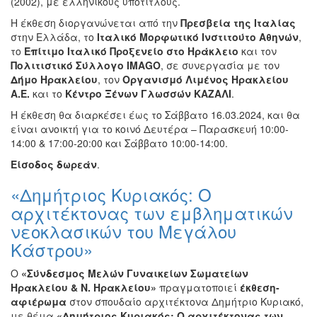
(2002), με ελληνικούς υπότιτλους.
Διάφορες
Η έκθεση διοργανώνεται από την
Πρεσβεία της Ιταλίας
Εκθέσεις
στην Ελλάδα, το
Ιταλικό Μορφωτικό Ινστιτούτο Αθηνών
,
Εκδηλώσεις
το
Επίτιμο Ιταλικό Προξενείο στο Ηράκλειο
και τον
για
Πολιτιστικό Σύλλογο
IMAGO
, σε συνεργασία με τον
Παιδιά
Δήμο Ηρακλείου
, τον
Οργανισμό Λιμένος Ηρακλείου
Α.Ε.
και το
Κέντρο Ξένων Γλωσσών ΚΑΖΑΛΙ
.
Άλλες
Εκδηλώσεις
Η έκθεση θα διαρκέσει έως το Σάββατο 16.03.2024, και θα
είναι ανοικτή για το κοινό Δευτέρα – Παρασκευή 10:00-
14:00 & 17:00-20:00 και Σάββατο 10:00-14:00.
Είσοδος
δωρεάν
.
Ο
«Δημήτριος Κυριακός: Ο
ΤΟΠΟΣ
ΜΑΣ
αρχιτέκτονας των εμβληματικών
νεοκλασικών του Μεγάλου
Ο
Κάστρου»
ΔΗΜΟΣ
Ο
«Σύνδεσμος Μελών Γυναικείων Σωματείων
ΠΟΛΙΤΙΣΜΟΣ
Ηρακλείου & Ν. Ηρακλείου»
πραγματοποιεί
έκθεση-
αφιέρωμα
στον σπουδαίο αρχιτέκτονα Δημήτριο Κυριακό,
ΑΝΘΕΚΤΙΚΗ
με θέμα
«Δημήτριος Κυριακός: Ο αρχιτέκτονας των