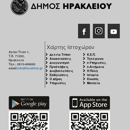
Χάρτης Ιστοχώρου
Αγίου Τίτου 1,
Δελτία Τύπου
Κ.Ε.Π.
Τ.Κ. 71202,
Ανακοινώσεις
Τηλέφωνα
Ηράκλειο
Διαγωνισμοί
e-Υπηρεσίες
Τηλ.: 2813-409000
Προσλήψεις
e-Αιτήματα
email:
info@heraklion.gr
Διαβουλεύσεις
Η Πόλη
Εκδηλώσεις
Ιστορία
Ο Δήμος
Κνωσός
Υπηρεσίες
Μουσεία