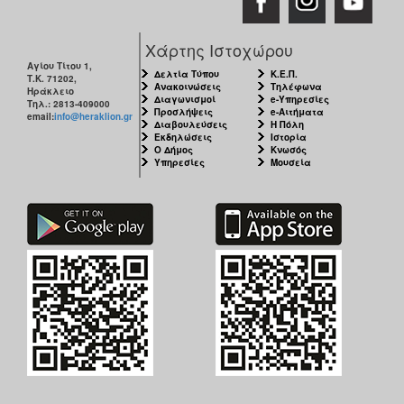
ΠΟΛΗ
Χάρτης Ιστοχώρου
Αγίου Τίτου 1,
Δελτία Τύπου
Κ.Ε.Π.
Τ.Κ. 71202,
Ανακοινώσεις
Τηλέφωνα
Ηράκλειο
Διαγωνισμοί
e-Υπηρεσίες
Τηλ.: 2813-409000
Προσλήψεις
e-Αιτήματα
email:
info@heraklion.gr
Διαβουλεύσεις
Η Πόλη
Εκδηλώσεις
Ιστορία
Ο Δήμος
Κνωσός
Υπηρεσίες
Μουσεία