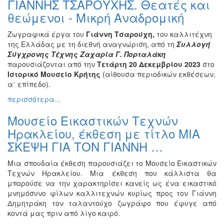
ΓΙΑΝΝΗΣ ΤΣΑΡΟΥΧΗΣ. Θεατές και
Βιβλίο
θεώμενοι - Μικρή Αναδρομική
Ζωγραφική
Ζωγραφικά έργα του
Γιάννη Τσαρούχη,
του καλλιτέχνη
Φωτογραφία
της Ελλάδας με τη διεθνή αναγνώριση, από τη
Συλλογή
Τραγούδι
Σύγχρονης Τέχνης Ζαχαρία Γ. Πορταλάκη
παρουσιάζονται από την
Τετάρτη 20 Δεκεμβρίου 2023
στο
Μουσική
Ιστορικό Μουσείο Κρήτης
(αίθουσα περιοδικών εκθέσεων,
Κινηματογράφος
α΄ επίπεδο).
Χορός
περισσότερα...
Θέατρο
Μουσείο Εικαστικών Τεχνών
Παζάρι
Ηρακλείου, έκθεση με τίτλο ΜΙΑ
Ειδών
ΣΚΕΨΗ ΓΙΑ ΤΟΝ ΓΙΑΝΝΗ …
Συνέδρια
Μια σπουδαία έκθεση παρουσιάζει το Μουσείο Εικαστικών
Ημερίδες
Τεχνών Ηρακλείου. Μια έκθεση που κάλλιστα θα
-
μπορούσε να την χαρακτηρίσει κανείς ως ένα εικαστικό
Διημερίδες
μνημόσυνο φίλων καλλιτεχνών κυρίως προς τον Γιάννη
Σεμινάρια-
Δημητράκη τον ταλαντούχο ζωγράφο που έφυγε από
Διαλέξεις-
κοντά μας πριν από λίγο καιρό.
Ομιλίες