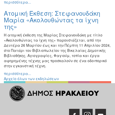
περισσότερα...
Διάφορες
Εκθέσεις
Ατομική Έκθεση: Στεφανουδάκη
Μαρία «Ακολουθώντας τα ίχνη
Εκδηλώσεις
για
της»
Παιδιά
Η ατομική έκθεση της Μαρίας Στεφανουδάκη με τίτλο
Άλλες
«Ακολουθώντας τα ίχνη της» παρουσιάζεται, από την
Εκδηλώσεις
Δευτέρα 26 Μαρτίου έως και την Πέμπτη 11 Απριλίου 2024,
στο Πατάρι του Βιβλιοπωλείου της Βικελαίας Δημοτικής
Βιβλιοθήκης. Αγιογραφίες, Φαγιούμ, τοπία και έργα
αφηρημένης τέχνης μας προσκαλούν σε ένα οδοιπορικό
στην εγκαυστική τέχνη.
Ο
ΤΟΠΟΣ
περισσότερα...
ΜΑΣ
Αρχείο όλων των εκδηλώσεων
Ο
ΔΗΜΟΣ
ΠΟΛΙΤΙΣΜΟΣ
ΑΝΘΕΚΤΙΚΗ