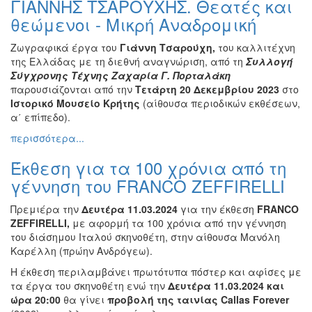
ΓΙΑΝΝΗΣ ΤΣΑΡΟΥΧΗΣ. Θεατές και
Βιβλίο
θεώμενοι - Μικρή Αναδρομική
Ζωγραφική
Ζωγραφικά έργα του
Γιάννη Τσαρούχη,
του καλλιτέχνη
Φωτογραφία
της Ελλάδας με τη διεθνή αναγνώριση, από τη
Συλλογή
Τραγούδι
Σύγχρονης Τέχνης Ζαχαρία Γ. Πορταλάκη
παρουσιάζονται από την
Τετάρτη 20 Δεκεμβρίου 2023
στο
Μουσική
Ιστορικό Μουσείο Κρήτης
(αίθουσα περιοδικών εκθέσεων,
Κινηματογράφος
α΄ επίπεδο).
Χορός
περισσότερα...
Θέατρο
Έκθεση για τα 100 χρόνια από τη
Παζάρι
γέννηση του FRANCO ZEFFIRELLI
Ειδών
Συνέδρια
Πρεμιέρα την
Δευτέρα 11.03.2024
για την έκθεση
FRANCO
ZEFFIRELLI,
με αφορμή τα 100 χρόνια από την γέννηση
Ημερίδες
του διάσημου Ιταλού σκηνοθέτη, στην αίθουσα Μανόλη
-
Καρέλλη (πρώην Ανδρόγεω).
Διημερίδες
Η έκθεση περιλαμβάνει πρωτότυπα πόστερ και αφίσες με
Σεμινάρια-
τα έργα του σκηνοθέτη ενώ την
Δευτέρα 11.03.2024 και
Διαλέξεις-
ώρα 20:00
θα γίνει
προβολή της ταινίας
Callas Forever
Ομιλίες