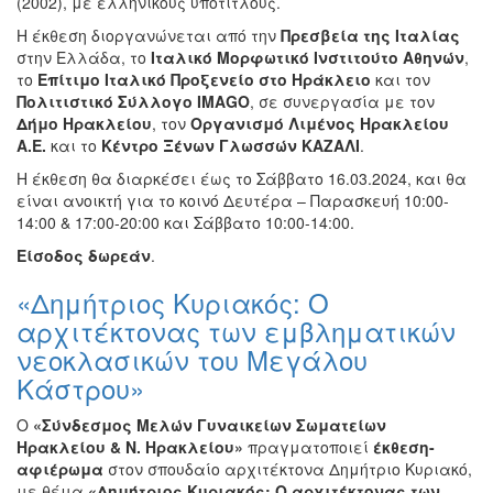
(2002), με ελληνικούς υπότιτλους.
Διάφορες
Η έκθεση διοργανώνεται από την
Πρεσβεία της Ιταλίας
Εκθέσεις
στην Ελλάδα, το
Ιταλικό Μορφωτικό Ινστιτούτο Αθηνών
,
Εκδηλώσεις
το
Επίτιμο Ιταλικό Προξενείο στο Ηράκλειο
και τον
για
Πολιτιστικό Σύλλογο
IMAGO
, σε συνεργασία με τον
Παιδιά
Δήμο Ηρακλείου
, τον
Οργανισμό Λιμένος Ηρακλείου
Α.Ε.
και το
Κέντρο Ξένων Γλωσσών ΚΑΖΑΛΙ
.
Άλλες
Εκδηλώσεις
Η έκθεση θα διαρκέσει έως το Σάββατο 16.03.2024, και θα
είναι ανοικτή για το κοινό Δευτέρα – Παρασκευή 10:00-
14:00 & 17:00-20:00 και Σάββατο 10:00-14:00.
Είσοδος
δωρεάν
.
Ο
«Δημήτριος Κυριακός: Ο
ΤΟΠΟΣ
ΜΑΣ
αρχιτέκτονας των εμβληματικών
νεοκλασικών του Μεγάλου
Ο
Κάστρου»
ΔΗΜΟΣ
Ο
«Σύνδεσμος Μελών Γυναικείων Σωματείων
ΠΟΛΙΤΙΣΜΟΣ
Ηρακλείου & Ν. Ηρακλείου»
πραγματοποιεί
έκθεση-
αφιέρωμα
στον σπουδαίο αρχιτέκτονα Δημήτριο Κυριακό,
ΑΝΘΕΚΤΙΚΗ
με θέμα
«Δημήτριος Κυριακός: Ο αρχιτέκτονας των