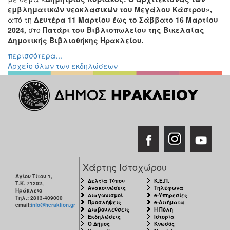
ΠΟΛΗ
εμβληματικών νεοκλασικών του Μεγάλου Κάστρου»,
από τη
Δευτέρα 11 Μαρτίου έως το Σάββατο 16 Μαρτίου
2024,
στο
Πατάρι του Βιβλιοπωλείου της Βικελαίας
Δημοτικής Βιβλιοθήκης Ηρακλείου.
περισσότερα...
Αρχείο όλων των εκδηλώσεων
Χάρτης Ιστοχώρου
Αγίου Τίτου 1,
Δελτία Τύπου
Κ.Ε.Π.
Τ.Κ. 71202,
Ανακοινώσεις
Τηλέφωνα
Ηράκλειο
Διαγωνισμοί
e-Υπηρεσίες
Τηλ.: 2813-409000
Προσλήψεις
e-Αιτήματα
email:
info@heraklion.gr
Διαβουλεύσεις
Η Πόλη
Εκδηλώσεις
Ιστορία
Ο Δήμος
Κνωσός