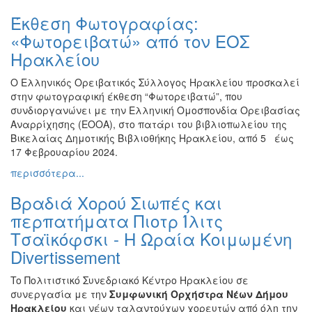
Εκθέσεις
Έκθεση Φωτογραφίας:
Εκδηλώσεις
«Φωτορειβατώ» από τον ΕΟΣ
για
Ηρακλείου
Παιδιά
Ο Ελληνικός Ορειβατικός Σύλλογος Ηρακλείου προσκαλεί
Άλλες
στην φωτογραφική έκθεση “Φωτορειβατώ”, που
Εκδηλώσεις
συνδιοργανώνει με την Ελληνική Ομοσπονδία Ορειβασίας
Αναρρίχησης (EOOA), στο πατάρι του βιβλιοπωλείου της
Βικελαίας Δημοτικής Βιβλιοθήκης Ηρακλείου, από 5 έως
17 Φεβρουαρίου 2024.
Ο
περισσότερα...
ΤΟΠΟΣ
ΜΑΣ
Βραδιά Χορού Σιωπές και
περπατήματα Πιοτρ Ίλιτς
Ο
ΔΗΜΟΣ
Τσαϊκόφσκι - Η Ωραία Κοιμωμένη
Divertissement
ΠΟΛΙΤΙΣΜΟΣ
To Πολιτιστικό Συνεδριακό Κέντρο Ηρακλείου σε
ΑΝΘΕΚΤΙΚΗ
συνεργασία με την
Συμφωνική Ορχήστρα Νέων Δήμου
ΠΟΛΗ
Ηρακλείου
και νέων ταλαντούχων χορευτών από όλη την