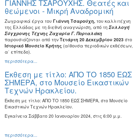
ΓΙΑΝΝΗΣ ΤΣΑΡΟΥΧΗΣ. Θεατές και
Ζωγραφική
θεώμενοι - Μικρή Αναδρομική
Φωτογραφία
Ζωγραφικά έργα του
Γιάννη Τσαρούχη,
του καλλιτέχνη
Τραγούδι
της Ελλάδας με τη διεθνή αναγνώριση, από τη
Συλλογή
Μουσική
Σύγχρονης Τέχνης Ζαχαρία Γ. Πορταλάκη
παρουσιάζονται από την
Τετάρτη 20 Δεκεμβρίου 2023
στο
Κινηματογράφος
Ιστορικό Μουσείο Κρήτης
(αίθουσα περιοδικών εκθέσεων,
Χορός
α΄ επίπεδο).
Θέατρο
περισσότερα...
Παζάρι
Έκθεση με τίτλο: ΑΠΟ ΤΟ 1850 ΕΩΣ
Ειδών
ΣΗΜΕΡΑ, στο Μουσείο Εικαστικών
Συνέδρια
Τεχνών Ηρακλείου.
Ημερίδες
Έκθεση με τίτλο: ΑΠΟ ΤΟ 1850 ΕΩΣ ΣΗΜΕΡΑ, στο Μουσείο
-
Εικαστικών Τεχνών Ηρακλείου.
Διημερίδες
Εγκαίνεια Σάββατο 20 Ιανουαρίου 2024, στις 6:00 μ.μ.
Σεμινάρια-
Διαλέξεις-
Ομιλίες
περισσότερα...
Διάφορες