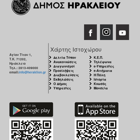
Χάρτης Ιστοχώρου
Αγίου Τίτου 1,
Δελτία Τύπου
Κ.Ε.Π.
Τ.Κ. 71202,
Ανακοινώσεις
Τηλέφωνα
Ηράκλειο
Διαγωνισμοί
e-Υπηρεσίες
Τηλ.: 2813-409000
Προσλήψεις
e-Αιτήματα
email:
info@heraklion.gr
Διαβουλεύσεις
Η Πόλη
Εκδηλώσεις
Ιστορία
Ο Δήμος
Κνωσός
Υπηρεσίες
Μουσεία