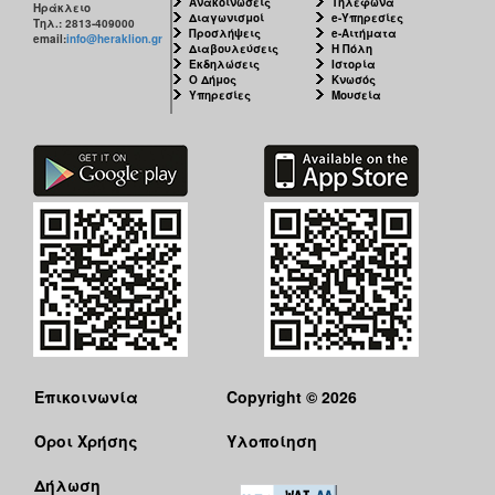
Ανακοινώσεις
Τηλέφωνα
Ηράκλειο
Διαγωνισμοί
e-Υπηρεσίες
Τηλ.: 2813-409000
Προσλήψεις
e-Αιτήματα
email:
info@heraklion.gr
Διαβουλεύσεις
Η Πόλη
Εκδηλώσεις
Ιστορία
Ο Δήμος
Κνωσός
Υπηρεσίες
Μουσεία
Επικοινωνία
Copyright © 2026
Όροι Χρήσης
Υλοποίηση
Δήλωση