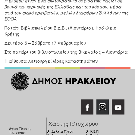
Η έκθεση είναι ένα φωτογραφικό ορειβατικό ταξίδι σε
βουνά και κορυφές της Ελλάδας και του κόσμου, μέσα
από τον φακό ορειβατών, μελών διαφόρων Συλλόγων της
ΕΟΟΑ.
Πατάτι Βιβλιοπωλείου Β.Δ.Β., (Λιοντάρια), Ηράκλειο
Κρήτης
Δευτέρα 5 – Σάββατο 17 Φεβρουαρίου
Στο πατάρι του βιβλιοπωλείου της Βικελαίας – Λιοντάρια
Η αίθουσα λειτουργεί ώρες καταστημάτων
Χάρτης Ιστοχώρου
Αγίου Τίτου 1,
Δελτία Τύπου
Κ.Ε.Π.
Τ.Κ. 71202,