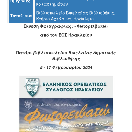
Ημερ/νίες
καταστημάτων
Ο
ΤΟΠΟΣ
Βιβλιοπωλείο Βικελαίας Βιβλιοθήκης,
ΜΑΣ
Τοποθεσία
Κτήριο Αχτάρικα, Ηράκλειο
Έκθεση Φωτογραφίας: «Φωτορειβατώ»
Ο
ΔΗΜΟΣ
από τον ΕΟΣ Ηρακλείου
ΠΟΛΙΤΙΣΜΟΣ
Πατάρι
βιβλιοπωλείου Βικελαίας Δημοτικής
ΑΝΘΕΚΤΙΚΗ
Βιβλιοθήκης
ΠΟΛΗ
5 - 17 Φεβρουαρίου 2024