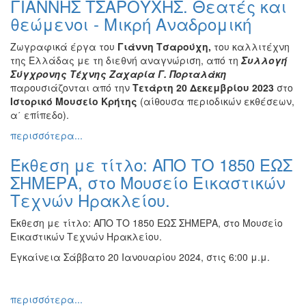
ΓΙΑΝΝΗΣ ΤΣΑΡΟΥΧΗΣ. Θεατές και
Ζωγραφική
θεώμενοι - Μικρή Αναδρομική
Φωτογραφία
Ζωγραφικά έργα του
Γιάννη Τσαρούχη,
του καλλιτέχνη
Τραγούδι
της Ελλάδας με τη διεθνή αναγνώριση, από τη
Συλλογή
Μουσική
Σύγχρονης Τέχνης Ζαχαρία Γ. Πορταλάκη
παρουσιάζονται από την
Τετάρτη 20 Δεκεμβρίου 2023
στο
Κινηματογράφος
Ιστορικό Μουσείο Κρήτης
(αίθουσα περιοδικών εκθέσεων,
Χορός
α΄ επίπεδο).
Θέατρο
περισσότερα...
Παζάρι
Έκθεση με τίτλο: ΑΠΟ ΤΟ 1850 ΕΩΣ
Ειδών
ΣΗΜΕΡΑ, στο Μουσείο Εικαστικών
Συνέδρια
Τεχνών Ηρακλείου.
Ημερίδες
Έκθεση με τίτλο: ΑΠΟ ΤΟ 1850 ΕΩΣ ΣΗΜΕΡΑ, στο Μουσείο
-
Εικαστικών Τεχνών Ηρακλείου.
Διημερίδες
Εγκαίνεια Σάββατο 20 Ιανουαρίου 2024, στις 6:00 μ.μ.
Σεμινάρια-
Διαλέξεις-
Ομιλίες
περισσότερα...
Διάφορες