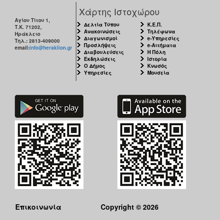
Χάρτης Ιστοχώρου
Αγίου Τίτου 1,
Δελτία Τύπου
Κ.Ε.Π.
Τ.Κ. 71202,
Ανακοινώσεις
Τηλέφωνα
Ηράκλειο
Διαγωνισμοί
e-Υπηρεσίες
Τηλ.: 2813-409000
Προσλήψεις
e-Αιτήματα
email:
info@heraklion.gr
Διαβουλεύσεις
Η Πόλη
Εκδηλώσεις
Ιστορία
Ο Δήμος
Κνωσός
Υπηρεσίες
Μουσεία
Επικοινωνία
Copyright © 2026