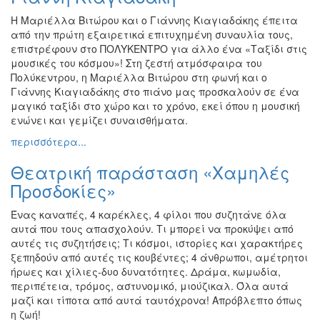
Η Μαριέλλα Βιτώρου και ο Γιάννης Κιαγιαδάκης έπειτα
από την πρώτη εξαιρετικά επιτυχημένη συναυλία τους,
επιστρέφουν στο ΠΟΛΥΚΕΝΤΡΟ για άλλο ένα «Ταξίδι στις
μουσικές του κόσμου»! Στη ζεστή ατμόσφαιρα του
Πολύκεντρου, η Μαριέλλα Βιτώρου στη φωνή και ο
Γιάννης Κιαγιαδάκης στο πιάνο μας προσκαλούν σε ένα
μαγικό ταξίδι στο χώρο και το χρόνο, εκεί όπου η μουσική
ενώνει και γεμίζει συναισθήματα.
περισσότερα...
Θεατρική παράσταση «Χαμηλές
Προσδοκίες»
Ένας καναπές, 4 καρέκλες, 4 φίλοι που συζητάνε όλα
αυτά που τους απασχολούν. Τι μπορεί να προκύψει από
αυτές τις συζητήσεις; Τι κόσμοι, ιστορίες και χαρακτήρες
ξεπηδούν από αυτές τις κουβέντες; 4 άνθρωποι, αμέτρητοι
ήρωες και χίλιες-δυο δυνατότητες. Δράμα, κωμωδία,
περιπέτεια, τρόμος, αστυνομικό, μιούζικαλ. Όλα αυτά
μαζί και τίποτα από αυτά ταυτόχρονα! Απρόβλεπτο όπως
η ζωή!