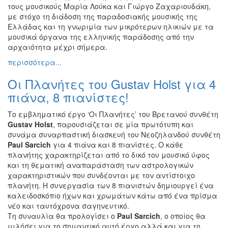
τους μουσικούς Μαρία Λούκα και Γιώργο Ζαχαριουδάκη,
με στόχο τη διάδοση της παραδοσιακής μουσικής της
Ελλάδας και τη γνωριμία των μικρότερων ηλικιών με τα
μουσικά όργανα της ελληνικής παράδοσης από την
αρχαιότητα μέχρι σήμερα.
περισσότερα...
Οι Πλανήτες του Gustav Holst για 4
πιάνα, 8 πιανίστες!
Το εμβληματικό έργο ‘Οι Πλανήτες’ του Βρετανού συνθέτη
Gustav Holst
, παρουσιάζεται σε μία πρωτότυπη και
συνάμα συναρπαστική διασκευή του Nεοζηλανδού συνθέτη
Paul Sarcich
για 4 πιάνα και 8 πιανίστες. O κάθε
πλανήτης χαρακτηρίζεται από το δικό του μουσικό ύφος
και τη θεματική αναπαράσταση των αστρολογικών
χαρακτηριστικών που συνδέονται με τον αντίστοιχο
πλανήτη. Η συνεργασία των 8 πιανιστών δημιουργεί ένα
καλειδοσκόπιο ήχων και χρωμάτων κάτω από ένα πρίσμα
νέο και ταυτόχρονα σαγηνευτικό.
Τη συναυλία θα προλογίσει ο
Paul Sarcich
, ο οποίος θα
μιλήσει για το σημαντικό αυτό έργο αλλά και για τη