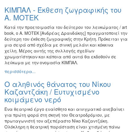
Εκθέσεις
ΚΙΜΠΑΛ - Έκθεση ζωγραφικής του
Εκδηλώσεις
Α. ΜΟΤΕΚ
για
Παιδιά
Κατά την προετοιμασία του δεύτερου του λευκώματος / art
book, ο Α. ΜΟΤΕΚ [Ανδρέας Δρανδάκης] πραγματοποιεί την
Άλλες
δεύτερη του έκθεση ζωγραφικής στην Κρήτη. Πρόκειται για
Εκδηλώσεις
μια σειρά από σχέδια με σινική μελάνι και κόκκινα
χείλη. Μέρος αυτής της συλλογής σχεδίων
χρωματίστηκαν και κάποια από αυτά θα εκδοθούν σε
λεύκωμα με την ονομασία ΚΙΜΠΑΛ.
Ο
περισσότερα...
ΤΟΠΟΣ
ΜΑΣ
Ο αληθινός θάνατος του Νίκου
Καζαντζάκη / Ευτυχισμένο
Ο
ΔΗΜΟΣ
κοιμάμενο νερό
Ένα θεατρικό έργο ευαίσθητο και αινιγματικό ανεβαίνει
ΠΟΛΙΤΙΣΜΟΣ
για πρώτη φορά στη σκηνή του Θεατροδρόμιου, με
πρωταγωνιστή τον αξεπέραστο Νίκο Καζαντζάκη.
ΑΝΘΕΚΤΙΚΗ
Ολόκληρη η θεατρική παράσταση είναι χτισμένη πάνω
ΠΟΛΗ