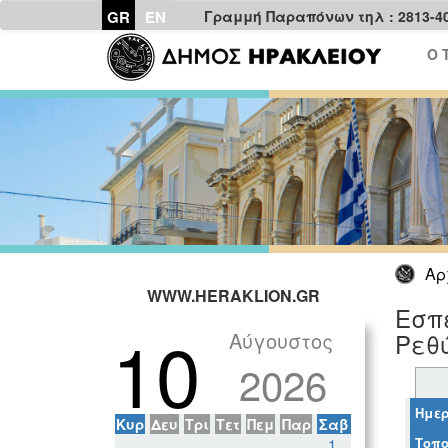
GR
EN
Γραμμή Παραπόνων τηλ : 2813-4
Ο 
Αρ
WWW.HERAKLION.GR
Εσπε
10
Αύγουστος
Ρεθ
2026
Ημερ
Κυρ
Δευ
Τρι
Τετ
Πεμ
Παρ
Σαβ
Τοπο
1