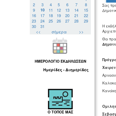
2
3
4
5
6
7
8
Σας πρ
10
9
11
12
13
14
15
Δημοτικ
16
17
18
19
20
21
22
23
24
25
26
27
28
29
Η εκδήλ
30
31
Αρχιεπ
<<
σήμερα
>>
Θα πρα
Δημοτι
Πρόγρ
ΗΜΕΡΟΛΟΓΙΟ ΕΚΔΗΛΩΣΕΩΝ
Χαιρετ
Ημερίδες - Διημερίδες
Αρναου
Καλοκα
Κανάκη
Ομιλητ
Ο ΤΟΠΟΣ ΜΑΣ
Σεβασμ