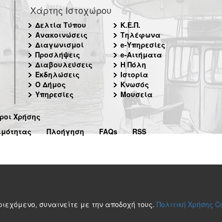
Χάρτης Ιστοχώρου
Δελτία Τύπου
Κ.Ε.Π.
Ανακοινώσεις
Τηλέφωνα
Διαγωνισμοί
e-Υπηρεσίες
Προσλήψεις
e-Αιτήματα
Διαβουλεύσεις
Η Πόλη
Εκδηλώσεις
Ιστορία
Ο Δήμος
Κνωσός
Υπηρεσίες
Μουσεία
ροι Χρήσης
ιμότητας
Πλοήγηση
FAQs
RSS
περιεχόμενο, συναινείτε με την αποδοχή τους.
Πολιτική Χρήσης C