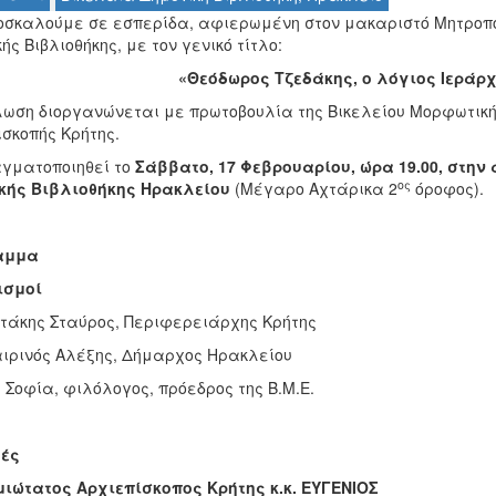
οσκαλούμε σε εσπερίδα, αφιερωμένη στον μακαριστό Μητροπο
ής Βιβλιοθήκης, με τον γενικό τίτλο:
«Θεόδωρος Τζεδάκης, ο λόγιος Ιεράρ
ωση διοργανώνεται με πρωτοβουλία της Βικελείου Μορφωτικής Ε
ισκοπής Κρήτης.
γματοποιηθεί το
Σάββατο, 17 Φεβρουαρίου, ώρα 19.00, στη
ος
κής Βιβλιοθήκης Ηρακλείου
(Μέγαρο Αχτάρικα 2
όροφος).
αμμα
ισμοί
τάκης Σταύρος, Περιφερειάρχης Κρήτης
ιρινός Αλέξης, Δήμαρχος Ηρακλείου
 Σοφία, φιλόλογος, πρόεδρος της Β.Μ.Ε.
ές
ιώτατος Αρχιεπίσκοπος Κρήτης κ.κ. ΕΥΓΕΝΙΟΣ