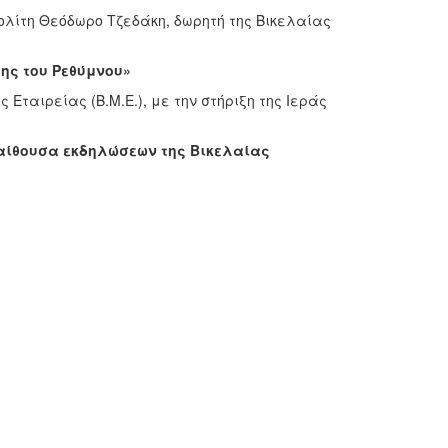
λίτη Θεόδωρο Τζεδάκη, δωρητή της Βικελαίας
χης του Ρεθύμνου»
ταιρείας (Β.Μ.Ε.), με την στήριξη της Ιεράς
ν αίθουσα εκδηλώσεων της Βικελαίας