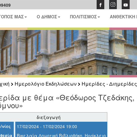
09409
ΤΟΠΟΣ ΜΑΣ
Ο ΔΗΜΟΣ
ΠΟΛΙΤΙΣΜΟΣ
ΑΝΘΕΚΤΙΚΗ
χική
Ημερολόγιο Εκδηλώσεων
Ημερίδες - Διημερίδες
ρίδα με θέμα «Θεόδωρος Τζεδάκης, ο
ύμνου»
διεξαγωγή
/νίες
17/02/2024 - 17/02/2024 19:00
θεσία
Βικελαία Δημοτική Βιβλιοθήκη, Ηράκλειο