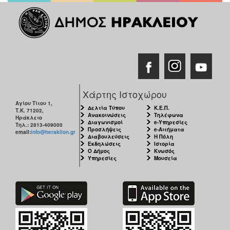
Χάρτης Ιστοχώρου
Αγίου Τίτου 1,
Δελτία Τύπου
Κ.Ε.Π.
Τ.Κ. 71202,
Ανακοινώσεις
Τηλέφωνα
Ηράκλειο
Διαγωνισμοί
e-Υπηρεσίες
Τηλ.: 2813-409000
Προσλήψεις
e-Αιτήματα
email:
info@heraklion.gr
Διαβουλεύσεις
Η Πόλη
Εκδηλώσεις
Ιστορία
Ο Δήμος
Κνωσός
Υπηρεσίες
Μουσεία