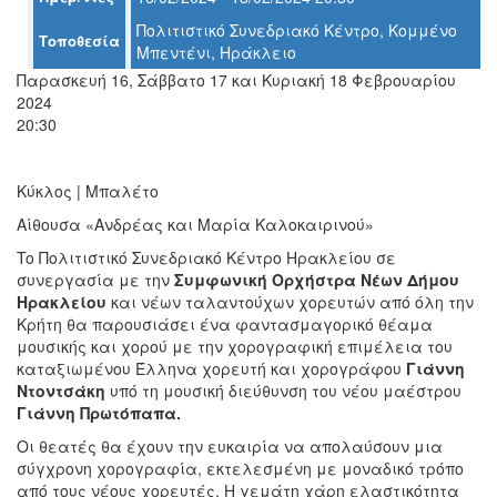
Πολιτιστικό Συνεδριακό Κέντρο, Κομμένο
Τοποθεσία
Ο
Μπεντένι, Ηράκλειο
ΤΟΠΟΣ
ΜΑΣ
Παρασκευή 16, Σάββατο 17 και Κυριακή 18 Φεβρουαρίου
2024
20:30
Ο
ΔΗΜΟΣ
Κύκλος | Μπαλέτο
ΠΟΛΙΤΙΣΜΟΣ
Αίθουσα «Ανδρέας και Μαρία Καλοκαιρινού»
ΑΝΘΕΚΤΙΚΗ
To Πολιτιστικό Συνεδριακό Κέντρο Ηρακλείου σε
ΠΟΛΗ
συνεργασία με την
Συμφωνική Ορχήστρα Νέων Δήμου
Ηρακλείου
και νέων ταλαντούχων χορευτών από όλη την
Κρήτη θα παρουσιάσει ένα φαντασμαγορικό θέαμα
μουσικής και χορού με την χορογραφική επιμέλεια του
καταξιωμένου Έλληνα χορευτή και χορογράφου
Γιάννη
Ντοντσάκη
υπό τη μουσική διεύθυνση του νέου μαέστρου
Γιάννη Πρωτόπαπα.
Οι θεατές θα έχουν την ευκαιρία να απολαύσουν μια
σύγχρονη χορογραφία, εκτελεσμένη με μοναδικό τρόπο
από τους νέους χορευτές. Η γεμάτη χάρη ελαστικότητα