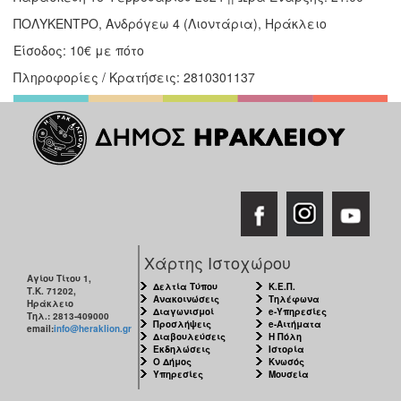
ΠΟΛΥΚΕΝΤΡΟ, Ανδρόγεω 4 (Λιοντάρια), Ηράκλειο
Είσοδος: 10€ με πότο
Πληροφορίες / Κρατήσεις: 2810301137
Χάρτης Ιστοχώρου
Αγίου Τίτου 1,
Δελτία Τύπου
Κ.Ε.Π.
Τ.Κ. 71202,
Ανακοινώσεις
Τηλέφωνα
Ηράκλειο
Διαγωνισμοί
e-Υπηρεσίες
Τηλ.: 2813-409000
Προσλήψεις
e-Αιτήματα
email:
info@heraklion.gr
Διαβουλεύσεις
Η Πόλη
Εκδηλώσεις
Ιστορία
Ο Δήμος
Κνωσός
Υπηρεσίες
Μουσεία