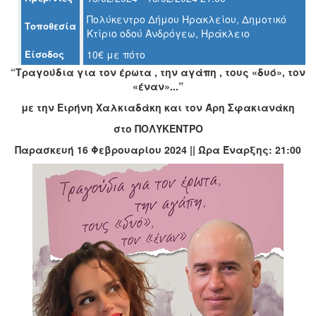
Πολύκεντρο Δήμου Ηρακλείου, Δημοτικό
Τοποθεσία
Κτίριο οδού Ανδρόγεω, Ηράκλειο
Ο
ΤΟΠΟΣ
Είσοδος
10€ με πότο
ΜΑΣ
“Τραγούδια για τον έρωτα , την αγάπη , τους «δυό», τον
«έναν»...”
Ο
ΔΗΜΟΣ
με την Ειρήνη Χαλκιαδάκη και τον Άρη Σφακιανάκη
στο ΠΟΛΥΚΕΝΤΡΟ
ΠΟΛΙΤΙΣΜΟΣ
Παρασκευή 16 Φεβρουαρίου 2024 || Ώρα Έναρξης: 21:00
ΑΝΘΕΚΤΙΚΗ
ΠΟΛΗ