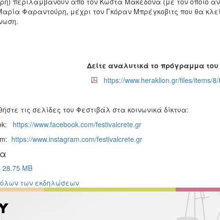
ρη) περιλαμβάνουν από τον Κώστα Μακεδόνα (με τον οποίο ανο
 Μαρία Φαραντούρη, μέχρι τον Γκόραν Μπρέγκοβιτς που θα κλε
νωση.
Δείτε αναλυτικά το πρόγραμμα του
https://www.heraklion.gr/files/items/
ήστε τις σελίδες του Φεστιβάλ στα κοινωνικά δίκτυα:
ok:
https://www.facebook.com/festivalcrete.gr
am:
https://www.instagram.com/festivalcrete.gr
ία
28.75 MB
 όλων των εκδηλώσεων