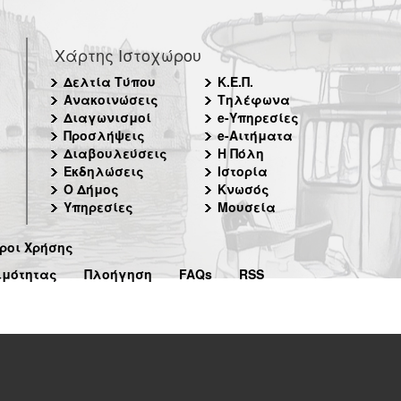
Χάρτης Ιστοχώρου
Δελτία Τύπου
Κ.Ε.Π.
Ανακοινώσεις
Τηλέφωνα
Διαγωνισμοί
e-Υπηρεσίες
Προσλήψεις
e-Αιτήματα
Διαβουλεύσεις
Η Πόλη
Εκδηλώσεις
Ιστορία
Ο Δήμος
Κνωσός
Υπηρεσίες
Μουσεία
ροι Χρήσης
ιμότητας
Πλοήγηση
FAQs
RSS