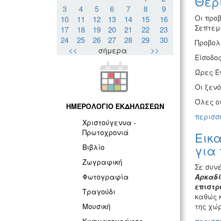
Θερ
3
4
5
6
7
8
9
Οι προβ
10
11
12
13
14
15
16
Σεπτεμ
17
18
19
20
21
22
23
24
25
26
27
28
29
30
Προβολ
<<
σήμερα
>>
Είσοδος
Ώρες Έν
Οι ξεν
Όλες ο
ΗΜΕΡΟΛΟΓΙΟ ΕΚΔΗΛΩΣΕΩΝ
περισσό
Χριστούγεννα -
Πρωτοχρονιά
Εικα
για 
Βιβλίο
Ζωγραφική
Σε συν
Αρκαδί
Φωτογραφία
επιστρ
Τραγούδι
καθώς 
της χώ
Μουσική