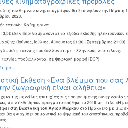
ινές κινηματογραφικές προβολές
ολές του θερινού κινηματογράφου θα ξεκινήσουν την Πέμπτη 16
βρίου 2023.
ές ταινιών: Καθημερινά
: 3,5€ (Δεν περιλαμβάνονται τα έξοδα έκδοσης ηλεκτρονικού ε
αρξης: (Ιούνιος, Ιούλιος, Αύγουστος 21:30 | Σεπτέμβριος 21:00)
όγλωσσες ταινίες προβάλλονται με ελληνικούς υπότιτλους.
ι ταινίες προβάλλονται σε ψηφιακή μορφή (DCP).
τερα...
στική Έκθεση «Ένα βλέμμα που σας λ
την ζωγραφική είναι αλήθεια»
έχεια της μεγάλης επιτυχίας της προηγούμενης συνεργασίας 
α»,
στην έκθεση που πραγματοποιήθηκε το 2019 με τίτλο «Η μα
έφει στη Βασιλική του Αγίου Μάρκου
στο Ηράκλειο με μια έκ
και θα ενισχύσει σημαντικά το ψηφιακό του αποτύπωμα, προβά
ρας.