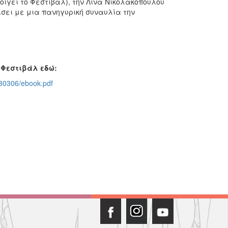
ίγει το Φεστιβάλ), την Λίνα Νικολακοπούλου
ίσει με μια πανηγυρική συναυλία την
 Φεστιβάλ εδώ:
8/80306/ebook.pdf