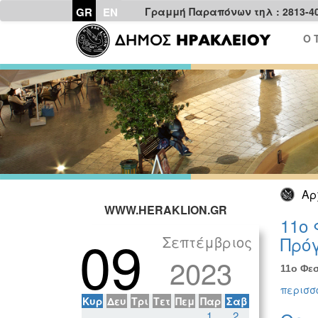
GR
EN
Γραμμή Παραπόνων τηλ : 2813-4
Ο 
Αρ
WWW.HERAKLION.GR
11ο 
09
Σεπτέμβριος
Πρόγ
2023
11ο Φεσ
περισσό
Κυρ
Δευ
Τρι
Τετ
Πεμ
Παρ
Σαβ
1
2