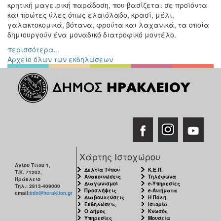
κρητική μαγειρική παράδοση, που βασίζεται σε προϊόντα
και πρώτες ύλες όπως ελαιόλαδο, κρασί, μέλι,
γαλακτοκομικά, βότανα, φρούτα και λαχανικά, τα οποία
δημιουργούν ένα μοναδικό διατροφικό μοντέλο.
περισσότερα...
Αρχείο όλων των εκδηλώσεων
Χάρτης Ιστοχώρου
Αγίου Τίτου 1,
Δελτία Τύπου
Κ.Ε.Π.
Τ.Κ. 71202,
Ανακοινώσεις
Τηλέφωνα
Ηράκλειο
Διαγωνισμοί
e-Υπηρεσίες
Τηλ.: 2813-409000
Προσλήψεις
e-Αιτήματα
email:
info@heraklion.gr
Διαβουλεύσεις
Η Πόλη
Εκδηλώσεις
Ιστορία
Ο Δήμος
Κνωσός
Υπηρεσίες
Μουσεία