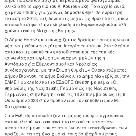
υλικό από το αρχείο του Κ. Κουτουλάκη. Το αρχείο αυτό,
χαμένο επίσης για χρόνια, δημοσιεύθηκε σε ευρύτερη
έκταση το 2015, ταξιδεύοντας μέχρι τις Βρυξέλλες, όπου
παρουσιάστηκε στην εκδήλωση στο Ευρωκοινοβούλιο «75
χρόνια από τη Μάχη της Κρήτης».
Ο Δήμος Ηρακλείου συνεχίζει τις δράσεις προκειμένου οι
νέοι να μάθουν τη νεότερη Ιστορία του τόπου. Στο πλαίσιο
αυτό και με σκοπό την ευαισθητοποίηση της τοπικής
κοινωνίας και κυρίως των νεαρών μελών της η
Αντιδημαρχία Εθελοντισμού και Νεολαίας
συνδιοργανώνει με την Ένωση θυμάτων Ολοκαυτώματος
Δήμου Βιάννου, το Δήμο Βιάννου, το Δήμο Μαλεβιζίου, την
ΕΛΜΕ Ηρακλείου και το ΕΣΔΟΓΕ έκθεση με θέμα «Οι
θηριωδίες της Ναζιστικής Γερμανίας της Ναζιστικής
Γερμανίας στην Κρήτη» από τις 18 Σεπτεμβρίου ως τις 6
Οκτωβρίου 2023 στον προθάλαμο του κηποθέατρου Μ.
Χατζηδάκης.
Στην Έκθεση παρουσιάζονται μέρος του φωτογραφικού
αυτού υλικού και αποσπάσματα από το παραπάνω
ιστορικό κείμενο, που αποτυπώνουν το «απάνθρωπο» των
πράξεων: τα καμένα χωριά, τους βομβαρδισμένους