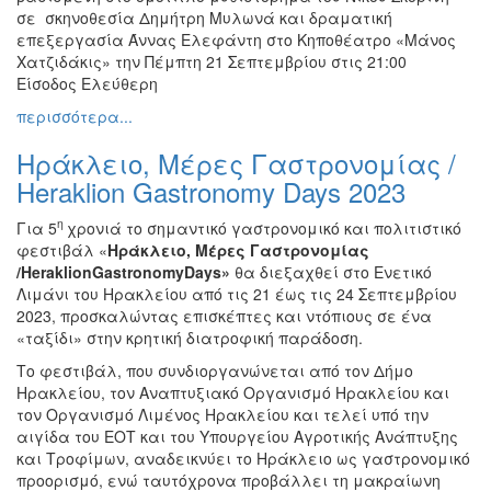
σε σκηνοθεσία Δημήτρη Μυλωνά και δραματική
επεξεργασία Άννας Ελεφάντη στο Κηποθέατρο «Μάνος
Χατζιδάκις» την Πέμπτη 21 Σεπτεμβρίου στις 21:00
Είσοδος Ελεύθερη
περισσότερα...
Ηράκλειο, Μέρες Γαστρονομίας /
Heraklion Gastronomy Days 2023
η
Για 5
χρονιά το σημαντικό γαστρονομικό και πολιτιστικό
φεστιβάλ «
Ηράκλειο, Μέρες Γαστρονομίας
/HeraklionGastronomyDays»
θα διεξαχθεί στο Ενετικό
Λιμάνι του Ηρακλείου από τις 21 έως τις 24 Σεπτεμβρίου
2023, προσκαλώντας επισκέπτες και ντόπιους σε ένα
«ταξίδι» στην κρητική διατροφική παράδοση.
Το φεστιβάλ, που συνδιοργανώνεται από τον Δήμο
Ηρακλείου, τον Αναπτυξιακό Οργανισμό Ηρακλείου και
τον Οργανισμό Λιμένος Ηρακλείου και τελεί υπό την
αιγίδα του ΕΟΤ και του Υπουργείου Αγροτικής Ανάπτυξης
και Τροφίμων, αναδεικνύει το Ηράκλειο ως γαστρονομικό
προορισμό, ενώ ταυτόχρονα προβάλλει τη μακραίωνη