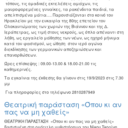
τόπους, τις ομαδικές εκτελέσεις αμάχων, τις
μαυροφορεμένες γυναίκες, τα ρακένδυτα παιδιά, τα
απελπισμένα μάτια…. Παρουσιάζονται στο κοινό του
Ηρακλείου με την ευκαιρία της 80ης επετείου του
Ολοκαυτώματος των χωριών της Βιάννου και της Δ.
Ιεράπετρας, ως τιμή στους νεκρούς, ως όπλο απέναντι στη
λήθη, ως εργαλείο μάθησης των νέων, ως ηχηρό μήνυμα
κατά του φασισμού, ως ώθηση στον ιερό αγώνα
διεκδίκησης των γερμανικών αποζημιώσεων και
επανορθώσεων.
Ώρες επίσκεψης : 09.00-13.00 & 18.00-21.00 τις
καθημερινές.
Τα εγκαίνια της έκθεσης θα γίνουν στις 19/9/2023 στις 7.30
μμ
Για πληροφορίες στο τηλέφωνο 2810287949
Θεατρική παράσταση «Όπου κι αν
πας να μη χαθείς»
ΘΕΑΤΡΙΚΗ ΠΑΡΑΣΤΑΣΗ «Όπου κι αν πας να μη χαθείς»
βασισμένη στο ομότιτλο μυθιστόρημα του Νίκου Σκορίνη