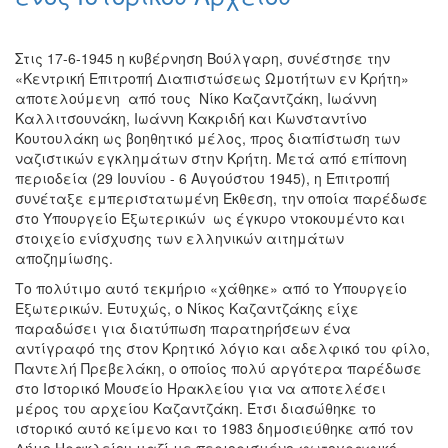
Εκθέσεις
Εκδηλώσεις
Στις 17-6-1945 η κυβέρνηση Βούλγαρη, συνέστησε την
για
«Κεντρική Επιτροπή Διαπιστώσεως Ωμοτήτων εν Κρήτη»
Παιδιά
αποτελούμενη από τους Νίκο Καζαντζάκη, Ιωάννη
Καλλιτσουνάκη, Ιωάννη Κακριδή και Κωνσταντίνο
Άλλες
Κουτουλάκη ως βοηθητικό μέλος, προς διαπίστωση των
Εκδηλώσεις
ναζιστικών εγκλημάτων στην Κρήτη. Μετά από επίπονη
περιοδεία (29 Ιουνίου - 6 Αυγούστου 1945), η Επιτροπή
συνέταξε εμπεριστατωμένη Έκθεση, την οποία παρέδωσε
στο Υπουργείο Εξωτερικών ως έγκυρο ντοκουμέντο και
Ο
στοιχείο ενίσχυσης των ελληνικών αιτημάτων
ΤΟΠΟΣ
αποζημίωσης.
ΜΑΣ
Το πολύτιμο αυτό τεκμήριο «χάθηκε» από το Υπουργείο
Εξωτερικών. Ευτυχώς, ο Νίκος Καζαντζάκης είχε
Ο
ΔΗΜΟΣ
παραδώσει για διατύπωση παρατηρήσεων ένα
αντίγραφό της στον Κρητικό λόγιο και αδελφικό του φίλο,
Παντελή Πρεβελάκη, ο οποίος πολύ αργότερα παρέδωσε
ΠΟΛΙΤΙΣΜΟΣ
στο Ιστορικό Μουσείο Ηρακλείου για να αποτελέσει
μέρος του αρχείου Καζαντζάκη. Έτσι διασώθηκε το
ΑΝΘΕΚΤΙΚΗ
ιστορικό αυτό κείμενο και το 1983 δημοσιεύθηκε από τον
ΠΟΛΗ
Δήμο Ηρακλείου μαζί με περιορισμένο φωτογραφικό