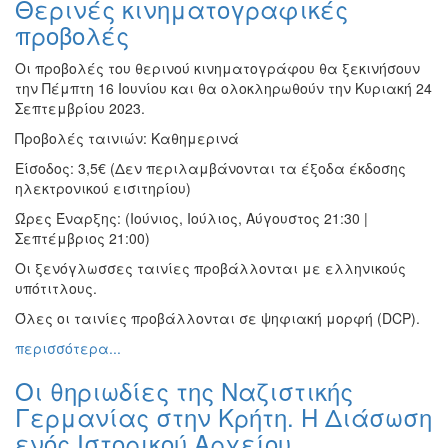
Θερινές κινηματογραφικές
Ζωγραφική
προβολές
Φωτογραφία
Οι προβολές του θερινού κινηματογράφου θα ξεκινήσουν
Τραγούδι
την Πέμπτη 16 Ιουνίου και θα ολοκληρωθούν την Κυριακή 24
Μουσική
Σεπτεμβρίου 2023.
Κινηματογράφος
Προβολές ταινιών: Καθημερινά
Χορός
Είσοδος: 3,5€ (Δεν περιλαμβάνονται τα έξοδα έκδοσης
ηλεκτρονικού εισιτηρίου)
Θέατρο
Ώρες Έναρξης: (Ιούνιος, Ιούλιος, Αύγουστος 21:30 |
Παζάρι
Σεπτέμβριος 21:00)
Ειδών
Οι ξενόγλωσσες ταινίες προβάλλονται με ελληνικούς
Συνέδρια
υπότιτλους.
Ημερίδες
Όλες οι ταινίες προβάλλονται σε ψηφιακή μορφή (DCP).
-
Διημερίδες
περισσότερα...
Σεμινάρια-
Οι θηριωδίες της Ναζιστικής
Διαλέξεις-
Γερμανίας στην Κρήτη. Η Διάσωση
Ομιλίες
ενός Ιστορικού Αρχείου
Διάφορες