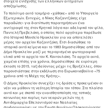
στοιχείο ενίσχυσης των ελληνικών αιτημάτων
αποζημίωσης.
Το πολύτιμο αυτό τεκμήριο «χάθηκε» από το Υπουργείο
Εξωτερικών. Ευτυχώς, ο Νίκος Καζαντζάκης είχε
παραδώσει για διατύπωση παρατηρήσεων ένα
αντίγραφό της στον Κρητικό λόγιο και αδελφικό του φίλο,
Παντελή Πρεβελάκη, ο οποίος πολύ αργότερα παρέδωσε
στο Ιστορικό Μουσείο Ηρακλείου για να αποτελέσει
μέρος του αρχείου Καζαντζάκη. Έτσι διασώθηκε το
ιστορικό αυτό κείμενο και το 1983 δημοσιεύθηκε από τον
Δήμο Ηρακλείου μαζί με περιορισμένο φωτογραφικό
υλικό από το αρχείο του Κ. Κουτουλάκη. Το αρχείο αυτό,
χαμένο επίσης για χρόνια, δημοσιεύθηκε σε ευρύτερη
έκταση το 2015, ταξιδεύοντας μέχρι τις Βρυξέλλες, όπου
παρουσιάστηκε στην εκδήλωση στο Ευρωκοινοβούλιο «75
χρόνια από τη Μάχη της Κρήτης».
Ο Δήμος Ηρακλείου συνεχίζει τις δράσεις προκειμένου οι
νέοι να μάθουν τη νεότερη Ιστορία του τόπου. Στο πλαίσιο
αυτό και με σκοπό την ευαισθητοποίηση της τοπικής
κοινωνίας και κυρίως των νεαρών μελών της η
Αντιδημαρχία Εθελοντισμού και Νεολαίας
συνδιοργανώνει με την Ένωση θυμάτων Ολοκαυτώματος