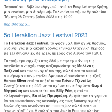
Παρουσίαση Βιβλίου «Αργυρώ, από τα Βουρλά στην Κρήτη,
μια ανάσα, μια διαδρομή» Πολυκέντρο Δήμου Ηρακλείου
Πέμπτη 28 Σεπτεμβρίου 2023 στις 19:00
περισσότερα...
5o Heraklion Jazz Festival 2023
Το
Heraklion Jazz Festival
, το φεστιβάλ που έγινε θεσμός,
ανοίγει για μια ακόμη χρονιά την καλλιτεχνική περίοδο,
με έξι συναυλίες σε τρεις ημέρες στο Αίθριο του ΠΣΚΗ.
Το τριήμερο αρχίζει στις 28/9 με την εμφάνιση της
ραγδαία ανερχόμενης σαξοφωνίστριας
Μελίνας
Παξινού
και του κουαρτέτου της, αλλά και το special
αφιέρωμα στον μεγάλο Αμερικανό πιανίστα της τζαζ
Horace Silver
από το σεξτέτο του
Πάνου Τζινιόλη
.
Συνεχίζεται στις 29/9 με το σχήμα του κιθαρίστα
Θωμά
Μητρούση
και κουαρτέτο του
Billy Prim
, η επί το
ελληνικότερον,
Βασίλη Πριμηκύρη
. Αμφότερα τα γκρουπ
θα παρουσιάσουν τις καινούργιες τους δισκογραφικές
δουλειές που κινούνται σε modern jazz αλλά και πιο
"ευρωπαϊκό" ήχο. Η αυλαία του Jazz in Progress κλείνει