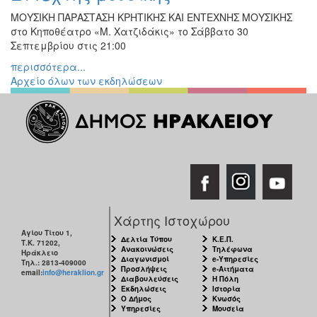
ΜΟΥΣΙΚΗ ΠΑΡΑΣΤΑΣΗ ΚΡΗΤΙΚΗΣ ΚΑΙ ΕΝΤΕΧΝΗΣ ΜΟΥΣΙΚΗΣ
στο Κηποθέατρο «Μ. Χατζιδάκις» το Σάββατο 30
Σεπτεμβρίου στις 21:00
περισσότερα...
Αρχείο όλων των εκδηλώσεων
Χάρτης Ιστοχώρου
Αγίου Τίτου 1,
Δελτία Τύπου
Κ.Ε.Π.
Τ.Κ. 71202,
Ανακοινώσεις
Τηλέφωνα
Ηράκλειο
Διαγωνισμοί
e-Υπηρεσίες
Τηλ.: 2813-409000
Προσλήψεις
e-Αιτήματα
email:
info@heraklion.gr
Διαβουλεύσεις
Η Πόλη
Εκδηλώσεις
Ιστορία
Ο Δήμος
Κνωσός
Υπηρεσίες
Μουσεία