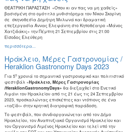
ΘΕΑΤΡΙΚΗ ΠΑΡΑΣΤΑΣΗ «Όπου κι αν πας να μη χαθείς»
βασισμένη στο ομότιτλο μυθιστόρημα του Νίκου Σκορίνη
σε σκηνοθεσία Δημήτρη Μυλωνά και δραματική
επεξεργασία Άννας Ελεφάντη στο Κηποθέατρο «Μάνος
Χατζιδάκις» την Πέμπτη 21 Σεπτεμβρίου στις 21:00
Είσοδος Ελεύθερη
περισσότερα...
Ηράκλειο, Μέρες Γαστρονομίας /
Heraklion Gastronomy Days 2023
η
Για 5
χρονιά το σημαντικό γαστρονομικό και πολιτιστικό
φεστιβάλ «
Ηράκλειο, Μέρες Γαστρονομίας
/HeraklionGastronomyDays»
θα διεξαχθεί στο Ενετικό
Λιμάνι του Ηρακλείου από τις 21 έως τις 24 Σεπτεμβρίου
2023, προσκαλώντας επισκέπτες και ντόπιους σε ένα
«ταξίδι» στην κρητική διατροφική παράδοση.
Το φεστιβάλ, που συνδιοργανώνεται από τον Δήμο
Ηρακλείου, τον Αναπτυξιακό Οργανισμό Ηρακλείου και
τον Οργανισμό Λιμένος Ηρακλείου και τελεί υπό την
αιγίδα του ΕΟΤ και του Υπουργείου Αγροτικής Ανάπτυξης