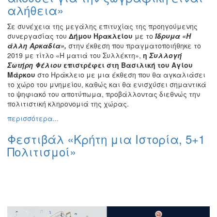
αλήθεια»
Εκθέσεις
Εκδηλώσεις
Σε συνέχεια της μεγάλης επιτυχίας της προηγούμενης
για
συνεργασίας του
Δήμου Ηρακλείου
με το
Ίδρυμα «Η
Παιδιά
άλλη Αρκαδία»,
στην έκθεση που πραγματοποιήθηκε το
2019 με τίτλο «Η ματιά του Συλλέκτη»,
η
Συλλογή
Άλλες
Σωτήρη Φέλιου
επιστρέφει στη Βασιλική του Αγίου
Εκδηλώσεις
Μάρκου
στο Ηράκλειο με μια έκθεση που θα αγκαλιάσει
το χώρο του μνημείου, καθώς και θα ενισχύσει σημαντικά
το ψηφιακό του αποτύπωμα, προβάλλοντας διεθνώς την
πολιτιστική κληρονομιά της χώρας.
Ο
περισσότερα...
ΤΟΠΟΣ
ΜΑΣ
Φεστιβάλ «Κρήτη μια Ιστορία, 5+1
Πολιτισμοί»
Ο
ΔΗΜΟΣ
ΠΟΛΙΤΙΣΜΟΣ
ΑΝΘΕΚΤΙΚΗ
ΠΟΛΗ