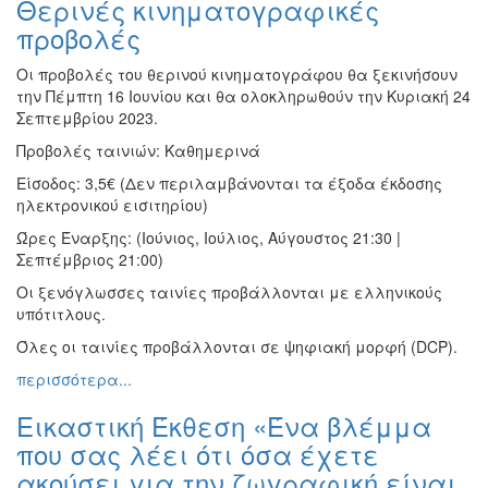
Θερινές κινηματογραφικές
Ζωγραφική
προβολές
Φωτογραφία
Οι προβολές του θερινού κινηματογράφου θα ξεκινήσουν
Τραγούδι
την Πέμπτη 16 Ιουνίου και θα ολοκληρωθούν την Κυριακή 24
Μουσική
Σεπτεμβρίου 2023.
Κινηματογράφος
Προβολές ταινιών: Καθημερινά
Χορός
Είσοδος: 3,5€ (Δεν περιλαμβάνονται τα έξοδα έκδοσης
ηλεκτρονικού εισιτηρίου)
Θέατρο
Ώρες Έναρξης: (Ιούνιος, Ιούλιος, Αύγουστος 21:30 |
Παζάρι
Σεπτέμβριος 21:00)
Ειδών
Οι ξενόγλωσσες ταινίες προβάλλονται με ελληνικούς
Συνέδρια
υπότιτλους.
Ημερίδες
Όλες οι ταινίες προβάλλονται σε ψηφιακή μορφή (DCP).
-
Διημερίδες
περισσότερα...
Σεμινάρια-
Εικαστική Έκθεση «Ένα βλέμμα
Διαλέξεις-
που σας λέει ότι όσα έχετε
Ομιλίες
ακούσει για την ζωγραφική είναι
Διάφορες