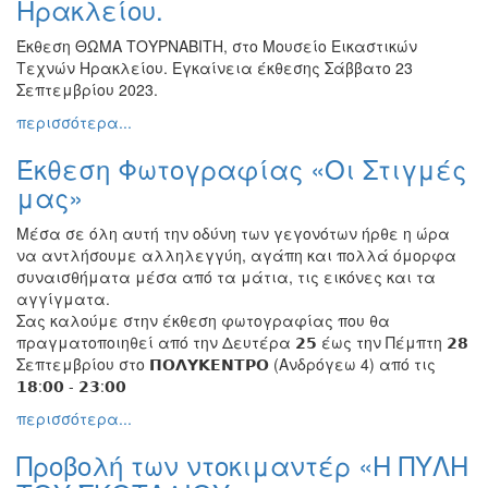
Ηρακλείου.
Έκθεση ΘΩΜΑ ΤΟΥΡΝΑΒΙΤΗ, στο Μουσείο Εικαστικών
Τεχνών Ηρακλείου. Εγκαίνεια έκθεσης Σάββατο 23
Σεπτεμβρίου 2023.
περισσότερα...
Έκθεση Φωτογραφίας «Οι Στιγμές
μας»
Μέσα σε όλη αυτή την οδύνη των γεγονότων ήρθε η ώρα
να αντλήσουμε αλληλεγγύη, αγάπη και πολλά όμορφα
συναισθήματα μέσα από τα μάτια, τις εικόνες και τα
αγγίγματα.
Σας καλούμε στην έκθεση φωτογραφίας που θα
πραγματοποιηθεί από την Δευτέρα 𝟮𝟱 έως την Πέμπτη 𝟮𝟴
Σεπτεμβρίου στο 𝝥𝝤𝝠𝝪𝝟𝝚𝝢𝝩𝝦𝝤 (Ανδρόγεω 4) από τις
𝟭𝟴:𝟬𝟬 - 𝟮𝟯:𝟬𝟬
περισσότερα...
Προβολή των ντοκιμαντέρ «Η ΠΥΛΗ