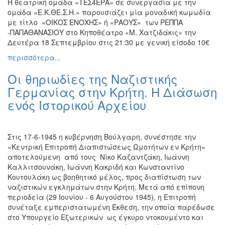
Η θεατρική ομάδα «ΤΕΣ4ΕΡΑ» σε συνεργασία με την
ομάδα «Ε.Κ.ΘΕ.Σ.Η.» παρουσιάζει μία μοναδική κωμωδία
με τίτλο «ΟΙΚΟΣ ΕΝΟΧΗΣ» ή «ΡΑΟΥΣ» των ΡΕΠΠΑ
-ΠΑΠΑΘΑΝΑΣΙΟΥ στο Κηποθέατρο «Μ. Χατζιδάκις» την
Δευτέρα 18 Σεπτεμβρίου στις 21:30 με γενική είσοδο 10€
περισσότερα...
Οι θηριωδίες της Ναζιστικής
Γερμανίας στην Κρήτη. Η Διάσωση
ενός Ιστορικού Αρχείου
Στις 17-6-1945 η κυβέρνηση Βούλγαρη, συνέστησε την
«Κεντρική Επιτροπή Διαπιστώσεως Ωμοτήτων εν Κρήτη»
αποτελούμενη από τους Νίκο Καζαντζάκη, Ιωάννη
Καλλιτσουνάκη, Ιωάννη Κακριδή και Κωνσταντίνο
Κουτουλάκη ως βοηθητικό μέλος, προς διαπίστωση των
ναζιστικών εγκλημάτων στην Κρήτη. Μετά από επίπονη
περιοδεία (29 Ιουνίου - 6 Αυγούστου 1945), η Επιτροπή
συνέταξε εμπεριστατωμένη Έκθεση, την οποία παρέδωσε
στο Υπουργείο Εξωτερικών ως έγκυρο ντοκουμέντο και