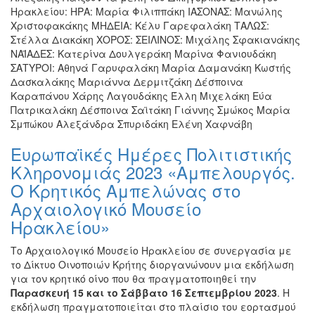
Ηρακλείου: ΗΡΑ: Μαρία Φιλιππάκη ΙΑΣΟΝΑΣ: Μανώλης
Χριστοφακάκης ΜΗΔΕΙΑ: Κέλυ Γαρεφαλάκη ΤΑΛΩΣ:
Στέλλα Διακάκη ΧΟΡΟΣ: ΣΕΙΛΙΝΟΣ: Μιχάλης Σφακιανάκης
ΝΑΪΑΔΕΣ: Κατερίνα Δουλγεράκη Μαρίνα Φανιουδάκη
ΣΑΤΥΡΟΙ: Αθηνά Γαρυφαλάκη Μαρία Δαμανάκη Κωστής
Δασκαλάκης Μαριάννα Δερμιτζάκη Δέσποινα
Καραπάνου Χάρης Λαγουδάκης Έλλη Μιχελάκη Εύα
Πατρικαλάκη Δέσποινα Σαϊτάκη Γιάννης Σμώκος Μαρία
Σμπώκου Αλεξάνδρα Σπυριδάκη Ελένη Χαφνάβη
Ευρωπαϊκές Ημέρες Πολιτιστικής
Κληρονομιάς 2023 «Αμπελουργός.
Ο Κρητικός Αμπελώνας στο
Αρχαιολογικό Μουσείο
Ηρακλείου»
Το Αρχαιολογικό Μουσείο Ηρακλείου σε συνεργασία με
το Δίκτυο Οινοποιών Κρήτης διοργανώνουν μια εκδήλωση
για τον κρητικό οίνο που θα πραγματοποιηθεί την
Παρασκευή 15 και το Σάββατο 16 Σεπτεμβρίου 2023
. Η
εκδήλωση πραγματοποιείται στο πλαίσιο του εορτασμού