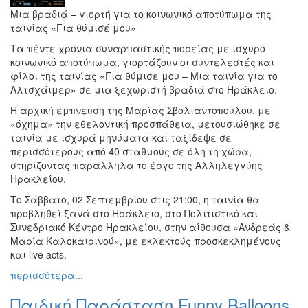
Μια βραδιά – γιορτή για το κοινωνικό αποτύπωμα της
ταινίας «Για θύμισέ μου»
Τα πέντε χρόνια συναρπαστικής πορείας με ισχυρό
κοινωνικό αποτύπωμα, γιορτάζουν οι συντελεστές και
φίλοι της ταινίας «Για θύμισε μου – Μια ταινία για το
Αλτσχάιμερ» σε μια ξεχωριστή βραδιά στο Ηράκλειο.
Η αρχική έμπνευση της Μαρίας Σβολιαντοπούλου, με
«όχημα» την εθελοντική προσπάθεια, μετουσιώθηκε σε
ταινία με ισχυρά μηνύματα και ταξίδεψε σε
περισσότερους από 40 σταθμούς σε όλη τη χώρα,
στηρίζοντας παράλληλα το έργο της Αλληλεγγύης
Ηρακλείου.
Το Σάββατο, 02 Σεπτεμβρίου στις 21:00, η ταινία θα
προβληθεί ξανά στο Ηράκλειο, στο Πολιτιστικό και
Συνεδριακό Κέντρο Ηρακλείου, στην αίθουσα «Ανδρεάς &
Μαρία Καλοκαιρινού», με εκλεκτούς προσκεκλημένους
και live acts.
περισσότερα...
Παιδική Παράσταση Funny Balloons