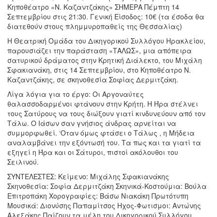
Κηποθέατρο «Ν. Καζαντζάκης» ΣΗΜΕΡΑ Πέμπτη 14
Σεπτεμβρίου στις 21:30. Γενική Είσοδος: 10€ (τα έσοδα θα
διατεθούν στους πλημμυροπαθείς της Θεσσαλίας)
Η Θεατρική Ομάδα του Δικηγορικού Συλλόγου Ηρακλείου,
παρουσιάζει την παράσταση «ΤΑΛΩΣ», μια απόπειρα
σατυρικού δράματος στην Κρητική Διάλεκτο, του Μιχάλη
Σφακιανάκη, στις 14 Σεπτεμβρίου, στο Κηποθέατρο Ν.
Καζαντζάκης, σε σκηνοθεσία Σοφίας Δερμιτζάκη.
Λίγα λόγια για το έργο: Οι Αργοναύτες
θαλασσοδαρμένοι φτάνουν στην Κρήτη. Η Ήρα στέλνει
τους Σατύρους να τους διώξουν γιατί κινδυνεύουν από τον
Τάλω. Ο Ιάσων σαν γνήσιος άνδρας αρνείται να
συμμορφωθεί. ‘Οταν όμως φτάσει ο Τάλως , η Μήδεια
αναλαμβάνει την εξόντωσή του. Τα πως και τα γιατί τα
εξηγεί η Ήρα και οι Σάτυροι, πιστοί ακόλουθοι του
Σειλινού.
ΣΥΝΤΕΛΕΣΤΕΣ: Κείμενο: Μιχάλης Σφακιανάκης
Σκηνοθεσία: Σοφία Δερμιτζάκη Σκηνικά-Κοστούμια: Βούλα
Επιτροπάκη Χορογραφίες: Βάσω Νιακάκη Πρωτότυπη
Μουσικά: Διονύσης Παπαμίτσος Ηχος-Φωτισμοι: Αντώνης
Αλεξάκης Παίζουν τα μέλη του Δικηγορικού Συλλόγου