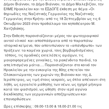
Δήμου Βιάννου, το Δήμο Βιάννου, το Δήμο Μαλεβιζίου, την
ΕΛΜΕ Ηρακλείου και το ΕΣΔΟΓΕ έκθεση με θέμα «Οι
θηριωδίες της Ναζιστικής Γερμανίας της Ναζιστικής
Γερμανίας στην Κρήτη» από τις 18 Σεπτεμβρίου ως τις 6
Οκτωβρίου 2023 στον προθάλαμο του κηποθέατρου Μ.
Χατζηδάκης.
Στην Έκθεση παρουσιάζονται μέρος του φωτογραφικού
αυτού υλικού και αποσπάσματα από το παραπάνω
ιστορικό κείμενο, που αποτυπώνουν το «απάνθρωπο» των
πράξεων: τα καμένα χωριά, τους βομβαρδισμένους
τόπους, τις ομαδικές εκτελέσεις αμάχων, τις
μαυροφορεμένες γυναίκες, τα ρακένδυτα παιδιά, τα
απελπισμένα μάτια…. Παρουσιάζονται στο κοινό του
Ηρακλείου με την ευκαιρία της 80ης επετείου του
Ολοκαυτώματος των χωριών της Βιάννου και της Δ.
Ιεράπετρας, ως τιμή στους νεκρούς, ως όπλο απέναντι στη
λήθη, ως εργαλείο μάθησης των νέων, ως ηχηρό μήνυμα
κατά του φασισμού, ως ώθηση στον ιερό αγώνα
διεκδίκησης των γερμανικών αποζημιώσεων και
επανορθώσεων.
Ώρες επίσκεψης : 09.00-13.00 & 18.00-21.00 τις