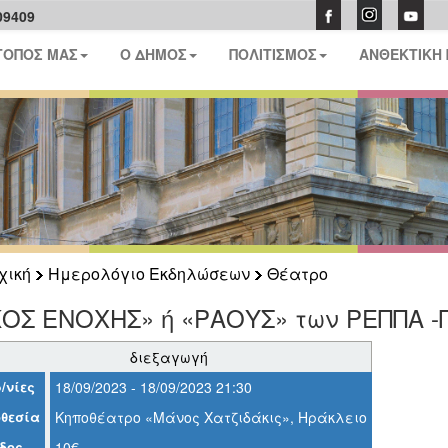
09409
ΤΟΠΟΣ ΜΑΣ
Ο ΔΗΜΟΣ
ΠΟΛΙΤΙΣΜΟΣ
ΑΝΘΕΚΤΙΚΗ
χική
Ημερολόγιο Εκδηλώσεων
Θέατρο
ΚΟΣ ΕΝΟΧΗΣ» ή «ΡΑΟΥΣ» των ΡΕΠΠΑ 
διεξαγωγή
/νίες
18/09/2023 - 18/09/2023 21:30
θεσία
Κηποθέατρο «Μάνος Χατζιδάκις», Ηράκλειο
δος
10€