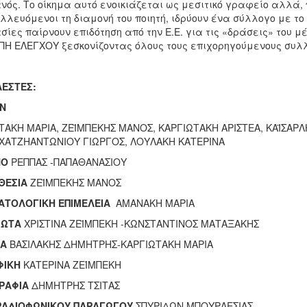
νός. Το οίκημα αυτό ενοικιάζεται ως μεσιτικό γραφείο αλλά, 
λλευόμενοι τη διαμονή του ποιητή, ιδρύουν ένα σύλλογο με το
σίες παίρνουν επιδότηση από την Ε.Ε. για τις «δράσεις» του 
ΠΗ ΕΛΕΓΧΟΥ ξεσκονίζοντας όλους τους επιχορηγούμενους συλ
ΕΣΤΕΣ:
Ν
ΤΑΚΗ ΜΑΡΙΑ, ΖΕΪΜΠΕΚΗΣ ΜΑΝΟΣ, ΚΑΡΓΙΩΤΑΚΗ ΑΡΙΣΤΕΑ, ΚΑΪΣΑΡ
 ΧΑΤΖΗΑΝΤΩΝΙΟΥ ΓΙΩΡΓΟΣ, ΛΟΥΛΑΚΗ ΚΑΤΕΡΙΝΑ
ΝΟ
ΡΕΠΠΑΣ -ΠΑΠΑΘΑΝΑΣΙΟΥ
ΘΕΣΙΑ
ΖΕΪΜΠΕΚΗΣ ΜΑΝΟΣ
ΤΟΛΟΓΙΚΗ ΕΠΙΜΕΛΕΙΑ
ΑΜΑΝΑΚΗ ΜΑΡΙΑ
ΦΩΤΑ
ΧΡΙΣΤΙΝΑ ΖΕΪΜΠΕΚΗ -ΚΩΝΣΤΑΝΤΙΝΟΣ ΜΑΤΑΞΑΚΗΣ
ΚΑ
ΒΑΣΙΛΑΚΗΣ ΔΗΜΗΤΡΗΣ-ΚΑΡΓΙΩΤΑΚΗ ΜΑΡΙΑ
ΦΙΚΗ
ΚΑΤΕΡΙΝΑ ΖΕΊΜΠΕΚΗ
ΡΑΦΙΑ
ΔΗΜΗΤΡΗΣ ΤΣΙΤΑΣ
ΡΑΔΙΟΦΩΝΙΚΟΥ ΠΑΡΑΓΩΓΟΥ
ΣΠΥΡΙΔΩΝ ΜΠΟΥΡΛΕΣΙΑΣ