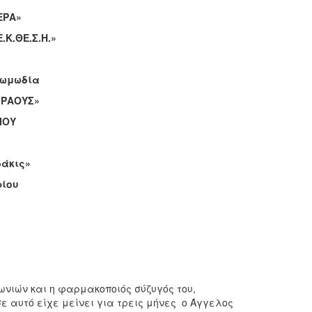
ΕΡΑ»
.Κ.ΘΕ.Σ.Η.»
 κωμωδία
«ΡΑΟΥΣ»
ΙΟΥ
δάκις»
ρίου
νιών και η φαρμακοποιός σύζυγός του,
ε αυτό είχε μείνει για τρεις μήνες ο Άγγελος