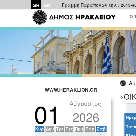
GR
EN
Γραμμή Παραπόνων τηλ : 2813-4
Ο 
Αρ
WWW.HERAKLION.GR
«ΟΙ
01
Αύγουστος
2026
Ημερ
Τοπο
Κυρ
Δευ
Τρι
Τετ
Πεμ
Παρ
Σαβ
1
Είσο