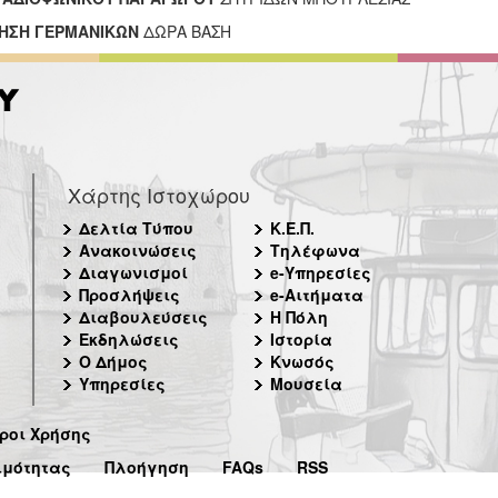
ΗΣΗ ΓΕΡΜΑΝΙΚΩΝ
ΔΩΡΑ ΒΑΣΗ
Χάρτης Ιστοχώρου
Δελτία Τύπου
Κ.Ε.Π.
Ανακοινώσεις
Τηλέφωνα
Διαγωνισμοί
e-Υπηρεσίες
Προσλήψεις
e-Αιτήματα
Διαβουλεύσεις
Η Πόλη
Εκδηλώσεις
Ιστορία
Ο Δήμος
Κνωσός
Υπηρεσίες
Μουσεία
ροι Χρήσης
ιμότητας
Πλοήγηση
FAQs
RSS