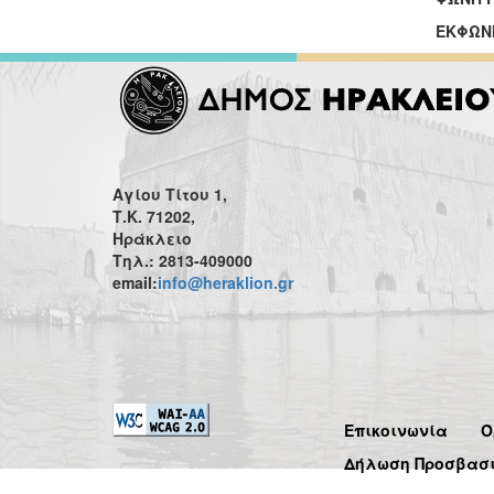
ΕΚΦΩΝ
Αγίου Τίτου 1,
Τ.Κ. 71202,
Ηράκλειο
Τηλ.: 2813-409000
email:
info@heraklion.gr
Επικοινωνία
Ό
Δήλωση Προσβασ