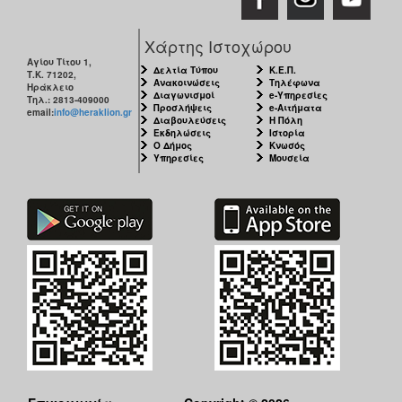
Χάρτης Ιστοχώρου
Αγίου Τίτου 1,
Δελτία Τύπου
Κ.Ε.Π.
Τ.Κ. 71202,
Ανακοινώσεις
Τηλέφωνα
Ηράκλειο
Διαγωνισμοί
e-Υπηρεσίες
Τηλ.: 2813-409000
Προσλήψεις
e-Αιτήματα
email:
info@heraklion.gr
Διαβουλεύσεις
Η Πόλη
Εκδηλώσεις
Ιστορία
Ο Δήμος
Κνωσός
Υπηρεσίες
Μουσεία