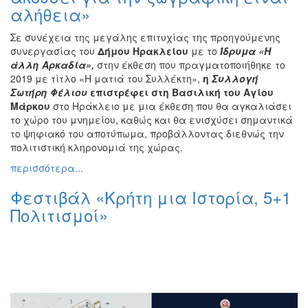
αλήθεια»
Εκθέσεις
Εκδηλώσεις
Σε συνέχεια της μεγάλης επιτυχίας της προηγούμενης
για
συνεργασίας του
Δήμου Ηρακλείου
με το
Ίδρυμα «Η
Παιδιά
άλλη Αρκαδία»,
στην έκθεση που πραγματοποιήθηκε το
2019 με τίτλο «Η ματιά του Συλλέκτη»,
η
Συλλογή
Άλλες
Σωτήρη Φέλιου
επιστρέφει στη Βασιλική του Αγίου
Εκδηλώσεις
Μάρκου
στο Ηράκλειο με μια έκθεση που θα αγκαλιάσει
το χώρο του μνημείου, καθώς και θα ενισχύσει σημαντικά
το ψηφιακό του αποτύπωμα, προβάλλοντας διεθνώς την
πολιτιστική κληρονομιά της χώρας.
Ο
περισσότερα...
ΤΟΠΟΣ
ΜΑΣ
Φεστιβάλ «Κρήτη μια Ιστορία, 5+1
Πολιτισμοί»
Ο
ΔΗΜΟΣ
ΠΟΛΙΤΙΣΜΟΣ
ΑΝΘΕΚΤΙΚΗ
ΠΟΛΗ