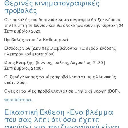
Θερινές κινηματογραφικές
Ζωγραφική
προβολές
Φωτογραφία
Οι προβολές του θερινού κινηματογράφου θα ξεκινήσουν
Τραγούδι
την Πέμπτη 16 Ιουνίου και θα ολοκληρωθούν την Κυριακή 24
Μουσική
Σεπτεμβρίου 2023.
Κινηματογράφος
Προβολές ταινιών: Καθημερινά
Χορός
Είσοδος: 3,5€ (Δεν περιλαμβάνονται τα έξοδα έκδοσης
ηλεκτρονικού εισιτηρίου)
Θέατρο
Ώρες Έναρξης: (Ιούνιος, Ιούλιος, Αύγουστος 21:30 |
Παζάρι
Σεπτέμβριος 21:00)
Ειδών
Οι ξενόγλωσσες ταινίες προβάλλονται με ελληνικούς
Συνέδρια
υπότιτλους.
Ημερίδες
Όλες οι ταινίες προβάλλονται σε ψηφιακή μορφή (DCP).
-
Διημερίδες
περισσότερα...
Σεμινάρια-
Εικαστική Έκθεση «Ένα βλέμμα
Διαλέξεις-
που σας λέει ότι όσα έχετε
Ομιλίες
ακούσει για την ζωγραφική είναι
Διάφορες