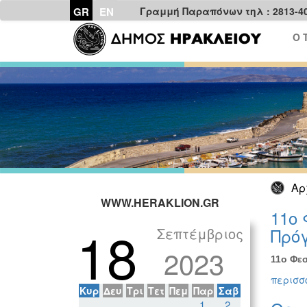
GR
EN
Γραμμή Παραπόνων τηλ : 2813-4
Ο 
Αρ
WWW.HERAKLION.GR
11ο 
18
Σεπτέμβριος
Πρόγ
2023
11ο Φεσ
περισσό
Κυρ
Δευ
Τρι
Τετ
Πεμ
Παρ
Σαβ
1
2