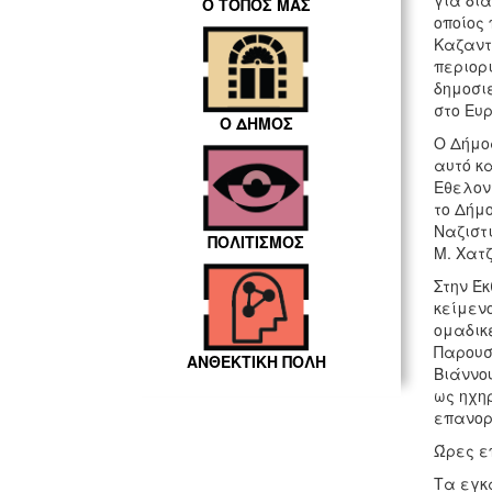
για δι
Ο ΤΟΠΟΣ ΜΑΣ
οποίος
Καζαντζ
περιορι
δημοσι
στο Ευρ
Ο ΔΗΜΟΣ
Ο Δήμος
αυτό κα
Εθελον
το Δήμ
Ναζιστι
ΠΟΛΙΤΙΣΜΟΣ
Μ. Χατ
Στην Έ
κείμεν
ομαδικ
Παρουσ
ΑΝΘΕΚΤΙΚΗ ΠΟΛΗ
Βιάννου
ως ηχη
επανορ
Ώρες επ
Τα εγκα