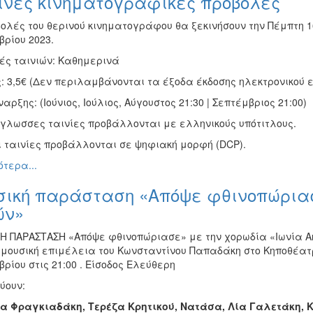
ινές κινηματογραφικές προβολές
ολές του θερινού κινηματογράφου θα ξεκινήσουν την Πέμπτη 16
βρίου 2023.
ές ταινιών: Καθημερινά
: 3,5€ (Δεν περιλαμβάνονται τα έξοδα έκδοσης ηλεκτρονικού ε
αρξης: (Ιούνιος, Ιούλιος, Αύγουστος 21:30 | Σεπτέμβριος 21:00)
όγλωσσες ταινίες προβάλλονται με ελληνικούς υπότιτλους.
ι ταινίες προβάλλονται σε ψηφιακή μορφή (DCP).
τερα...
σική παράσταση «Απόψε φθινοπώριασ
ών»
Η ΠΑΡΑΣΤΑΣΗ «Απόψε φθινοπώριασε» με την χορωδία «Ιωνία Α
ν μουσική επιμέλεια του Κωνσταντίνου Παπαδάκη στο Κηποθέατ
ρίου στις 21:00 . Είσοδος Ελεύθερη
ύουν:
α Φραγκιαδάκη, Τερέζα Κρητικού, Νατάσα, Λία Γαλετάκη, Κ