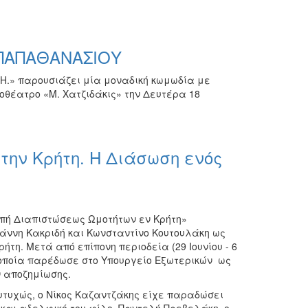
-ΠΑΠΑΘΑΝΑΣΙΟΥ
Η.» παρουσιάζει μία μοναδική κωμωδία με
θέατρο «Μ. Χατζιδάκις» την Δευτέρα 18
στην Κρήτη. Η Διάσωση ενός
ροπή Διαπιστώσεως Ωμοτήτων εν Κρήτη»
άννη Κακριδή και Κωνσταντίνο Κουτουλάκη ως
ήτη. Μετά από επίπονη περιοδεία (29 Ιουνίου - 6
 οποία παρέδωσε στο Υπουργείο Εξωτερικών ως
ν αποζημίωσης.
Ευτυχώς, ο Νίκος Καζαντζάκης είχε παραδώσει