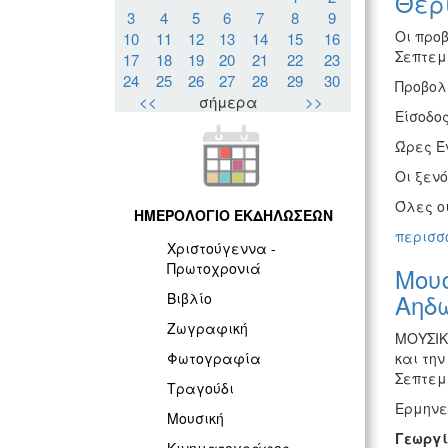
Θερ
3
4
5
6
7
8
9
Οι προβ
10
11
12
13
14
15
16
Σεπτεμ
17
18
19
20
21
22
23
24
25
26
27
28
29
30
Προβολ
<<
σήμερα
>>
Είσοδος
Ώρες Έν
Οι ξεν
Όλες ο
ΗΜΕΡΟΛΟΓΙΟ ΕΚΔΗΛΩΣΕΩΝ
περισσό
Χριστούγεννα -
Πρωτοχρονιά
Μου
Αηδ
Βιβλίο
Ζωγραφική
ΜΟΥΣΙΚ
και τη
Φωτογραφία
Σεπτεμβ
Τραγούδι
Ερμηνε
Μουσική
Γεωργί