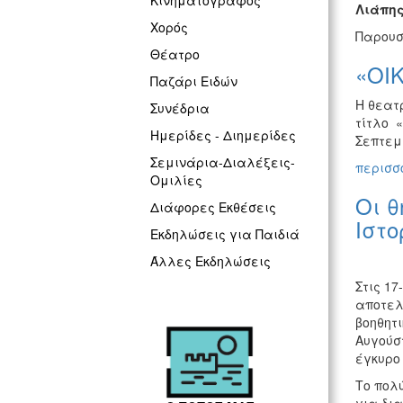
Κινηματογράφος
Λιάπης
Χορός
Παρουσ
Θέατρο
«ΟΙ
Παζάρι Ειδών
Η θεατ
Συνέδρια
τίτλο 
Ημερίδες - Διημερίδες
Σεπτεμβ
Σεμινάρια-Διαλέξεις-
περισσό
Ομιλίες
Οι θ
Διάφορες Εκθέσεις
Ιστο
Εκδηλώσεις για Παιδιά
Άλλες Εκδηλώσεις
Στις 1
αποτελ
βοηθητι
Αυγούσ
έγκυρο
Το πολ