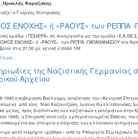
, Ηρακλής Φαραζάκης
ιάζει ο Γιώργος Χιντηράκης
ΚΟΣ ΕΝΟΧΗΣ» ή «ΡΑΟΥΣ» των ΡΕΠΠΑ 
ρική ομάδα «ΤΕΣ4ΕΡΑ» σε συνεργασία με την ομάδα «Ε.Κ.ΘΕ.Σ.
«ΟΙΚΟΣ ΕΝΟΧΗΣ» ή «ΡΑΟΥΣ» των ΡΕΠΠΑ -ΠΑΠΑΘΑΝΑΣΙΟΥ στο Κηπο
ρίου στις 21:30 με γενική είσοδο 10€
τερα...
ηριωδίες της Ναζιστικής Γερμανίας 
ρικού Αρχείου
7-6-1945 η κυβέρνηση Βούλγαρη, συνέστησε την «Κεντρική Επιτ
ούμενη από τους Νίκο Καζαντζάκη, Ιωάννη Καλλιτσουνάκη, Ιω
κό μέλος, προς διαπίστωση των ναζιστικών εγκλημάτων στην Κρ
του 1945), η Επιτροπή συνέταξε εμπεριστατωμένη Έκθεση, την
 ντοκουμέντο και στοιχείο ενίσχυσης των ελληνικών αιτημάτω
ύτιμο αυτό τεκμήριο «χάθηκε» από το Υπουργείο Εξωτερικών. 