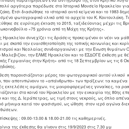
ατύπωση παρατηρήσεων ένα αντίγραφό της στον Κρητικό λόγιο 
 πολύ αργότερα παρέδωσε στο Ιστορικό Μουσείο Ηρακλείου γι
άκη. Έτσι διασώθηκε το ιστορικό αυτό κείμενο και το 1983 δη
σμένο φωτογραφικό υλικό από το αρχείο του Κ. Κουτουλάκη. Τ
εύθηκε σε ευρύτερη έκταση το 2015, ταξιδεύοντας μέχρι τις Β
ωκοινοβούλιο «75 χρόνια από τη Μάχη της Κρήτης».
 Ηρακλείου συνεχίζει τις δράσεις προκειμένου οι νέοι να μάθο
ι με σκοπό την ευαισθητοποίηση της τοπικής κοινωνίας και κυ
τισμού και Νεολαίας συνδιοργανώνει με την Ένωση θυμάτων Ο
ο Μαλεβιζίου, την ΕΛΜΕ Ηρακλείου και το ΕΣΔΟΓΕ έκθεση με θέ
κής Γερμανίας στην Κρήτη» από τις 18 Σεπτεμβρίου ως τις 6 
ζηδάκης.
κθεση παρουσιάζονται μέρος του φωτογραφικού αυτού υλικού
ο, που αποτυπώνουν το «απάνθρωπο» των πράξεων: τα καμένα χ
ές εκτελέσεις αμάχων, τις μαυροφορεμένες γυναίκες, τα ρα
ιάζονται στο κοινό του Ηρακλείου με την ευκαιρία της 80ης ε
 και της Δ. Ιεράπετρας, ως τιμή στους νεκρούς, ως όπλο απέν
ρό μήνυμα κατά του φασισμού, ως ώθηση στον ιερό αγώνα διε
θώσεων.
ίσκεψης : 09.00-13.00 & 18.00-21.00 τις καθημερινές.
ίνια της έκθεσης θα γίνουν στις 19/9/2023 στις 7.30 μμ