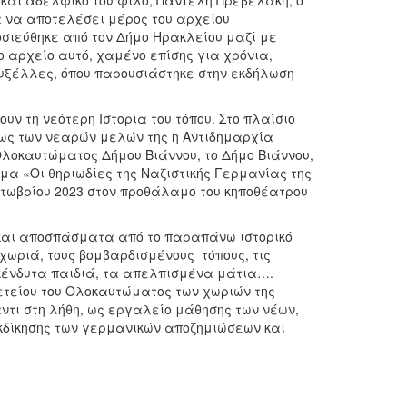
και αδελφικό του φίλο, Παντελή Πρεβελάκη, ο
α να αποτελέσει μέρος του αρχείου
μοσιεύθηκε από τον Δήμο Ηρακλείου μαζί με
ο αρχείο αυτό, χαμένο επίσης για χρόνια,
ρυξέλλες, όπου παρουσιάστηκε στην εκδήλωση
υν τη νεότερη Ιστορία του τόπου. Στο πλαίσιο
ρίως των νεαρών μελών της η Αντιδημαρχία
λοκαυτώματος Δήμου Βιάννου, το Δήμο Βιάννου,
μα «Οι θηριωδίες της Ναζιστικής Γερμανίας της
Οκτωβρίου 2023 στον προθάλαμο του κηποθέατρου
 και αποσπάσματα από το παραπάνω ιστορικό
ωριά, τους βομβαρδισμένους τόπους, τις
κένδυτα παιδιά, τα απελπισμένα μάτια….
πετείου του Ολοκαυτώματος των χωριών της
αντι στη λήθη, ως εργαλείο μάθησης των νέων,
κδίκησης των γερμανικών αποζημιώσεων και