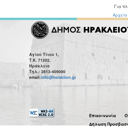
Για πλ
Αρχείο
Αγίου Τίτου 1,
Τ.Κ. 71202,
Ηράκλειο
Τηλ.: 2813-409000
email:
info@heraklion.gr
Επικοινωνία
Ό
Δήλωση Προσβασ