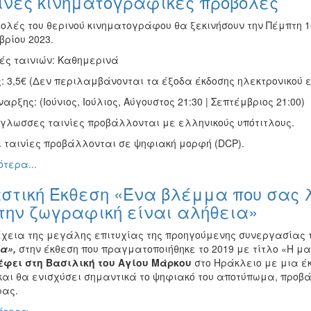
ινές κινηματογραφικές προβολές
ολές του θερινού κινηματογράφου θα ξεκινήσουν την Πέμπτη 16
βρίου 2023.
ές ταινιών: Καθημερινά
: 3,5€ (Δεν περιλαμβάνονται τα έξοδα έκδοσης ηλεκτρονικού ε
αρξης: (Ιούνιος, Ιούλιος, Αύγουστος 21:30 | Σεπτέμβριος 21:00)
όγλωσσες ταινίες προβάλλονται με ελληνικούς υπότιτλους.
ι ταινίες προβάλλονται σε ψηφιακή μορφή (DCP).
τερα...
στική Έκθεση «Ένα βλέμμα που σας λ
την ζωγραφική είναι αλήθεια»
έχεια της μεγάλης επιτυχίας της προηγούμενης συνεργασίας 
α»,
στην έκθεση που πραγματοποιήθηκε το 2019 με τίτλο «Η μα
έφει στη Βασιλική του Αγίου Μάρκου
στο Ηράκλειο με μια έκ
και θα ενισχύσει σημαντικά το ψηφιακό του αποτύπωμα, προβά
ρας.