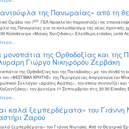
τερα...
αντούφλα της Πανωραίας» από τη θε
ΟΥ
ρική Ομάδα του 7
ΓΕΛ Ηρακλείου παρουσιάζει σε επανάληψη
φλα της Πανωραίας για το καλωσόρισμα της νέας σχολικής χρ
:00 Κηποθέατρο «Μάνος Χατζιδάκις» Ελεύθερη είσοδος (από Λ
τερα...
 μονοπάτια της Ορθοδοξίας και της 
 λυράρη Γιώργο Νικηφόρου Ζερβάκη
ονοπάτια της Ορθοδοξίας και της Πατάδοσης» με τον συνθέτη κ
ο του «ΦΕΣΤΙΒΑΛ ΚΡΗΤΗΣ» της Περιφέρειας διοργανώνεται Μία
ρωπικού Συλλόγου «Δράσις Αγάπης», την οποία συντονίζει και
 Καζαντζάκης» την Δευτέρα 11 Σεπτεμβρίου στις 20:30 Είσοδος
τερα...
αι καλά ξεμπερδέματα» του Γιάννη Ν
αστήρι Ζαρού
καλά ξεμπερδέματα» του Γιάννη Νιωτάκη. Από το Θεατρικό Ε