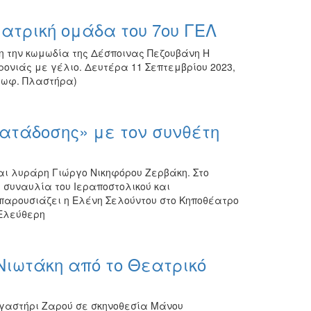
ατρική ομάδα του 7ου ΓΕΛ
 την κωμωδία της Δέσποινας Πεζουβάνη Η
ονιάς με γέλιο. Δευτέρα 11 Σεπτεμβρίου 2023,
εωφ. Πλαστήρα)
Πατάδοσης» με τον συνθέτη
αι λυράρη Γιώργο Νικηφόρου Ζερβάκη. Στο
 συναυλία του Ιεραποστολικού και
 παρουσιάζει η Ελένη Σελούντου στο Κηποθέατρο
 Ελεύθερη
ιωτάκη από το Θεατρικό
ργαστήρι Ζαρού σε σκηνοθεσία Μάνου