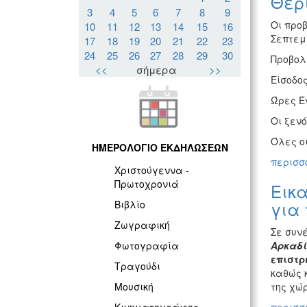
Θερ
3
4
5
6
7
8
9
Οι προβ
10
11
12
13
14
15
16
Σεπτεμ
17
18
19
20
21
22
23
24
25
26
27
28
29
30
Προβολ
<<
σήμερα
>>
Είσοδος
Ώρες Έν
Οι ξεν
Όλες ο
ΗΜΕΡΟΛΟΓΙΟ ΕΚΔΗΛΩΣΕΩΝ
περισσό
Χριστούγεννα -
Πρωτοχρονιά
Εικα
για 
Βιβλίο
Ζωγραφική
Σε συν
Αρκαδί
Φωτογραφία
επιστρ
Τραγούδι
καθώς 
της χώ
Μουσική