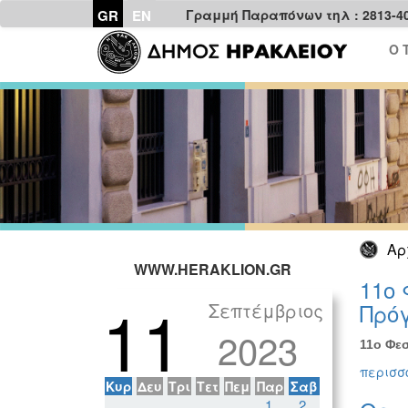
GR
EN
Γραμμή Παραπόνων τηλ : 2813-4
Ο 
Αρ
WWW.HERAKLION.GR
11ο 
11
Σεπτέμβριος
Πρόγ
2023
11ο Φεσ
περισσό
Κυρ
Δευ
Τρι
Τετ
Πεμ
Παρ
Σαβ
1
2