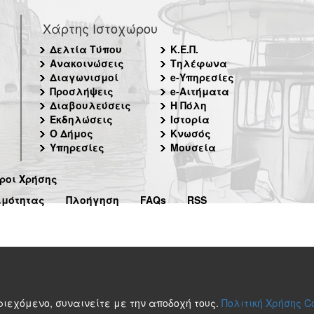
Χάρτης Ιστοχώρου
Δελτία Τύπου
Κ.Ε.Π.
Ανακοινώσεις
Τηλέφωνα
Διαγωνισμοί
e-Υπηρεσίες
Προσλήψεις
e-Αιτήματα
Διαβουλεύσεις
Η Πόλη
Εκδηλώσεις
Ιστορία
Ο Δήμος
Κνωσός
Υπηρεσίες
Μουσεία
ροι Χρήσης
ιμότητας
Πλοήγηση
FAQs
RSS
περιεχόμενο, συναινείτε με την αποδοχή τους.
Πολιτική Χρήσης C