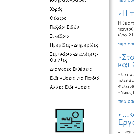
περισσό
Κινηματογράφος
Χορός
«Η π
Θέατρο
Η θεατ
Παζάρι Ειδών
παντού
ώρα 21
Συνέδρια
περισσό
Ημερίδες - Διημερίδες
Σεμινάρια-Διαλέξεις-
«Στα
Ομιλίες
και
Διάφορες Εκθέσεις
«Στα μ
Εκδηλώσεις για Παιδιά
πλαίσι
Φιλανθ
Άλλες Εκδηλώσεις
«Νίκος
περισσό
«…κ
Εργ
«…και 