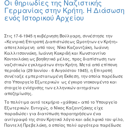
Οι θηριωδίες της Ναζιστικής
Ζωγραφική
Γερμανίας στην Κρήτη. Η Διάσωση
Φωτογραφία
ενός Ιστορικού Αρχείου
Τραγούδι
Μουσική
Στις 17-6-1945 η κυβέρνηση Βούλγαρη, συνέστησε την
Κινηματογράφος
«Κεντρική Επιτροπή Διαπιστώσεως Ωμοτήτων εν Κρήτη»
αποτελούμενη από τους Νίκο Καζαντζάκη, Ιωάννη
Χορός
Καλλιτσουνάκη, Ιωάννη Κακριδή και Κωνσταντίνο
Θέατρο
Κουτουλάκη ως βοηθητικό μέλος, προς διαπίστωση των
ναζιστικών εγκλημάτων στην Κρήτη. Μετά από επίπονη
Παζάρι
περιοδεία (29 Ιουνίου - 6 Αυγούστου 1945), η Επιτροπή
Ειδών
συνέταξε εμπεριστατωμένη Έκθεση, την οποία παρέδωσε
Συνέδρια
στο Υπουργείο Εξωτερικών ως έγκυρο ντοκουμέντο και
στοιχείο ενίσχυσης των ελληνικών αιτημάτων
Ημερίδες
αποζημίωσης.
-
Διημερίδες
Το πολύτιμο αυτό τεκμήριο «χάθηκε» από το Υπουργείο
Εξωτερικών. Ευτυχώς, ο Νίκος Καζαντζάκης είχε
Σεμινάρια-
παραδώσει για διατύπωση παρατηρήσεων ένα
Διαλέξεις-
αντίγραφό της στον Κρητικό λόγιο και αδελφικό του φίλο,
Ομιλίες
Παντελή Πρεβελάκη, ο οποίος πολύ αργότερα παρέδωσε
Διάφορες