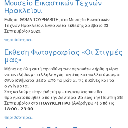
Μουσείο Εικαστικών Τεχνών
Ηρακλείου.
Έκθεση ΘΩΜΑ ΤΟΥΡΝΑΒΙΤΗ, στο Μουσείο Εικαστικών
Τεχνών Ηρακλείου. Εγκαίνεια έκθεσης Σάββατο 23
Σεπτεμβρίου 2023.
περισσότερα...
Έκθεση Φωτογραφίας «Οι Στιγμές
μας»
Μέσα σε όλη αυτή την οδύνη των γεγονότων ήρθε η ώρα
να αντλήσουμε αλληλεγγύη, αγάπη και πολλά όμορφα
συναισθήματα μέσα από τα μάτια, τις εικόνες και τα
αγγίγματα.
Σας καλούμε στην έκθεση φωτογραφίας που θα
πραγματοποιηθεί από την Δευτέρα 𝟮𝟱 έως την Πέμπτη 𝟮𝟴
Σεπτεμβρίου στο 𝝥𝝤𝝠𝝪𝝟𝝚𝝢𝝩𝝦𝝤 (Ανδρόγεω 4) από τις
𝟭𝟴:𝟬𝟬 - 𝟮𝟯:𝟬𝟬
περισσότερα...