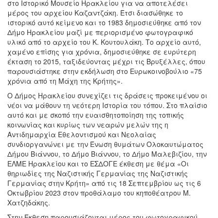
στο Ιστορικό Μουσείο Ηρακλείου για να αποτελέσει
Εκθέσεις
μέρος του αρχείου Καζαντζάκη. Έτσι διασώθηκε το
ιστορικό αυτό κείμενο και το 1983 δημοσιεύθηκε από τον
Εκδηλώσεις
Δήμο Ηρακλείου μαζί με περιορισμένο φωτογραφικό
για
υλικό από το αρχείο του Κ. Κουτουλάκη. Το αρχείο αυτό,
Παιδιά
χαμένο επίσης για χρόνια, δημοσιεύθηκε σε ευρύτερη
Άλλες
έκταση το 2015, ταξιδεύοντας μέχρι τις Βρυξέλλες, όπου
Εκδηλώσεις
παρουσιάστηκε στην εκδήλωση στο Ευρωκοινοβούλιο «75
χρόνια από τη Μάχη της Κρήτης».
Ο Δήμος Ηρακλείου συνεχίζει τις δράσεις προκειμένου οι
νέοι να μάθουν τη νεότερη Ιστορία του τόπου. Στο πλαίσιο
αυτό και με σκοπό την ευαισθητοποίηση της τοπικής
Ο
ΤΟΠΟΣ
κοινωνίας και κυρίως των νεαρών μελών της η
ΜΑΣ
Αντιδημαρχία Εθελοντισμού και Νεολαίας
συνδιοργανώνει με την Ένωση θυμάτων Ολοκαυτώματος
Ο
Δήμου Βιάννου, το Δήμο Βιάννου, το Δήμο Μαλεβιζίου, την
ΔΗΜΟΣ
ΕΛΜΕ Ηρακλείου και το ΕΣΔΟΓΕ έκθεση με θέμα «Οι
θηριωδίες της Ναζιστικής Γερμανίας της Ναζιστικής
ΠΟΛΙΤΙΣΜΟΣ
Γερμανίας στην Κρήτη» από τις 18 Σεπτεμβρίου ως τις 6
Οκτωβρίου 2023 στον προθάλαμο του κηποθέατρου Μ.
Χατζηδάκης.
ΑΝΘΕΚΤΙΚΗ
ΠΟΛΗ
Στην Έκθεση παρουσιάζονται μέρος του φωτογραφικού