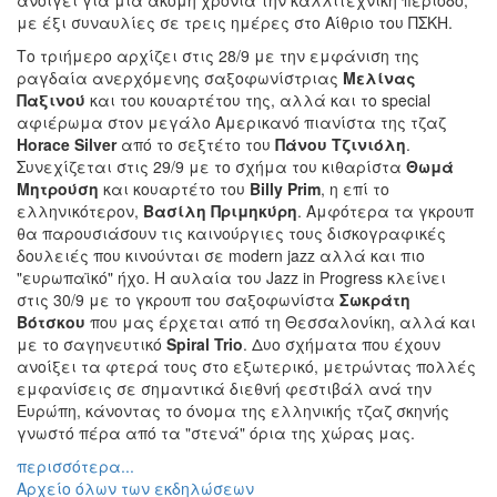
με έξι συναυλίες σε τρεις ημέρες στο Αίθριο του ΠΣΚΗ.
Το τριήμερο αρχίζει στις 28/9 με την εμφάνιση της
ραγδαία ανερχόμενης σαξοφωνίστριας
Μελίνας
Παξινού
και του κουαρτέτου της, αλλά και το special
αφιέρωμα στον μεγάλο Αμερικανό πιανίστα της τζαζ
Horace Silver
από το σεξτέτο του
Πάνου Τζινιόλη
.
Συνεχίζεται στις 29/9 με το σχήμα του κιθαρίστα
Θωμά
Μητρούση
και κουαρτέτο του
Billy Prim
, η επί το
ελληνικότερον,
Βασίλη Πριμηκύρη
. Αμφότερα τα γκρουπ
θα παρουσιάσουν τις καινούργιες τους δισκογραφικές
δουλειές που κινούνται σε modern jazz αλλά και πιο
"ευρωπαϊκό" ήχο. Η αυλαία του Jazz in Progress κλείνει
στις 30/9 με το γκρουπ του σαξοφωνίστα
Σωκράτη
Βότσκου
που μας έρχεται από τη Θεσσαλονίκη, αλλά και
με το σαγηνευτικό
Spiral Trio
. Δυο σχήματα που έχουν
ανοίξει τα φτερά τους στο εξωτερικό, μετρώντας πολλές
εμφανίσεις σε σημαντικά διεθνή φεστιβάλ ανά την
Ευρώπη, κάνοντας το όνομα της ελληνικής τζαζ σκηνής
γνωστό πέρα από τα "στενά" όρια της χώρας μας.
περισσότερα...
Αρχείο όλων των εκδηλώσεων