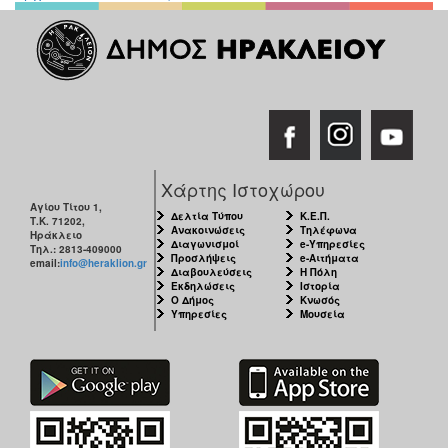
Χάρτης Ιστοχώρου
Αγίου Τίτου 1,
Δελτία Τύπου
Κ.Ε.Π.
Τ.Κ. 71202,
Ανακοινώσεις
Τηλέφωνα
Ηράκλειο
Διαγωνισμοί
e-Υπηρεσίες
Τηλ.: 2813-409000
Προσλήψεις
e-Αιτήματα
email:
info@heraklion.gr
Διαβουλεύσεις
Η Πόλη
Εκδηλώσεις
Ιστορία
Ο Δήμος
Κνωσός
Υπηρεσίες
Μουσεία