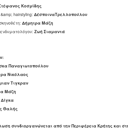
Στέφανος Κοσμίδης
&amp; hairstyling:
ΔέσποιναΤρελλοπούλου
 σκηνοθέτη:
Δήμητρα Μάζη
 ενδυματολόγου:
Ζωή Σιαμαντά
ν:
σκα Παναγιωτοπούλου
ύρα Νικόλαος
μιαν Τιγκραν
ρα Μάζη
 Δίγκα
ς Θαλής
λωση συνδιοργανώνεται από την Περιφέρεια Κρήτης και στη