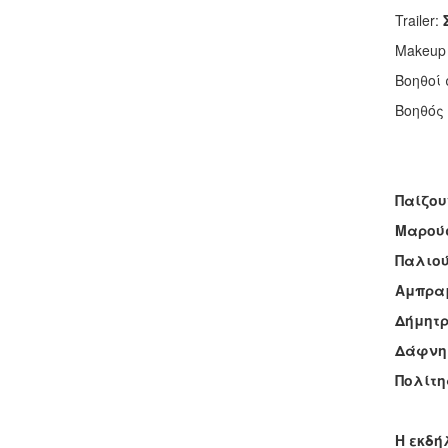
Trailer:
Makeup 
Βοηθοί
Βοηθός
Παίζου
Μαρού
Παλιο
Αμπρα
Δήμητ
Δάφνη
Πολίτη
Η εκδή