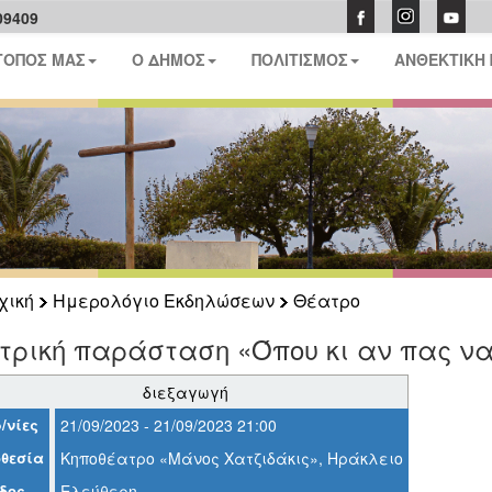
09409
ΤΟΠΟΣ ΜΑΣ
Ο ΔΗΜΟΣ
ΠΟΛΙΤΙΣΜΟΣ
ΑΝΘΕΚΤΙΚΗ
χική
Ημερολόγιο Εκδηλώσεων
Θέατρο
τρική παράσταση «Όπου κι αν πας να
διεξαγωγή
/νίες
21/09/2023 - 21/09/2023 21:00
θεσία
Κηποθέατρο «Μάνος Χατζιδάκις», Ηράκλειο
δος
Ελεύθερη