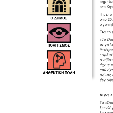
σημείω
στο Κη
Η μετα
Ο ΔΗΜΟΣ
από 20
αγαπήθ
Για το
«
Το Όπο
μεγάλο 
ΠΟΛΙΤΙΣΜΟΣ
θεάτρο
καρδιά
ανέβασ
έχεις φ
εσύ έχ
ΑΝΘΕΚΤΙΚΗ ΠΟΛΗ
μέλος α
έγραψες
Λίγα λ
Το «Όπ
ξετυλίγ
δικτατο