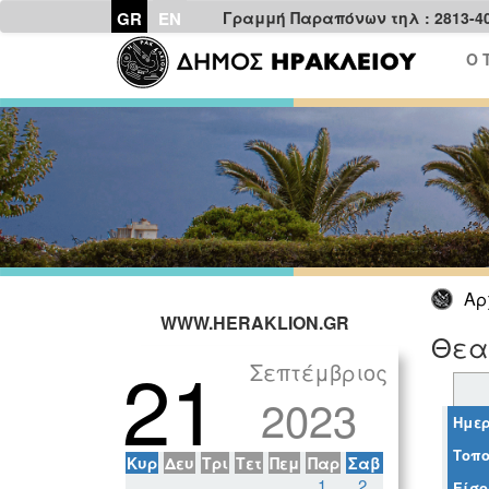
GR
EN
Γραμμή Παραπόνων τηλ : 2813-4
Ο 
Αρ
WWW.HERAKLION.GR
Θεα
21
Σεπτέμβριος
2023
Ημερ
Τοπο
Κυρ
Δευ
Τρι
Τετ
Πεμ
Παρ
Σαβ
1
2
Είσο