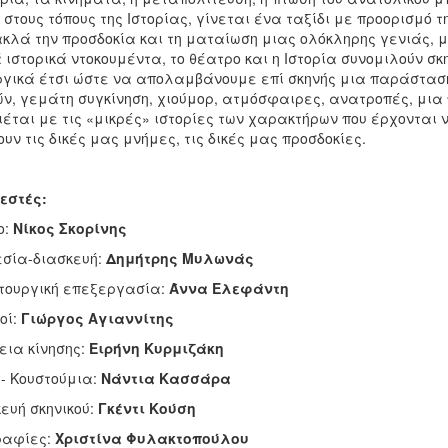
στους τόπους της Ιστορίας, γίνεται ένα ταξίδι με προορισμό 
κλά την προσδοκία και τη ματαίωση μιας ολόκληρης γενιάς, μ
 ιστορικά ντοκουμέντα, το θέατρο και η Ιστορία συνομιλούν σ
ργικά έτσι ώστε να απολαμβάνουμε επί σκηνής μια παράστα
ών, γεμάτη συγκίνηση, χιούμορ, ατμόσφαιρες, ανατροπές, μια
έται με τις «μικρές» ιστορίες των χαρακτήρων που έρχονται 
υν τις δικές μας μνήμες, τις δικές μας προσδοκίες.
εστές:
ο:
Νίκος Σκορίνης
εσία-διασκευή:
Δημήτρης Μυλωνάς
ουργική επεξεργασία:
Άννα Ελεφάντη
οί:
Γιώργος Αγιαννίτης
εια κίνησης:
Ειρήνη Κυρμιζάκη
ά- Κουστούμια:
Νάντια Κασσάρα
ευή σκηνικού:
Γκέντι Κούση
ραφίες:
Χριστίνα Φυλακτοπούλου