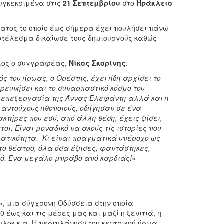
συγκεκριμένα στις
21 Σεπτεμβρίου
στο
Ηράκλειο
ατος το οποίο έως σήμερα έχει πουλήσει πάνω
ποτέλεσμα δικαίωσε τους δημιουργούς καθώς
διος ο συγγραφέας,
Νίκος Σκορίνης
:
ς του ήρωας, ο Ορέστης, έχει ήδη αρχίσει το
ερευνήσει και το συναρπαστικό κόσμο του
ή επεξεργασία της Άννας Ελεφάντη αλλά και η
λαντούχους ηθοποιούς, οδήγησαν σε ένα
τήρες που εσύ, από άλλη θέση, έχεις ζήσει,
οι. Είναι μοναδικό να ακούς τις ιστορίες που
ματικότητα. Κι είναι πραγματικά υπέροχο ως
στο θέατρο, όλα όσα έζησες, φαντάστηκες,
ινό. Ένα μεγάλο μπράβο από καρδιάς!
»
», μια σύγχρονη Οδύσσεια στην οποία
 έως και τις μέρες μας και μαζί η ξενιτιά, η
πλοκ κ.α. Η περιπλάνηση του κεντρικού ήρωα