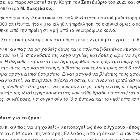
σε, θα παρουσιαστεί στην Κρήτη τον Σεπτέμβριο του 2023 και 
ποθέατρο
Μ. Χατζιδάκις
.
φορά του συγκλονιστικού και πολυδιάστατου αυτού μυθιστορήμ
.000 αντίτυπα, ήταν μια αληθινή πρόκληση, το σκηνικό όμως α
ηκε από την πρώτη στιγμή από το θεατρόφιλο κοινό.
 εξαιρετικά ενδιαφέρον αυτό θεατρικό εγχείρημα έγραψε ο ί
υ κι αν πας να μη χαθείς όπως και ο πολυταξιδεμένος κεντρικό
του ταξίδι στον κόσμο της λογοτεχνίας και ήρθε η ώρα να εξ
υ. Η σκηνοθετική ματιά του Δημήτρη Μυλωνά, η δραματουργικ
 της ίδιας της παράστασης, ο θίασος αποτελούμενος από 6 τα
μα πραγματικά θαυμάσιο. Είναι μαγικό να βλέπεις τους χαρακ
ανταστεί, να παίρνουν σάρκα κι οστά, να γίνονται τρισδιάστατ
εις συνθέσει στο χαρτί, να εκφέρονται με τόση αγάπη κι ευρη
υτής της ιδιαίτερης κοινότητας που κάθε βράδυ συναντιέται 
, συνέθεσες, να συγκινούν το ίδιο έντονα και το υπόλοιπο κο
όγια για το έργο:
ου κι αν πας να μη χαθείς» λειτουργεί ως ένα σύγχρονο «έπος
εται η Ιστορία της νεότερης Ελλάδας από τη δεκαετία του 1950
ρία, τα κινήματα, η μεταπολίτευση, η πτώση του ανατολικού μ