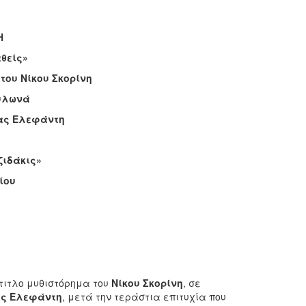
Η
αθείς»
του Νίκου Σκορίνη
Μυλωνά
νας Ελεφάντη
ζιδάκις»
ίου
ότιτλο μυθιστόρημα του
Νίκου Σκορίνη
, σε
ς Ελεφάντη
, μετά την τεράστια επιτυχία που