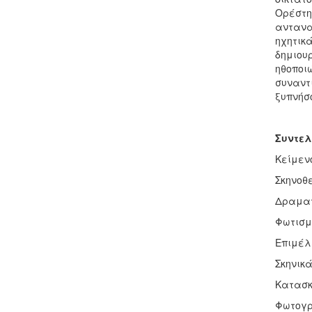
Ορέστη 
αντανα
ηχητικά
δημιου
ηθοποι
συναντι
ξυπνήσο
Συντελ
Κείμεν
Σκηνοθ
Δραματ
Φωτισμ
Επιμέλ
Σκηνικ
Κατασκ
Φωτογ