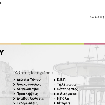
.
Καλλιτεχ
Χάρτης Ιστοχώρου
Δελτία Τύπου
Κ.Ε.Π.
Ανακοινώσεις
Τηλέφωνα
Διαγωνισμοί
e-Υπηρεσίες
Προσλήψεις
e-Αιτήματα
Διαβουλεύσεις
Η Πόλη
Εκδηλώσεις
Ιστορία