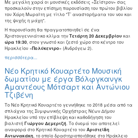
Με μεγάλη χαρά οι μουσικές εκδόσεις «Σείστρον» σας
προσκαλούν στην επίσημη παρουσίαση του πρώτου βιβλίου
του Χάρη Μωραϊτη με τίτλο "Τ’ αναστορήματα του νου και
της ψυχής η μάχη".
Η παρουσίαση θα πραγματοποιηθεί σε ένα
Χριστουγεννιάτικο κλίμα την
Τετάρτη 20 Δεκεμβρίου
και
ώρα 19:30
, στον γνωστό και ζεστό χώρο στο κέντρο του
Ηρακλείου «
Πολύκεντρο
» (Ανδρόγεω 2).
περισσότερα...
Νέο Κρητικό Κουαρτέτο Μουσική
δωματίου με έργα Βόλφγκανγκ
Αμαντέους Μότσαρτ και Αντώνιου
Τζιβένη
Το Νέο Κρητικό Κουαρτέτο γεννήθηκε το 2018 μέσα από τα
σπλάχνα της Συμφωνικής Ορχήστρας Νέων Δήμου
Ηρακλείου υπό την επίβλεψη και καθοδήγηση του
βιολιστή
Γιώργου Δεμερτζή
. Το όνομά του αποτελεί
αναφορά στο Κρητικό Κουαρτέτο του
Αριστείδη
Αντωνακάκη
, το οποίο δραστηριοποιήθηκε στο Ηράκλειο