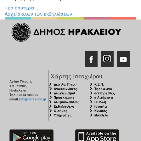
περισσότερα...
Αρχείο όλων των εκδηλώσεων
Χάρτης Ιστοχώρου
Αγίου Τίτου 1,
Δελτία Τύπου
Κ.Ε.Π.
Τ.Κ. 71202,
Ανακοινώσεις
Τηλέφωνα
Ηράκλειο
Διαγωνισμοί
e-Υπηρεσίες
Τηλ.: 2813-409000
Προσλήψεις
e-Αιτήματα
email:
info@heraklion.gr
Διαβουλεύσεις
Η Πόλη
Εκδηλώσεις
Ιστορία
Ο Δήμος
Κνωσός
Υπηρεσίες
Μουσεία