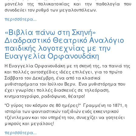
μοντέλο της πολυκατοικίας και την παθολογία που
Διάφορες
συνοδεύει τον ρυθμό των μεγαλουπόλεων.
Εκθέσεις
περισσότερα...
Εκδηλώσεις
για
«Βιβλία πάνω στη Σκηνή»
Παιδιά
Διαδραστικό Θεατρικό Αναλόγιο
Άλλες
παιδικής λογοτεχνίας με την
Εκδηλώσεις
Ευαγγελία Ορφανουδάκη
Η Ευαγγελία Ορφανουδάκη με τη σκηνή της, τα πανιά της
και πολλές αυτοσχέδιες ιδέες επιλέγει, για το πρώτο
Σάββατο του Δεκέμβρη, ένα από τα κλασικά
Ο
ΤΟΠΟΣ
μυθιστορήματα του Ιούλιου Βερν. Ένα μυθιστόρημα που
ΜΑΣ
έχει γνωρίσει πολλές διασκευές σε τηλεόραση,
κινηματογράφο, ραδιόφωνο, θέατρο!
Ο
"Ο γύρος του κόσμου σε 80 ημέρες!" Γραμμένη το 1871, η
ΔΗΜΟΣ
ιστορία των φανταστικών ταξιδιών ενός εκκεντρικού
τζέντλεμαν και του υπηρέτη του, συνεχίζει να γοητεύει
ΠΟΛΙΤΙΣΜΟΣ
μικρούς και μεγάλους!
περισσότερα...
ΑΝΘΕΚΤΙΚΗ