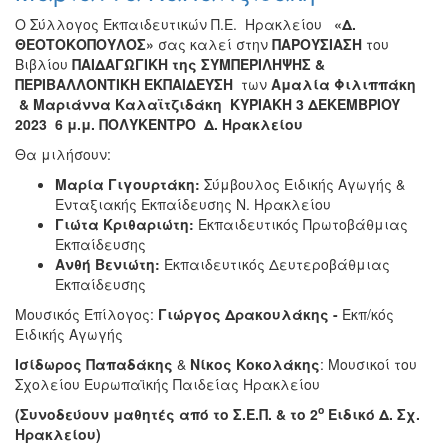
Ο Σύλλογος Εκπαιδευτικών Π.Ε. Ηρακλείου
«Δ.
ΘΕΟΤΟΚΟΠΟΥΛΟΣ»
σας καλεί στην
ΠΑΡΟΥΣΙΑΣΗ
του
Βιβλίου
ΠΑΙΔΑΓΩΓΙΚΗ της ΣΥΜΠΕΡΙΛΗΨΗΣ &
ΠΕΡΙΒΑΛΛΟΝΤΙΚΗ ΕΚΠΑΙΔΕΥΣΗ
των
Αμαλία Φιλιππάκη
&
Μαριάννα Καλαϊτζιδάκη ΚΥΡΙΑΚΗ
3
Δ
EKEMB
Ρ
IOY
2023 6 μ.μ.
ΠΟΛΥΚΕΝΤΡΟ Δ. Ηρακλείου
Θα μιλήσουν:
Μαρία Γιγουρτάκη:
Σύμβουλος Ειδικής Αγωγής &
Ενταξιακής Εκπαίδευσης Ν. Ηρακλείου
Γιώτα Κριθαριώτη:
Εκπαιδευτικός Πρωτοβάθμιας
Εκπαίδευσης
Ανθή Βενιώτη:
Εκπαιδευτικός Δευτεροβάθμιας
Εκπαίδευσης
Μουσικός Επίλογος:
Γιώργος Δρακουλάκης -
Εκπ/κός
Ειδικής Αγωγής
Ισίδωρος Παπαδάκης
&
Νίκος Κοκολάκης
: Μουσικοί του
Σχολείου Ευρωπαϊκής Παιδείας Ηρακλείου
ο
(Συνοδεύουν μαθητές από το Σ.Ε.Π. & το 2
Ειδικό Δ. Σχ.
Ηρακλείου)