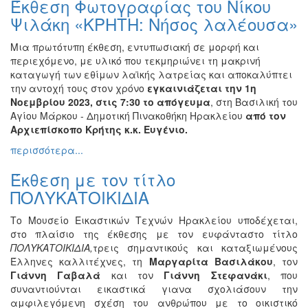
Έκθεση Φωτογραφίας του Νίκου
Βιβλίο
Ψιλάκη «ΚΡΗΤΗ: Νήσος λαλέουσα»
Ζωγραφική
Μια πρωτότυπη έκθεση, εντυπωσιακή σε μορφή και
Φωτογραφία
περιεχόμενο, με υλικό που τεκμηριώνει τη μακρινή
Τραγούδι
καταγωγή των εθίμων λαϊκής λατρείας και αποκαλύπτει
την αντοχή τους στον χρόνο
εγκαινιάζεται την 1η
Μουσική
Νοεμβρίου 2023, στις 7:30 το απόγευμα
, στη Βασιλική του
Κινηματογράφος
Αγίου Μάρκου - Δημοτική Πινακοθήκη Ηρακλείου
από τον
Αρχιεπίσκοπο Κρήτης κ.κ. Ευγένιο.
Χορός
περισσότερα...
Θέατρο
Παζάρι
Έκθεση με τον τίτλο
Ειδών
ΠΟΛΥΚΑΤΟΙΚΙΔΙΑ
Συνέδρια
Το Μουσείο Εικαστικών Τεχνών Ηρακλείου υποδέχεται,
Ημερίδες
στο πλαίσιο της έκθεσης με τον ευφάνταστο τίτλο
-
ΠΟΛΥΚΑΤΟΙΚΙΔΙΑ,
τρεις σημαντικούς και καταξιωμένους
Διημερίδες
Έλληνες καλλιτέχνες, τη
Μαργαρίτα Βασιλάκου
, τον
Σεμινάρια-
Γιάννη Γαβαλά
και τον
Γιάννη Στεφανάκι
, που
Διαλέξεις-
συναντιούνται εικαστικά γιανα σχολιάσουν την
Ομιλίες
αμφιλεγόμενη σχέση του ανθρώπου με το οικιστικό