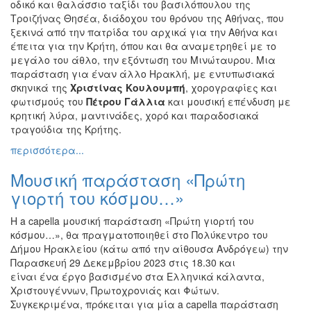
οδικό και θαλάσσιο ταξίδι του βασιλόπουλου της
Τροιζήνας Θησέα, διάδοχου του θρόνου της Αθήνας, που
ξεκινά από την πατρίδα του αρχικά για την Αθήνα και
έπειτα για την Κρήτη, όπου και θα αναμετρηθεί με το
μεγάλο του άθλο, την εξόντωση του Μινώταυρου. Μια
παράσταση για έναν άλλο Ηρακλή, με εντυπωσιακά
σκηνικά της
Χριστίνας Κουλουμπή
, χορογραφίες και
φωτισμούς του
Πέτρου Γάλλια
και μουσική επένδυση με
κρητική λύρα, μαντινάδες, χορό και παραδοσιακά
τραγούδια της Κρήτης.
περισσότερα...
Μουσική παράσταση «Πρώτη
γιορτή του κόσμου…»
Η a capella μουσική παράσταση «Πρώτη γιορτή του
κόσμου…», θα πραγματοποιηθεί στο Πολύκεντρο του
Δήμου Ηρακλείου (κάτω από την αίθουσα Ανδρόγεω) την
Παρασκευή 29 Δεκεμβρίου 2023 στις 18.30 και
είναι ένα έργο βασισμένο στα Ελληνικά κάλαντα,
Χριστουγέννων, Πρωτοχρονιάς και Φώτων.
Συγκεκριμένα, πρόκειται για μία a capella παράσταση