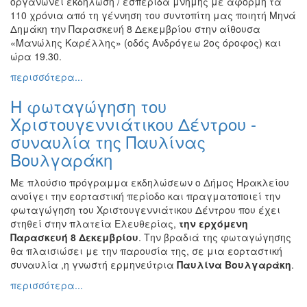
οργανώνει εκδήλωση / εσπερίδα μνήμης με αφορμή τα
110 χρόνια από τη γέννηση του συντοπίτη μας ποιητή Μηνά
Δημάκη την Παρασκευή 8 Δεκεμβρίου στην αίθουσα
«Μανώλης Καρέλλης» (οδός Ανδρόγεω 2ος όροφος) και
ώρα 19.30.
περισσότερα...
H φωταγώγηση του
Χριστουγεννιάτικου Δέντρου -
συναυλία της Παυλίνας
Βουλγαράκη
Με πλούσιο πρόγραμμα εκδηλώσεων ο Δήμος Ηρακλείου
ανοίγει την εορταστική περίοδο και πραγματοποιεί την
φωταγώγηση του Χριστουγεννιάτικου Δέντρου που έχει
στηθεί στην πλατεία Ελευθερίας,
την ερχόμενη
Παρασκευή 8 Δεκεμβρίου
. Την βραδιά της φωταγώγησης
θα πλαισιώσει με την παρουσία της, σε μια εορταστική
συναυλία ,η γνωστή ερμηνεύτρια
Παυλίνα Βουλγαράκη
.
περισσότερα...