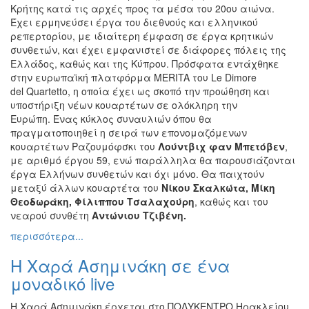
Κρήτης κατά τις αρχές προς τα μέσα του 20ου αιώνα.
Έχει ερμηνεύσει έργα του διεθνούς και ελληνικού
ρεπερτορίου, με ιδιαίτερη έμφαση σε έργα κρητικών
συνθετών, και έχει εμφανιστεί σε διάφορες πόλεις της
Ελλάδος, καθώς και της Κύπρου. Πρόσφατα εντάχθηκε
στην ευρωπαϊκή πλατφόρμα MERITA του Le Dimore
del Quartetto, η οποία έχει ως σκοπό την προώθηση και
υποστήριξη νέων κουαρτέτων σε ολόκληρη την
Ευρώπη. Ένας κύκλος συναυλιών όπου θα
πραγματοποιηθεί η σειρά των επονομαζόμενων
κουαρτέτων Ραζουμόφσκι του
Λούντβιχ φαν Μπετόβεν
,
με αριθμό έργου 59, ενώ παράλληλα θα παρουσιάζονται
έργα Ελλήνων συνθετών και όχι μόνο. Θα παιχτούν
μεταξύ άλλων κουαρτέτα του
Νίκου Σκαλκώτα, Μίκη
Θεοδωράκη, Φίλιππου Τσαλαχούρη
, καθώς και του
νεαρού συνθέτη
Αντώνιου Τζιβένη.
περισσότερα...
Η Χαρά Ασημινάκη σε ένα
μοναδικό live
Η Χαρά Ασημινάκη έρχεται στο ΠΟΛΥΚΕΝΤΡΟ Ηρακλείου