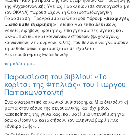
της Ψυχοκοινωνικής Υγείας Ηρακλείου (σε συνεργασία με
τον ΟΚΑΝΑ) παρουσιάζουν τη Θεατροπαιδαγωγική
Παράσταση - Προγράμματα Θεάτρου Φόρουμ
«Διαφυγές
…από κάθε εξάρτηση!»
, ειδικά για εκπαιδευτικούς,
γονείς, εφήβους, φοιτητές, επαγγελματίες υγείας και
ανθρωπιστικών και κοινωνικών σπουδών (ψυχολόγους,
κοινωνικούς λειτουργούς κ.λπ.), που θέλουν να γνωρίσουν
τη μέθοδο όπως εφαρμόζεται σε σχολεία
Δευτεροβάθμιας Εκπαίδευσης.
περισσότερα...
Παρουσίαση του βιβλίου: «Το
κορίτσι της Φτελιάς» του Γιώργου
Παπακωνσταντή
Ένα ανατρεπτικό κοινωνικό μυθιστόρημα. Μια διεισδυτική
ματιά στον κόσμο της σεξουαλικής, και όχι μόνο,
κακοποίησης της γυναίκας, και μαζί μια υπενθύμιση για
όσα αξίζουν να κατακτήσουν τον αληθινά βαρύ τίτλο
«όνειρο ζωής»…
Οι
Εκδόσεις Ραδάμανθυς
παρουσιάζουν το μυθιστόρημα