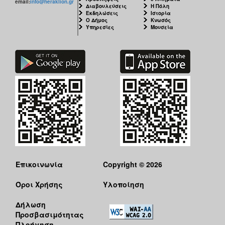
email:
info@heraklion.gr
Διαβουλεύσεις
Η Πόλη
Εκδηλώσεις
Ιστορία
Ο Δήμος
Κνωσός
Υπηρεσίες
Μουσεία
Επικοινωνία
Copyright © 2026
Όροι Χρήσης
Υλοποίηση
Δήλωση
Προσβασιμότητας
Πλοήγηση