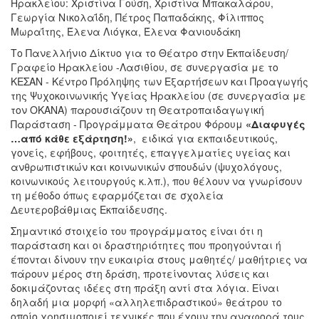
Ηρακλείου: Χριστίνα Γούση, Χριστίνα Μπακαλάρου,
Γεωργία Νικολαΐδη, Πέτρος Παπαδάκης, Φίλιππος
Μωραΐτης, Έλενα Λιόγκα, Έλενα Φανιουδάκη
Το Πανελλήνιο Δίκτυο για το Θέατρο στην Εκπαίδευση/
Γραφείο Ηρακλείου -Λασιθίου, σε συνεργασία με το
ΚΕΣΑΝ - Κέντρο Πρόληψης των Εξαρτήσεων και Προαγωγής
της Ψυχοκοινωνικής Υγείας Ηρακλείου (σε συνεργασία με
τον ΟΚΑΝΑ) παρουσιάζουν τη Θεατροπαιδαγωγική
Παράσταση - Προγράμματα Θεάτρου Φόρουμ
«Διαφυγές
…από κάθε εξάρτηση!»
, ειδικά για εκπαιδευτικούς,
γονείς, εφήβους, φοιτητές, επαγγελματίες υγείας και
ανθρωπιστικών και κοινωνικών σπουδών (ψυχολόγους,
κοινωνικούς λειτουργούς κ.λπ.), που θέλουν να γνωρίσουν
τη μέθοδο όπως εφαρμόζεται σε σχολεία
Δευτεροβάθμιας Εκπαίδευσης.
Σημαντικό στοιχείο του προγράμματος είναι ότι η
παράσταση και οι δραστηριότητες που προηγούνται ή
έπονται δίνουν την ευκαιρία στους μαθητές/ μαθήτριες να
πάρουν μέρος στη δράση, προτείνοντας λύσεις και
δοκιμάζοντας ιδέες στη πράξη αντί στα λόγια. Είναι
δηλαδή μια μορφή «αλληλεπιδραστικού» θεάτρου το
οποίο χρησιμοποιεί τεχνικές που έχουν την αναφορά τους