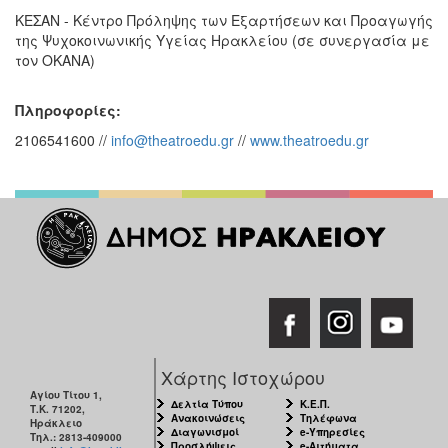
ΚΕΣΑΝ - Κέντρο Πρόληψης των Εξαρτήσεων και Προαγωγής
της Ψυχοκοινωνικής Υγείας Ηρακλείου (σε συνεργασία με
τον ΟΚΑΝΑ)
Πληροφορίες:
2106541600 //
info@theatroedu.gr
//
www.theatroedu.gr
Χάρτης Ιστοχώρου
Αγίου Τίτου 1,
Δελτία Τύπου
Κ.Ε.Π.
Τ.Κ. 71202,
Ανακοινώσεις
Τηλέφωνα
Ηράκλειο
Διαγωνισμοί
e-Υπηρεσίες
Τηλ.: 2813-409000
Προσλήψεις
e-Αιτήματα