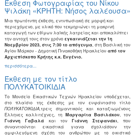
Έκθεση Φωτογραφίας του Νίκου
Βιβλίο
Ψιλάκη «ΚΡΗΤΗ: Νήσος λαλέουσα»
Ζωγραφική
Μια πρωτότυπη έκθεση, εντυπωσιακή σε μορφή και
Φωτογραφία
περιεχόμενο, με υλικό που τεκμηριώνει τη μακρινή
Τραγούδι
καταγωγή των εθίμων λαϊκής λατρείας και αποκαλύπτει
την αντοχή τους στον χρόνο
εγκαινιάζεται την 1η
Μουσική
Νοεμβρίου 2023, στις 7:30 το απόγευμα
, στη Βασιλική του
Κινηματογράφος
Αγίου Μάρκου - Δημοτική Πινακοθήκη Ηρακλείου
από τον
Αρχιεπίσκοπο Κρήτης κ.κ. Ευγένιο.
Χορός
περισσότερα...
Θέατρο
Παζάρι
Έκθεση με τον τίτλο
Ειδών
ΠΟΛΥΚΑΤΟΙΚΙΔΙΑ
Συνέδρια
Το Μουσείο Εικαστικών Τεχνών Ηρακλείου υποδέχεται,
Ημερίδες
στο πλαίσιο της έκθεσης με τον ευφάνταστο τίτλο
-
ΠΟΛΥΚΑΤΟΙΚΙΔΙΑ,
τρεις σημαντικούς και καταξιωμένους
Διημερίδες
Έλληνες καλλιτέχνες, τη
Μαργαρίτα Βασιλάκου
, τον
Σεμινάρια-
Γιάννη Γαβαλά
και τον
Γιάννη Στεφανάκι
, που
Διαλέξεις-
συναντιούνται εικαστικά γιανα σχολιάσουν την
Ομιλίες
αμφιλεγόμενη σχέση του ανθρώπου με το οικιστικό