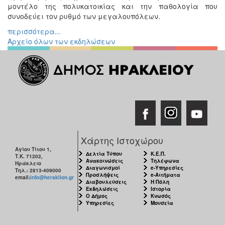
μοντέλο της πολυκατοικίας και την παθολογία που
Διάφορες
συνοδεύει τον ρυθμό των μεγαλουπόλεων.
Εκθέσεις
περισσότερα...
Εκδηλώσεις
Αρχείο όλων των εκδηλώσεων
για
Παιδιά
Άλλες
Εκδηλώσεις
Ο
ΤΟΠΟΣ
Χάρτης Ιστοχώρου
ΜΑΣ
Αγίου Τίτου 1,
Δελτία Τύπου
Κ.Ε.Π.
Τ.Κ. 71202,
Ανακοινώσεις
Τηλέφωνα
Ηράκλειο
Ο
Διαγωνισμοί
e-Υπηρεσίες
Τηλ.: 2813-409000
ΔΗΜΟΣ
Προσλήψεις
e-Αιτήματα
email:
info@heraklion.gr
Διαβουλεύσεις
Η Πόλη
Εκδηλώσεις
Ιστορία
Ο Δήμος
Κνωσός
ΠΟΛΙΤΙΣΜΟΣ
Υπηρεσίες
Μουσεία
ΑΝΘΕΚΤΙΚΗ