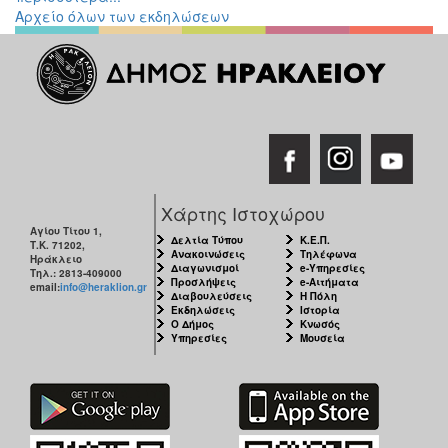
Αρχείο όλων των εκδηλώσεων
Διάφορες
Εκθέσεις
Εκδηλώσεις
για
Παιδιά
Άλλες
Εκδηλώσεις
Χάρτης Ιστοχώρου
Αγίου Τίτου 1,
Δελτία Τύπου
Κ.Ε.Π.
Τ.Κ. 71202,
Ανακοινώσεις
Τηλέφωνα
Ο
Ηράκλειο
Διαγωνισμοί
e-Υπηρεσίες
ΤΟΠΟΣ
Τηλ.: 2813-409000
Προσλήψεις
e-Αιτήματα
ΜΑΣ
email:
info@heraklion.gr
Διαβουλεύσεις
Η Πόλη
Εκδηλώσεις
Ιστορία
Ο Δήμος
Κνωσός
Ο
Υπηρεσίες
Μουσεία
ΔΗΜΟΣ
ΠΟΛΙΤΙΣΜΟΣ
ΑΝΘΕΚΤΙΚΗ