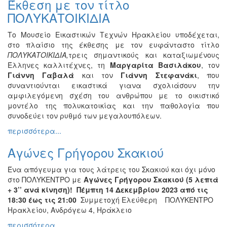
Έκθεση με τον τίτλο
Βιβλίο
ΠΟΛΥΚΑΤΟΙΚΙΔΙΑ
Ζωγραφική
Το Μουσείο Εικαστικών Τεχνών Ηρακλείου υποδέχεται,
Φωτογραφία
στο πλαίσιο της έκθεσης με τον ευφάνταστο τίτλο
Τραγούδι
ΠΟΛΥΚΑΤΟΙΚΙΔΙΑ,
τρεις σημαντικούς και καταξιωμένους
Έλληνες καλλιτέχνες, τη
Μαργαρίτα Βασιλάκου
, τον
Μουσική
Γιάννη Γαβαλά
και τον
Γιάννη Στεφανάκι
, που
Κινηματογράφος
συναντιούνται εικαστικά γιανα σχολιάσουν την
αμφιλεγόμενη σχέση του ανθρώπου με το οικιστικό
Χορός
μοντέλο της πολυκατοικίας και την παθολογία που
Θέατρο
συνοδεύει τον ρυθμό των μεγαλουπόλεων.
Παζάρι
περισσότερα...
Ειδών
Αγώνες Γρήγορου Σκακιού
Συνέδρια
Ημερίδες
Ένα απόγευμα για τους λάτρεις του Σκακιού και όχι μόνο
-
στο ΠΟΛΥΚΕΝΤΡΟ με
Αγώνες Γρήγορου Σκακιού (5 λεπτά
Διημερίδες
+ 3’’ ανά κίνηση)! Πέμπτη 14 Δεκεμβρίου 2023 από τις
18:30 έως τις 21:00
Συμμετοχή Ελεύθερη ΠΟΛΥΚΕΝΤΡΟ
Σεμινάρια-
Ηρακλείου, Ανδρόγεω 4, Ηράκλειο
Διαλέξεις-
Ομιλίες
περισσότερα...