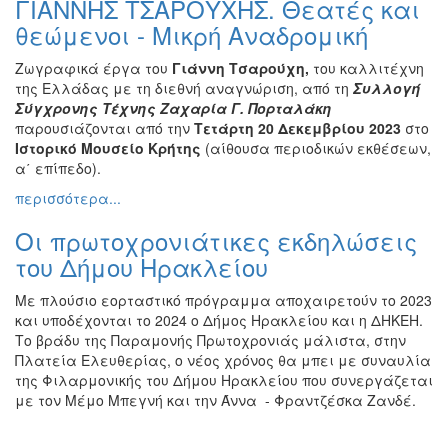
ΓΙΑΝΝΗΣ ΤΣΑΡΟΥΧΗΣ. Θεατές και
Βιβλίο
θεώμενοι - Μικρή Αναδρομική
Ζωγραφική
Ζωγραφικά έργα του
Γιάννη Τσαρούχη,
του καλλιτέχνη
Φωτογραφία
της Ελλάδας με τη διεθνή αναγνώριση, από τη
Συλλογή
Τραγούδι
Σύγχρονης Τέχνης Ζαχαρία Γ. Πορταλάκη
παρουσιάζονται από την
Τετάρτη 20 Δεκεμβρίου 2023
στο
Μουσική
Ιστορικό Μουσείο Κρήτης
(αίθουσα περιοδικών εκθέσεων,
Κινηματογράφος
α΄ επίπεδο).
Χορός
περισσότερα...
Θέατρο
Οι πρωτοχρονιάτικες εκδηλώσεις
Παζάρι
του Δήμου Ηρακλείου
Ειδών
Συνέδρια
Με πλούσιο εορταστικό πρόγραμμα αποχαιρετούν το 2023
και υποδέχονται το 2024 ο Δήμος Ηρακλείου και η ΔΗΚΕΗ.
Ημερίδες
Το βράδυ της Παραμονής Πρωτοχρονιάς μάλιστα, στην
-
Πλατεία Ελευθερίας, ο νέος χρόνος θα μπει με συναυλία
Διημερίδες
της Φιλαρμονικής του Δήμου Ηρακλείου που συνεργάζεται
Σεμινάρια-
με τον Μέμο Μπεγνή και την Άννα - Φραντζέσκα Ζανδέ.
Διαλέξεις-
Ομιλίες