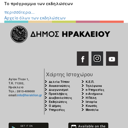
Το πρόγραμμα των εκδηλώσεων
Διάφορες
Εκθέσεις
περισσότερα...
Αρχείο όλων των εκδηλώσεων
Εκδηλώσεις
για
Παιδιά
Άλλες
Εκδηλώσεις
Χάρτης Ιστοχώρου
Ο
ΤΟΠΟΣ
Αγίου Τίτου 1,
ΜΑΣ
Δελτία Τύπου
Κ.Ε.Π.
Τ.Κ. 71202,
Ανακοινώσεις
Τηλέφωνα
Ηράκλειο
Διαγωνισμοί
e-Υπηρεσίες
Τηλ.: 2813-409000
Προσλήψεις
e-Αιτήματα
Ο
email:
info@heraklion.gr
Διαβουλεύσεις
Η Πόλη
ΔΗΜΟΣ
Εκδηλώσεις
Ιστορία
Ο Δήμος
Κνωσός
Υπηρεσίες
Μουσεία
ΠΟΛΙΤΙΣΜΟΣ
ΑΝΘΕΚΤΙΚΗ