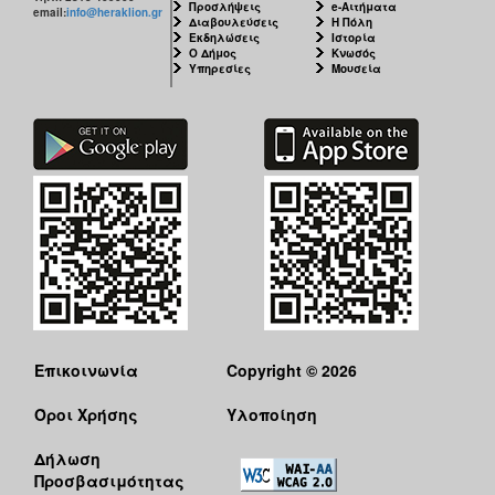
Προσλήψεις
e-Αιτήματα
email:
info@heraklion.gr
Διαβουλεύσεις
Η Πόλη
Εκδηλώσεις
Ιστορία
Ο Δήμος
Κνωσός
Υπηρεσίες
Μουσεία
Επικοινωνία
Copyright © 2026
Όροι Χρήσης
Υλοποίηση
Δήλωση
Προσβασιμότητας