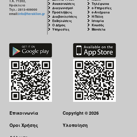
Τ.Κ. 71202,
Ανακοινώσεις
Τηλέφωνα
Ηράκλειο
Διαγωνισμοί
e-Υπηρεσίες
Τηλ.: 2813-409000
Προσλήψεις
e-Αιτήματα
email:
info@heraklion.gr
Διαβουλεύσεις
Η Πόλη
Εκδηλώσεις
Ιστορία
Ο Δήμος
Κνωσός
Υπηρεσίες
Μουσεία
Επικοινωνία
Copyright © 2026
Όροι Χρήσης
Υλοποίηση