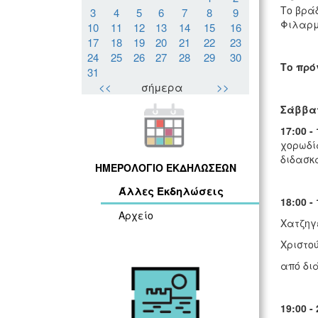
Το βρά
3
4
5
6
7
8
9
Φιλαρμ
10
11
12
13
14
15
16
17
18
19
20
21
22
23
24
25
26
27
28
29
30
Το πρό
31
<<
σήμερα
>>
Σάββατ
17:00 -
χορωδί
διδασκ
ΗΜΕΡΟΛΟΓΙΟ ΕΚΔΗΛΩΣΕΩΝ
Άλλες Εκδηλώσεις
18:00 -
Αρχείο
Χατζηγ
Χριστο
από δι
19:00 -