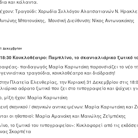
δια και κάλαντα.
έχουν: Τραγούδι: Χορωδία Συλλόγου Αλατσατιανών Ν. Ηρακλε
 Αντώνης Μποτονάκης, Μουσική Διεύθυνση: Νίκος Αντωνακάκης
1 Δεκεμβρίου
– 18:30 Κουκλοθέατρο:
Παμπλίνο, το σκανταλιάρικο ξωτικό 
ραφέας- παιδαγωγός Μαρία Καριωτάκη παρουσιάζει το νέο τη
υγεννιάτικα τραγούδια, κουκλοθέατρο και διάδραση!
την Πλατεία Ελευθερίας, την Κυριακή 31 Δεκεμβρίου στις 18:0
λιάρικο αόρατο ξωτικό που ζει στο τυπογραφείο και ψάχνει γ
ο, μίξη ήχου: Μαρία Καριωτάκη
ευή σκηνικού / σκηνικών αντικειμένων: Μαρία Καριωτάκη και
νται οι ηθοποιοί: Μαρία Αμανάκη και Μανώλης Ζεϊμπέκης
νο, το ξωτικό του τυπογραφείου»: Κυκλοφορεί από τις εκδόσει
νας Σκαρπέτα