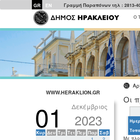
GR
EN
Γραμμή Παραπόνων τηλ : 2813-4
Ο 
Αρ
WWW.HERAKLION.GR
Οι π
01
Δεκέμβριος
2023
Ημερ
Τοπο
Κυρ
Δευ
Τρι
Τετ
Πεμ
Παρ
Σαβ
Με πλο
1
2