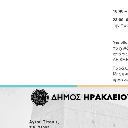
18:40 –
23:00
-
την Φρ
Υπενθυ
παιχνίδ
από τις
ΔΗ.ΚΕ.Η
Παράλλ
Ίδης εν
οργανώ
Αγίου Τίτου 1,
Τ.Κ. 71202,