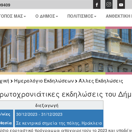
09409
ΤΟΠΟΣ ΜΑΣ
Ο ΔΗΜΟΣ
ΠΟΛΙΤΙΣΜΟΣ
ΑΝΘΕΚΤΙΚΗ
χική
Ημερολόγιο Εκδηλώσεων
Άλλες Εκδηλώσεις
ρωτοχρονιάτικες εκδηλώσεις του Δή
διεξαγωγή
/νίες
30/12/2023 - 31/12/2023
θεσία
Σε κεντρικά σημεία της πόλης, Ηράκλειο
ύσιο εορταστικό πρόγραμμα αποχαιρετούν το 2023 και υποδέχο