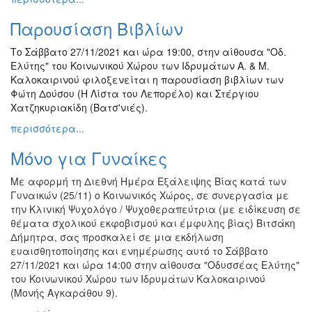
Παρουσίαση Bιβλίων
Το Σάββατο 27/11/2021 και ώρα 19:00, στην αίθουσα "Οδ.
Ελύτης" του Κοινωνικού Χώρου των Ιδρυμάτων Α. & Μ.
Καλοκαιρινού φιλοξενείται η παρουσίαση βιβλίων των
Φώτη Δούσου (Η Λίστα του Λεπορέλο) και Στέργιου
Χατζηκυριακίδη (Βατσ'νιές).
περισσότερα...
Μόνο για Γυναίκες
Με αφορμή τη Διεθνή Ημέρα Εξάλειψης Βίας κατά των
Γυναικών (25/11) ο Κοινωνικός Χώρος, σε συνεργασία με
την Κλινική Ψυχολόγο / Ψυχοθεραπεύτρια (με ειδίκευση σε
θέματα σχολικού εκφοβισμού και έμφυλης βίας) Βιτσάκη
Δήμητρα, σας προσκαλεί σε μια εκδήλωση
ευαισθητοποίησης και ενημέρωσης αυτό το Σάββατο
27/11/2021 και ώρα 14:00 στην αίθουσα "Οδυσσέας Ελύτης"
του Κοινωνικού Χώρου των Ιδρυμάτων Καλοκαιρινού
(Μονής Αγκαράθου 9).