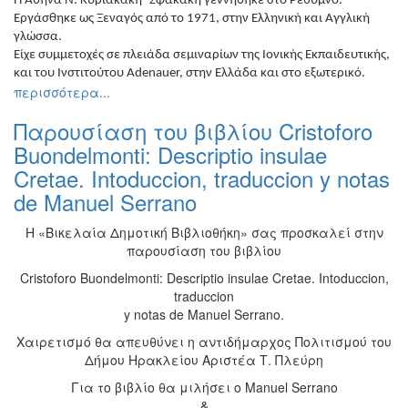
Η Αθηνά Ν. Κυριακάκη- Σφακάκη γεννήθηκε στο Ρέθυμνο.
Εργάσθηκε ως Ξεναγός από το 1971, στην Ελληνική και Αγγλική
γλώσσα.
Είχε συμμετοχές σε πλειάδα σεμιναρίων της Ιονικής Εκπαιδευτικής,
και του Ινστιτούτου Adenauer, στην Ελλάδα και στο εξωτερικό.
περισσότερα...
Παρουσίαση του βιβλίου Cristoforo
Buondelmonti: Descriptio insulae
Cretae. Intoduccion, traduccion y notas
de Manuel Serrano
Η «Βικελαία Δημοτική Βιβλιοθήκη» σας προσκαλεί στην
παρουσίαση του βιβλίου
Cristoforo Buondelmonti: Descriptio insulae Cretae. Intoduccion,
traduccion
y notas de Manuel Serrano.
Χαιρετισμό θα απευθύνει η αντιδήμαρχος Πολιτισμού του
Δήμου Ηρακλείου Αριστέα Τ. Πλεύρη
Για το βιβλίο θα μιλήσει ο Manuel Serrano
&