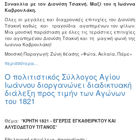
Συναυλία με τον Διονύση Τσακνή. Μαζί του η Ιωάννα
Εκθέσεις
Καβρουλάκη.
Εκδηλώσεις
Όλες οι μεγάλες και διαχρονικές επιτυχίες του Διονύση
για
Τσακνή καθώς και τραγούδια αγαπημένων του φίλων.
Παιδιά
Μια μουσική παράσταση με όλες τις τεράστιες επιτυχίες
Άλλες
του αγαπημένου Διονύση Τσακνή και τη μαγική φωνή της
Εκδηλώσεις
Ιωάννα Καβρουλάκη!
Μουσική Παραγωγή: Ζώνη θέασης «Φώτα, Αυλαία, Πάμε»
περισσότερα...
Ο πολιτιστικός Σύλλογος Αγίου
Ο
ΤΟΠΟΣ
Ιωάννου διοργανώνει διαδικτυακή
ΜΑΣ
διάλεξη προς τιμήν των Αγώνων
Ο
του 1821
ΔΗΜΟΣ
ΠΟΛΙΤΙΣΜΟΣ
Θέμα: "
ΚΡΗΤΗ 1821 - ΕΓΕΡΣΙΣ ΕΓΚΑΘΕΙΡΚΤΟΥ ΚΑΙ
ΑΛΥΣΟΔΕΤΟΥ ΤΙΤΑΝΟΣ
"
ΑΝΘΕΚΤΙΚΗ
ΠΟΛΗ
Εθελοντική επιμέλεια- παρουσίαση :