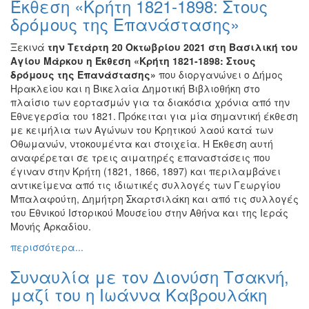
Έκθεση «Κρήτη 1821-1898: Στους
Ζωγραφική
δρόμους της Επανάστασης»
Φωτογραφία
Ξεκινά
την Τετάρτη 20 Οκτωβρίου 2021
στη Βασιλική του
Τραγούδι
Αγίου Μάρκου η Έκθεση «Κρήτη 1821-1898: Στους
Μουσική
δρόμους της Επανάστασης»
που διοργανώνει ο Δήμος
Ηρακλείου και η Βικελαία Δημοτική Βιβλιοθήκη στο
Κινηματογράφος
πλαίσιο των εορτασμών για τα διακόσια χρόνια από την
Χορός
Εθνεγερσία του 1821. Πρόκειται για μία σημαντική έκθεση
με κειμήλια των Αγώνων του Κρητικού λαού κατά των
Θέατρο
Οθωμανών, ντοκουμέντα και στοιχεία. Η Έκθεση αυτή
Παζάρι
αναφέρεται σε τρεις αιματηρές επαναστάσεις που
Ειδών
έγιναν στην Κρήτη (1821, 1866, 1897) και περιλαμβάνει
αντικείμενα από τις ιδιωτικές συλλογές των Γεωργίου
Συνέδρια
Μπαλαφούτη, Δημήτρη Σκαρτσιλάκη και από τις συλλογές
Ημερίδες
του Εθνικού Ιστορικού Μουσείου στην Αθήνα και της Ιεράς
-
Μονής Αρκαδίου.
Διημερίδες
περισσότερα...
Σεμινάρια-
Συναυλία με τον Διονύση Τσακνή,
Διαλέξεις-
Ομιλίες
μαζί του η Ιωάννα Καβρουλάκη
Διάφορες