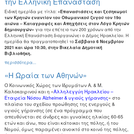
την Ελληνική Επανάσταση
Ειδική ημερίδα με τίτλο:
«Επαναστάσεις και ξεσηκωμοί
των Κρητών εναντίον του Οθωμανικού ζυγού τον 19ο
αιώνα – Καταγραφές και Απηχήσεις στον Λόγο Κρητών
δημιουργών»
για την επέτειο των 200 χρόνων από την
Ελληνική Επανάσταση διοργανώνει ο Δήμος Ηρακλείου. Η
ημερίδα θα πραγματοποιηθεί το
Σάββατο 6 Νοεμβρίου
2021 και ώρα 10:30, στην Βικελαία Δημοτική
Βιβλιοθήκη.
περισσότερα...
«Η Ωραία των Αθηνών»
Ο Κοινωνικός Χώρος των Ιδρυμάτων Α. & Μ.
Καλοκαιρινού και η «
Αλληλεγγύη Ηρακλείου –
Εταιρεία Νόσου
Alzheimer
& υγιούς γήρανσης
» στο
πλαίσιο του σχεδίου προώθησης της ενεργούς &
υγιούς γήρανσης (σε ένα πρόγραμμα που
απευθύνεται σε άνδρες και γυναίκες ηλικίας 60-65
ετών και άνω, που είναι κάτοικοι της πόλης, ή του
Νομού, όμως παραμένει ανοικτό στο κοινό της πόλης,