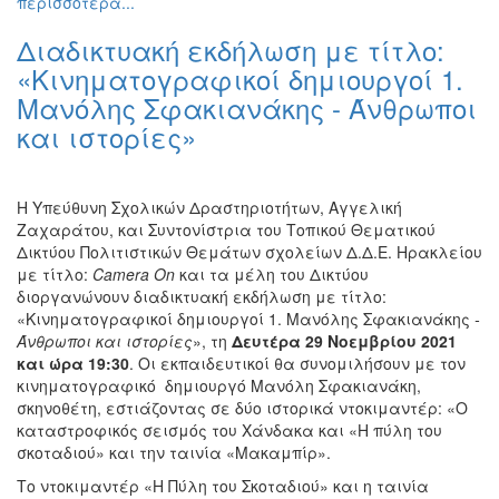
περισσότερα...
Διαδικτυακή εκδήλωση με τίτλο:
«Κινηματογραφικοί δημιουργοί 1.
Μανόλης Σφακιανάκης - Άνθρωποι
και ιστορίες»
Η Υπεύθυνη Σχολικών Δραστηριοτήτων, Αγγελική
Ζαχαράτου, και Συντονίστρια του Τοπικού Θεματικού
Δικτύου Πολιτιστικών Θεμάτων σχολείων Δ.Δ.Ε. Ηρακλείου
με τίτλο:
Camera
On
και τα μέλη του Δικτύου
διοργανώνουν διαδικτυακή εκδήλωση με τίτλο:
«Κινηματογραφικοί δημιουργοί 1. Μανόλης Σφακιανάκης
-
Άνθρωποι και ιστορίες
», τη
Δευτέρα 29 Νοεμβρίου 2021
και ώρα 19:30
. Οι εκπαιδευτικοί θα συνομιλήσουν με τον
κινηματογραφικό δημιουργό Μανόλη Σφακιανάκη,
σκηνοθέτη, εστιάζοντας σε δύο ιστορικά ντοκιμαντέρ: «Ο
καταστροφικός σεισμός του Χάνδακα και «Η πύλη του
σκοταδιού» και την ταινία «Μακαμπίρ».
Το ντοκιμαντέρ «Η Πύλη του Σκοταδιού» και η ταινία