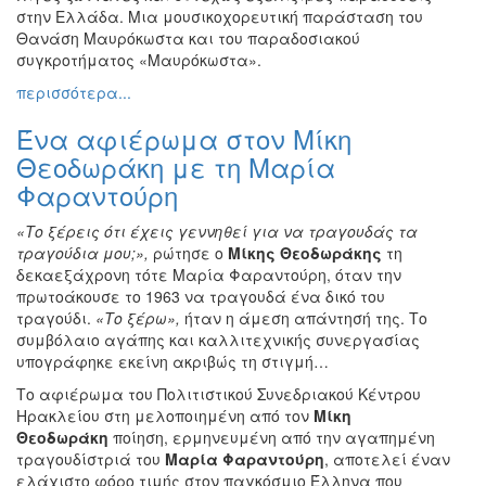
στην Ελλάδα. Μια μουσικοχορευτική παράσταση του
Θανάση Μαυρόκωστα και του παραδοσιακού
συγκροτήματος «Μαυρόκωστα».
περισσότερα...
Ένα αφιέρωμα στον Μίκη
Θεοδωράκη με τη Μαρία
Φαραντούρη
«Το ξέρεις ότι έχεις γεννηθεί για να τραγουδάς τα
τραγούδια μου;»,
ρώτησε ο
Μίκης Θεοδωράκης
τη
δεκαεξάχρονη τότε Μαρία Φαραντούρη, όταν την
πρωτοάκουσε το 1963 να τραγουδά ένα δικό του
τραγούδι.
«Το ξέρω»,
ήταν η άμεση απάντησή της. Το
συμβόλαιο αγάπης και καλλιτεχνικής συνεργασίας
υπογράφηκε εκείνη ακριβώς τη στιγμή…
Το αφιέρωμα του Πολιτιστικού Συνεδριακού Κέντρου
Ηρακλείου στη μελοποιημένη από τον
Μίκη
Θεοδωράκη
ποίηση, ερμηνευμένη από την αγαπημένη
τραγουδίστριά του
Μαρία Φαραντούρη
, αποτελεί έναν
ελάχιστο φόρο τιμής στον παγκόσμιο Έλληνα που