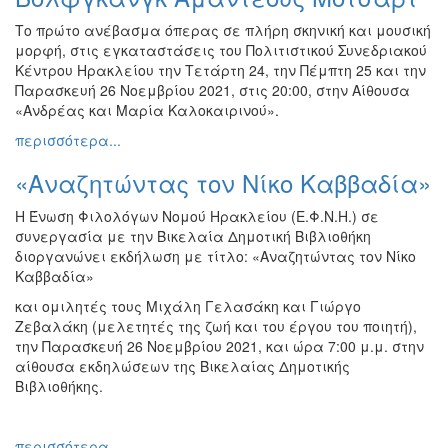
Το πρώτο ανέβασμα όπερας σε πλήρη σκηνική και μουσική
μορφή, στις εγκαταστάσεις του Πολιτιστικού Συνεδριακού
Κέντρου Ηρακλείου την Τετάρτη 24, την Πέμπτη 25 και την
Παρασκευή 26 Νοεμβρίου 2021, στις 20:00, στην Αίθουσα
«Ανδρέας και Μαρία Καλοκαιρινού».
περισσότερα...
«Αναζητώντας τον Νίκο Καββαδία»
Η Ένωση Φιλολόγων Νομού Ηρακλείου (Ε.Φ.Ν.Η.) σε
συνεργασία με την Βικελαία Δημοτική Βιβλιοθήκη
διοργανώνει εκδήλωση με τίτλο: «Αναζητώντας τον Νίκο
Καββαδία»
και ομιλητές τους Μιχάλη Γελασάκη και Γιώργο
Ζεβαλάκη (μελετητές της ζωή και του έργου του ποιητή),
την Παρασκευή 26 Νοεμβρίου 2021, και ώρα 7:00 μ.μ. στην
αίθουσα εκδηλώσεων της Βικελαίας Δημοτικής
Βιβλιοθήκης.
περισσότερα...