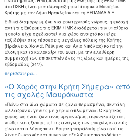
Πλαστήρα 49). Η παρουσίαση της Έκθεσης της ΕΚΙΜ / ΙΜΚ
στο ΠΣΚΗ είναι μια σύμπραξη του Ιστορικού Μουσείου
Κρήτης με τον Δήμο Ηρακλείου και τη ΔΕΠΑΝΑΛ Α.Ε.
Ειδικά διαμορφωμένη για εσωτερικούς χώρους, η εκδοχή
αυτή της Έκθεσης της ΕΚΙΜ / ΙΜΚ διαδέχεται την υπαίθρια
η οποία είχε σχεδιαστεί για χώρο ανοιχτό και είχε
ταξιδέψει στις τέσσερεις μεγάλες πόλεις της Κρήτης
(Ηράκλειο, Χανιά, Ρέθυμνο και Άγιο Νικόλαο) κατά την
άνοιξη και το καλοκαίρι του 2021, με την ελεύθερη
συμμετοχή των επισκεπτών όλες τις ώρες και ημέρες της
εβδομάδας (24/7).
περισσότερα...
«Ο Χορός στην Κρήτη Σήμερα» από
τις σχολές Μαυρόκωστα
«Πάνω στα ίδια χώματα σε ζάλα περασμένα, σκυτάλη
αλλάζουν οι γενιές με χέρια απλωμένα». Ο κρητικός
χορός, ως ένας ζωντανός οργανισμός, αφουγκράζεται,
νιώθει και εξυπηρετεί τις ανάγκες των εποχών, κι αυτός
είναι και ο λόγος που η Κρητική παράδοση είναι απ’ τις
λίγες ζωντανές και συνεχώς εξελίξιμες παραδόσεις