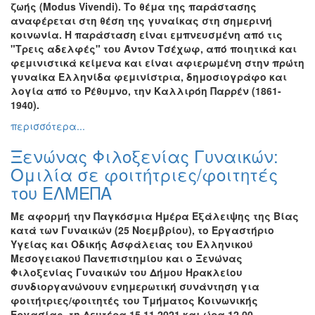
ζωής (Modus Vivendi). Το θέμα της παράστασης
αναφέρεται στη θέση της γυναίκας στη σημερινή
κοινωνία. Η παράσταση είναι εμπνευσμένη από τις
"Τρεις αδελφές" του Άντον Τσέχωφ, από ποιητικά και
φεμινιστικά κείμενα και είναι αφιερωμένη στην πρώτη
γυναίκα Ελληνίδα φεμινίστρια, δημοσιογράφο και
λογία από το Ρέθυμνο, την Καλλιρόη Παρρέν (1861-
1940).
περισσότερα...
Ξενώνας Φιλοξενίας Γυναικών:
Ομιλία σε φοιτήτριες/φοιτητές
του ΕΛΜΕΠΑ
Με αφορμή την Παγκόσμια Ημέρα Εξάλειψης της Βίας
κατά των Γυναικών (25 Νοεμβρίου), το Εργαστήριο
Υγείας και Οδικής Ασφάλειας του Ελληνικού
Μεσογειακού Πανεπιστημίου και ο Ξενώνας
Φιλοξενίας Γυναικών του Δήμου Ηρακλείου
συνδιοργανώνουν ενημερωτική συνάντηση για
φοιτήτριες/φοιτητές του Τμήματος Κοινωνικής
Εργασίας, τη Δευτέρα 15.11.2021 και ώρα 12.00