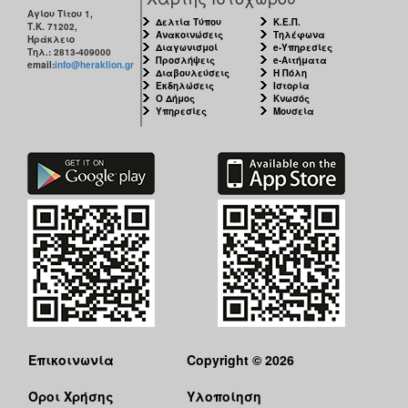
Αγίου Τίτου 1,
Δελτία Τύπου
Κ.Ε.Π.
Τ.Κ. 71202,
Ανακοινώσεις
Τηλέφωνα
Ηράκλειο
Διαγωνισμοί
e-Υπηρεσίες
Τηλ.: 2813-409000
Προσλήψεις
e-Αιτήματα
email:
info@heraklion.gr
Διαβουλεύσεις
Η Πόλη
Εκδηλώσεις
Ιστορία
Ο Δήμος
Κνωσός
Υπηρεσίες
Μουσεία
Επικοινωνία
Copyright © 2026
Όροι Χρήσης
Υλοποίηση