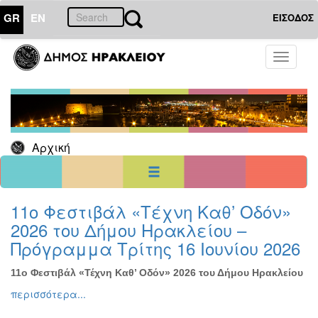
GR
EN
ΕΙΣΟΔΟΣ
01
Νοέμβριος
Toggle
2021
navigati
Κυρ
Δευ
Τρι
Τετ
Πεμ
Παρ
Σαβ
1
2
3
4
5
6
7
8
9
10
11
12
13
Αρχική
14
15
16
17
18
19
20
21
22
23
24
25
26
27
28
29
30
<<
σήμερα
>>
11ο Φεστιβάλ «Τέχνη Καθ’ Οδόν»
2026 του Δήμου Ηρακλείου –
ΗΜΕΡΟΛΟΓΙΟ
ΕΚΔΗΛΩΣΕΩΝ
Πρόγραμμα Τρίτης 16 Ιουνίου 2026
Χριστούγεννα
-
11ο Φεστιβάλ «Τέχνη Καθ’ Οδόν» 2026 του Δήμου Ηρακλείου
Πρωτοχρονιά
περισσότερα...
Βιβλίο