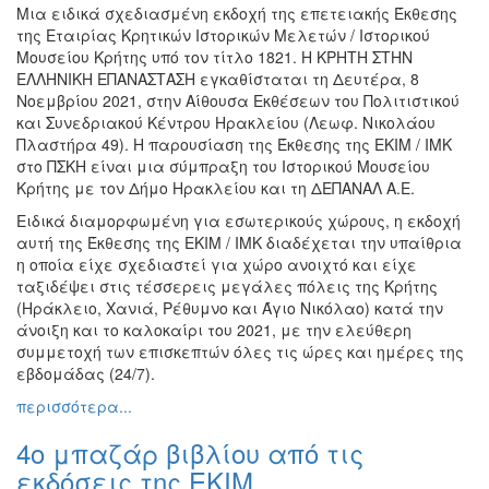
Μια ειδικά σχεδιασμένη εκδοχή της επετειακής Έκθεσης
Εκθέσεις
της Εταιρίας Κρητικών Ιστορικών Μελετών / Ιστορικού
Εκδηλώσεις
Μουσείου Κρήτης υπό τον τίτλο 1821. Η ΚΡΗΤΗ ΣΤΗΝ
για
ΕΛΛΗΝΙΚΗ ΕΠΑΝΑΣΤΑΣΗ εγκαθίσταται τη Δευτέρα, 8
Παιδιά
Νοεμβρίου 2021, στην Αίθουσα Εκθέσεων του Πολιτιστικού
και Συνεδριακού Κέντρου Ηρακλείου (Λεωφ. Νικολάου
Άλλες
Πλαστήρα 49). Η παρουσίαση της Έκθεσης της ΕΚΙΜ / ΙΜΚ
Εκδηλώσεις
στο ΠΣΚΗ είναι μια σύμπραξη του Ιστορικού Μουσείου
Κρήτης με τον Δήμο Ηρακλείου και τη ΔΕΠΑΝΑΛ Α.Ε.
Ειδικά διαμορφωμένη για εσωτερικούς χώρους, η εκδοχή
αυτή της Έκθεσης της ΕΚΙΜ / ΙΜΚ διαδέχεται την υπαίθρια
Ο
η οποία είχε σχεδιαστεί για χώρο ανοιχτό και είχε
ΤΟΠΟΣ
ταξιδέψει στις τέσσερεις μεγάλες πόλεις της Κρήτης
ΜΑΣ
(Ηράκλειο, Χανιά, Ρέθυμνο και Άγιο Νικόλαο) κατά την
άνοιξη και το καλοκαίρι του 2021, με την ελεύθερη
Ο
συμμετοχή των επισκεπτών όλες τις ώρες και ημέρες της
ΔΗΜΟΣ
εβδομάδας (24/7).
περισσότερα...
ΠΟΛΙΤΙΣΜΟΣ
4ο μπαζάρ βιβλίου από τις
ΑΝΘΕΚΤΙΚΗ
ΠΟΛΗ
εκδόσεις της ΕΚΙΜ