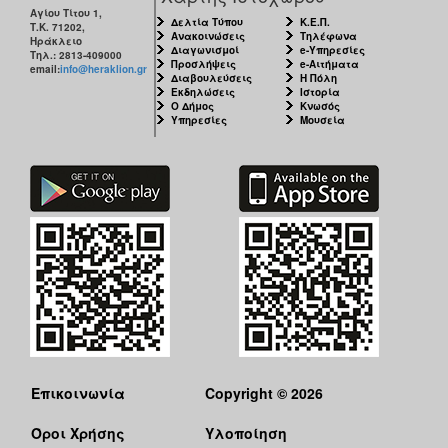
Αγίου Τίτου 1,
Δελτία Τύπου
Κ.Ε.Π.
Τ.Κ. 71202,
Ανακοινώσεις
Τηλέφωνα
Ηράκλειο
Διαγωνισμοί
e-Υπηρεσίες
Τηλ.: 2813-409000
Προσλήψεις
e-Αιτήματα
email:
info@heraklion.gr
Διαβουλεύσεις
Η Πόλη
Εκδηλώσεις
Ιστορία
Ο Δήμος
Κνωσός
Υπηρεσίες
Μουσεία
Επικοινωνία
Copyright © 2026
Όροι Χρήσης
Υλοποίηση