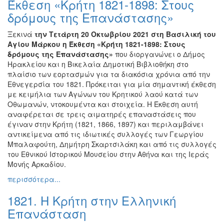
Έκθεση «Κρήτη 1821-1898: Στους
Ζωγραφική
δρόμους της Επανάστασης»
Φωτογραφία
Ξεκινά
την Τετάρτη 20 Οκτωβρίου 2021
στη Βασιλική του
Τραγούδι
Αγίου Μάρκου η Έκθεση «Κρήτη 1821-1898: Στους
Μουσική
δρόμους της Επανάστασης»
που διοργανώνει ο Δήμος
Ηρακλείου και η Βικελαία Δημοτική Βιβλιοθήκη στο
Κινηματογράφος
πλαίσιο των εορτασμών για τα διακόσια χρόνια από την
Χορός
Εθνεγερσία του 1821. Πρόκειται για μία σημαντική έκθεση
με κειμήλια των Αγώνων του Κρητικού λαού κατά των
Θέατρο
Οθωμανών, ντοκουμέντα και στοιχεία. Η Έκθεση αυτή
Παζάρι
αναφέρεται σε τρεις αιματηρές επαναστάσεις που
Ειδών
έγιναν στην Κρήτη (1821, 1866, 1897) και περιλαμβάνει
αντικείμενα από τις ιδιωτικές συλλογές των Γεωργίου
Συνέδρια
Μπαλαφούτη, Δημήτρη Σκαρτσιλάκη και από τις συλλογές
Ημερίδες
του Εθνικού Ιστορικού Μουσείου στην Αθήνα και της Ιεράς
-
Μονής Αρκαδίου.
Διημερίδες
περισσότερα...
Σεμινάρια-
1821. Η Κρήτη στην Ελληνική
Διαλέξεις-
Ομιλίες
Επανάσταση
Διάφορες