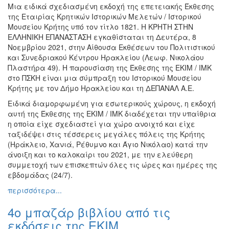
Μια ειδικά σχεδιασμένη εκδοχή της επετειακής Έκθεσης
Εκθέσεις
της Εταιρίας Κρητικών Ιστορικών Μελετών / Ιστορικού
Εκδηλώσεις
Μουσείου Κρήτης υπό τον τίτλο 1821. Η ΚΡΗΤΗ ΣΤΗΝ
για
ΕΛΛΗΝΙΚΗ ΕΠΑΝΑΣΤΑΣΗ εγκαθίσταται τη Δευτέρα, 8
Παιδιά
Νοεμβρίου 2021, στην Αίθουσα Εκθέσεων του Πολιτιστικού
και Συνεδριακού Κέντρου Ηρακλείου (Λεωφ. Νικολάου
Άλλες
Πλαστήρα 49). Η παρουσίαση της Έκθεσης της ΕΚΙΜ / ΙΜΚ
Εκδηλώσεις
στο ΠΣΚΗ είναι μια σύμπραξη του Ιστορικού Μουσείου
Κρήτης με τον Δήμο Ηρακλείου και τη ΔΕΠΑΝΑΛ Α.Ε.
Ειδικά διαμορφωμένη για εσωτερικούς χώρους, η εκδοχή
αυτή της Έκθεσης της ΕΚΙΜ / ΙΜΚ διαδέχεται την υπαίθρια
Ο
η οποία είχε σχεδιαστεί για χώρο ανοιχτό και είχε
ΤΟΠΟΣ
ταξιδέψει στις τέσσερεις μεγάλες πόλεις της Κρήτης
ΜΑΣ
(Ηράκλειο, Χανιά, Ρέθυμνο και Άγιο Νικόλαο) κατά την
άνοιξη και το καλοκαίρι του 2021, με την ελεύθερη
Ο
συμμετοχή των επισκεπτών όλες τις ώρες και ημέρες της
ΔΗΜΟΣ
εβδομάδας (24/7).
περισσότερα...
ΠΟΛΙΤΙΣΜΟΣ
4ο μπαζάρ βιβλίου από τις
ΑΝΘΕΚΤΙΚΗ
ΠΟΛΗ
εκδόσεις της ΕΚΙΜ