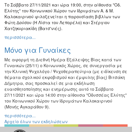
Το Σάββατο 27/11/2021 και ώρα 19:00, στην αίθουσα "Οδ.
Ελύτης" του Κοινωνικού Χώρου των Ιδρυμάτων Α. & Μ.
Καλοκαιρινού φιλοξενείται η παρουσίαση βιβλίων των
Φώτη Δούσου (Η Λίστα του Λεπορέλο) και Στέργιου
Χατζηκυριακίδη (Βατσ'νιές).
περισσότερα...
Μόνο για Γυναίκες
Με αφορμή τη Διεθνή Ημέρα Εξάλειψης Βίας κατά των
Γυναικών (25/11) ο Κοινωνικός Χώρος, σε συνεργασία με
την Κλινική Ψυχολόγο / Ψυχοθεραπεύτρια (με ειδίκευση σε
θέματα σχολικού εκφοβισμού και έμφυλης βίας) Βιτσάκη
Δήμητρα, σας προσκαλεί σε μια εκδήλωση
ευαισθητοποίησης και ενημέρωσης αυτό το Σάββατο
27/11/2021 και ώρα 14:00 στην αίθουσα "Οδυσσέας Ελύτης"
του Κοινωνικού Χώρου των Ιδρυμάτων Καλοκαιρινού
(Μονής Αγκαράθου 9).
περισσότερα...
Αρχείο όλων των εκδηλώσεων