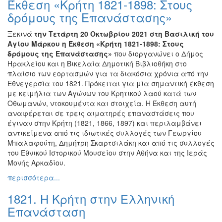
Έκθεση «Κρήτη 1821-1898: Στους
Ζωγραφική
δρόμους της Επανάστασης»
Φωτογραφία
Ξεκινά
την Τετάρτη 20 Οκτωβρίου 2021
στη Βασιλική του
Τραγούδι
Αγίου Μάρκου η Έκθεση «Κρήτη 1821-1898: Στους
Μουσική
δρόμους της Επανάστασης»
που διοργανώνει ο Δήμος
Ηρακλείου και η Βικελαία Δημοτική Βιβλιοθήκη στο
Κινηματογράφος
πλαίσιο των εορτασμών για τα διακόσια χρόνια από την
Χορός
Εθνεγερσία του 1821. Πρόκειται για μία σημαντική έκθεση
με κειμήλια των Αγώνων του Κρητικού λαού κατά των
Θέατρο
Οθωμανών, ντοκουμέντα και στοιχεία. Η Έκθεση αυτή
Παζάρι
αναφέρεται σε τρεις αιματηρές επαναστάσεις που
Ειδών
έγιναν στην Κρήτη (1821, 1866, 1897) και περιλαμβάνει
αντικείμενα από τις ιδιωτικές συλλογές των Γεωργίου
Συνέδρια
Μπαλαφούτη, Δημήτρη Σκαρτσιλάκη και από τις συλλογές
Ημερίδες
του Εθνικού Ιστορικού Μουσείου στην Αθήνα και της Ιεράς
-
Μονής Αρκαδίου.
Διημερίδες
περισσότερα...
Σεμινάρια-
1821. Η Κρήτη στην Ελληνική
Διαλέξεις-
Ομιλίες
Επανάσταση
Διάφορες