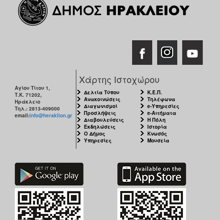
Χάρτης Ιστοχώρου
Αγίου Τίτου 1,
Δελτία Τύπου
Κ.Ε.Π.
Τ.Κ. 71202,
Ανακοινώσεις
Τηλέφωνα
Ηράκλειο
Διαγωνισμοί
e-Υπηρεσίες
Τηλ.: 2813-409000
Προσλήψεις
e-Αιτήματα
email:
info@heraklion.gr
Διαβουλεύσεις
Η Πόλη
Εκδηλώσεις
Ιστορία
Ο Δήμος
Κνωσός
Υπηρεσίες
Μουσεία