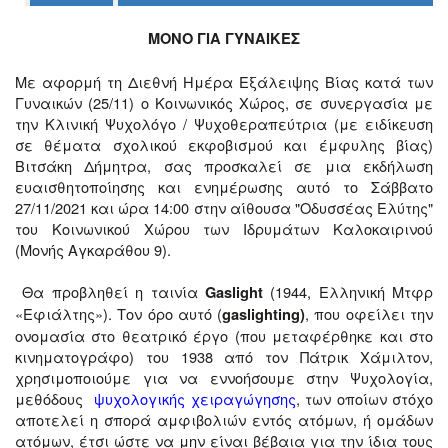
ΜΟΝΟ ΓΙΑ ΓΥΝΑΙΚΕΣ
Ο
Με αφορμή τη Διεθνή Ημέρα Εξάλειψης Βίας κατά των
ΤΟΠΟΣ
ΜΑΣ
Γυναικών (25/11) ο Κοινωνικός Χώρος, σε συνεργασία με
την Κλινική Ψυχολόγο / Ψυχοθεραπεύτρια (με ειδίκευση
σε θέματα σχολικού εκφοβισμού και έμφυλης βίας)
Ο
ΔΗΜΟΣ
Βιτσάκη Δήμητρα, σας προσκαλεί σε μια εκδήλωση
ευαισθητοποίησης και ενημέρωσης αυτό το Σάββατο
ΠΟΛΙΤΙΣΜΟΣ
27/11/2021 και ώρα 14:00 στην αίθουσα "Οδυσσέας Ελύτης"
του Κοινωνικού Χώρου των Ιδρυμάτων Καλοκαιρινού
(Μονής Αγκαράθου 9).
ΑΝΘΕΚΤΙΚΗ
ΠΟΛΗ
Θ
α προβληθεί η ταινία
(1944, Ελληνική Μτφρ
Gaslight
«Εφιάλτης»). Τον όρο αυτό (
, που οφείλει την
gaslighting)
ονομασία στο θεατρικό έργο (που μεταφέρθηκε και στο
κινηματογράφο) του 1938 από τον Πάτρικ Χάμιλτον,
χρησιμοποιούμε για να εννοήσουμε στην Ψυχολογία,
μεθόδους
ψυχολογικής χειραγώγησης
, των οποίων στόχο
αποτελεί η σπορά αμφιβολιών εντός ατόμων, ή ομάδων
ατόμων, έτσι ώστε να μην είναι βέβαια για την ίδια τους