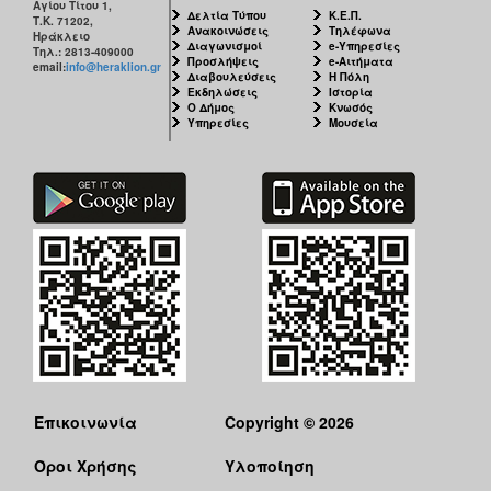
Αγίου Τίτου 1,
Δελτία Τύπου
Κ.Ε.Π.
Τ.Κ. 71202,
Ανακοινώσεις
Τηλέφωνα
Ηράκλειο
Διαγωνισμοί
e-Υπηρεσίες
Τηλ.: 2813-409000
Προσλήψεις
e-Αιτήματα
email:
info@heraklion.gr
Διαβουλεύσεις
Η Πόλη
Εκδηλώσεις
Ιστορία
Ο Δήμος
Κνωσός
Υπηρεσίες
Μουσεία
Επικοινωνία
Copyright © 2026
Όροι Χρήσης
Υλοποίηση